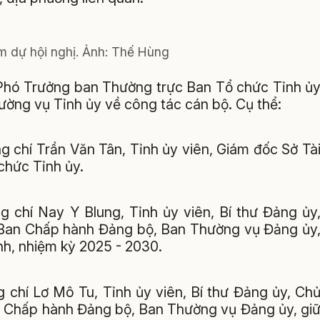
m dự hội nghị. Ảnh: Thế Hùng
, Phó Trưởng ban Thường trực Ban Tổ chức Tỉnh ủ
ờng vụ Tỉnh ủy về công tác cán bộ. Cụ thể:
 chí Trần Văn Tân, Tỉnh ủy viên, Giám đốc Sở Tà
chức Tỉnh ủy.
g chí Nay Y Blung, Tỉnh ủy viên, Bí thư Đảng ủy
Ban Chấp hành Đảng bộ, Ban Thường vụ Đảng ủy
nh, nhiệm kỳ 2025 - 2030.
 chí Lơ Mô Tu, Tỉnh ủy viên, Bí thư Đảng ủy, Ch
n Chấp hành Đảng bộ, Ban Thường vụ Đảng ủy, gi