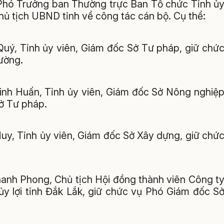
, Phó Trưởng ban Thường trực Ban Tổ chức Tỉnh ủ
ủ tịch UBND tỉnh về công tác cán bộ. Cụ thể:
uý, Tỉnh ủy viên, Giám đốc Sở Tư pháp, giữ chứ
ường.
nh Huấn, Tỉnh ủy viên, Giám đốc Sở Nông nghiệ
ở Tư pháp.
uy, Tỉnh ủy viên, Giám đốc Sở Xây dựng, giữ chứ
anh Phong, Chủ tịch Hội đồng thành viên Công t
y lợi tỉnh Đắk Lắk, giữ chức vụ Phó Giám đốc S