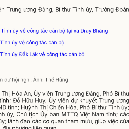
ên Trung ương Đảng, Bí thư Tỉnh ủy, Trưởng Đoà
Tỉnh ủy về công tác cán bộ tại xã Dray Bhăng
Tỉnh ủy về công tác cán bộ
Tỉnh ủy Đắk Lắk về công tác cán bộ
m dự hội nghị. Ảnh: Thế Hùng
 Thị Hòa An, Ủy viên Trung ương Đảng, Phó Bí th
tỉnh; Đỗ Hữu Huy, Ủy viên dự khuyết Trung ươn
ND tỉnh; Huỳnh Thị Chiến Hòa, Phó Bí thư Tỉnh ủy
ỉnh ủy, Chủ tịch Ủy ban MTTQ Việt Nam tỉnh; cá
ủy; lãnh đạo các cơ quan tham mưu, giúp việc củ
, địa phương liên quan.