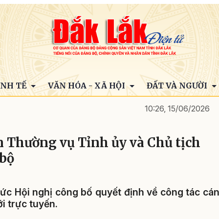
INH TẾ
VĂN HÓA - XÃ HỘI
ĐẤT VÀ NGƯỜI
10:26, 15/06/2026
n Thường vụ Tỉnh ủy và Chủ tịch
 bộ
hức Hội nghị công bố quyết định về công tác cá
i trực tuyến.