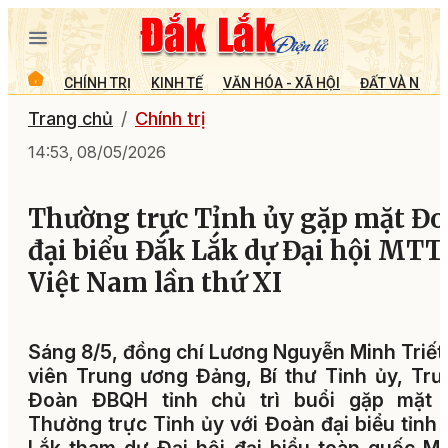
CHÍNH TRỊ
KINH TẾ
VĂN HÓA - XÃ HỘI
ĐẤT VÀ NGƯỜ
Trang chủ
Chính trị
14:53, 08/05/2026
Thường trực Tỉnh ủy gặp mặt Đ
đại biểu Đắk Lắk dự Đại hội MT
Việt Nam lần thứ XI
Sáng 8/5, đồng chí Lương Nguyễn Minh Triết
viên Trung ương Đảng, Bí thư Tỉnh ủy, Tr
Đoàn ĐBQH tỉnh chủ trì buổi gặp mặt 
Thường trực Tỉnh ủy với Đoàn đại biểu tỉnh