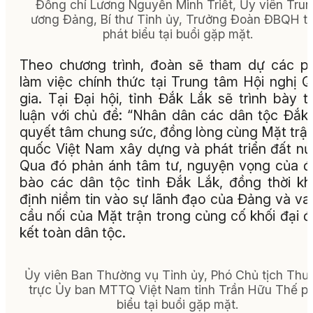
Đồng chí Lương Nguyễn Minh Triết, Ủy viên Tru
ương Đảng, Bí thư Tỉnh ủy, Trưởng Đoàn ĐBQH tỉ
phát biểu tại buổi gặp mặt.
Theo chương trình, đoàn sẽ tham dự các p
làm việc chính thức tại Trung tâm Hội nghị 
gia. Tại Đại hội, tỉnh Đắk Lắk sẽ trình bày 
luận với chủ đề: “Nhân dân các dân tộc Đắk
quyết tâm chung sức, đồng lòng cùng Mặt trậ
quốc Việt Nam xây dựng và phát triển đất nư
Qua đó phản ánh tâm tư, nguyện vọng của 
bào các dân tộc tỉnh Đắk Lắk, đồng thời k
định niềm tin vào sự lãnh đạo của Đảng và vai
cầu nối của Mặt trận trong củng cố khối đại 
kết toàn dân tộc.
Ủy viên Ban Thường vụ Tỉnh ủy, Phó Chủ tịch Thư
trực Ủy ban MTTQ Việt Nam tỉnh Trần Hữu Thế p
biểu tại buổi gặp mặt.