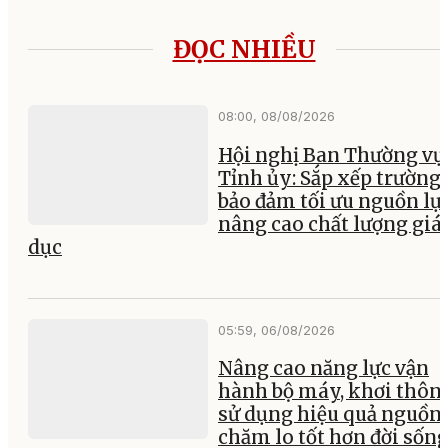
ĐỌC NHIỀU
08:00, 08/08/2026
Hội nghị Ban Thường vụ
Tỉnh ủy: Sắp xếp trường 
bảo đảm tối ưu nguồn lực
nâng cao chất lượng giá
dục
05:59, 06/08/2026
Nâng cao năng lực vận
hành bộ máy, khơi thông
sử dụng hiệu quả nguồn 
chăm lo tốt hơn đời sốn