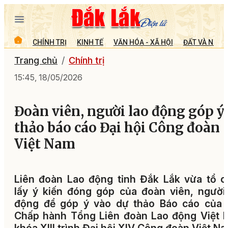
CHÍNH TRỊ
KINH TẾ
VĂN HÓA - XÃ HỘI
ĐẤT VÀ NGƯỜ
Trang chủ
Chính trị
15:45, 18/05/2026
Đoàn viên, người lao động góp ý
thảo báo cáo Đại hội Công đoàn
Việt Nam
Liên đoàn Lao động tỉnh Đắk Lắk vừa tổ 
lấy ý kiến đóng góp của đoàn viên, người
động để góp ý vào dự thảo Báo cáo
của 
Chấp hành Tổng Liên đoàn Lao động Việt 