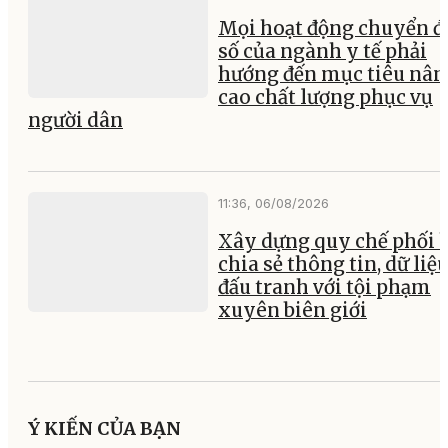
Mọi hoạt động chuyển đ
số của ngành y tế phải
hướng đến mục tiêu nân
cao chất lượng phục vụ
người dân
11:36, 06/08/2026
Xây dựng quy chế phối 
chia sẻ thông tin, dữ liệ
đấu tranh với tội phạm
xuyên biên giới
Ý KIẾN CỦA BẠN