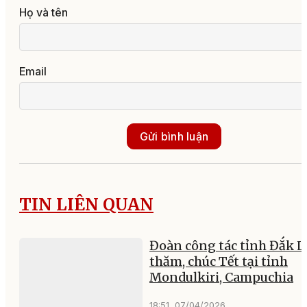
Họ và tên
Email
Gửi bình luận
TIN LIÊN QUAN
Đoàn công tác tỉnh Đắk L
thăm, chúc Tết tại tỉnh
Mondulkiri, Campuchia
18:51, 07/04/2026