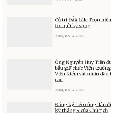
Cử tri Đắk Lắk: Trọn niềm
tin, gửi kỳ vọng
19:03, 07/04/2026
Ông Nguyễn Huy Tiến đư
bầu giữ chức Viện trưởng
Viện Kiểm sát nhân dân t
cao
19:04, 07/04/2026
Đăng ký tiếp công dân đị
kỳ tháng 4 của Chủ tịch