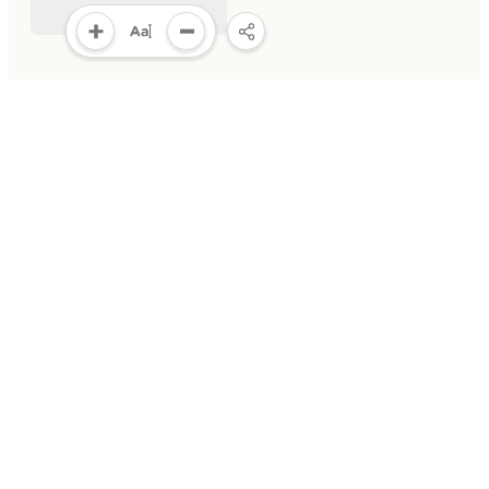
Khẩn trương triển khai
nhiệm vụ của Trung tâm 
chí Đại hội XIV của Đảng
2025-12-29 00:00
MULTIMEDIA
Multimedia
Video
Infographic
E-Magazine