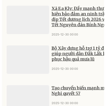
Xã Ea Kly: Đẩy mạnh thực
hiện bảo đảm an ninh trật
dịp Tết dương lịch 2026 v
Tết Nguyên đán Bính Ng
2025-12-30 00:00
Bộ Xây dựng hỗ trợ 1 tỷ đ
giúp người dân Đắk Lắk 
phục hậu quả mưa lũ
2025-12-30 00:00
Tạo chuyển biến mạnh mẽ
Nghị quyết 57
2025-12-30 00:00