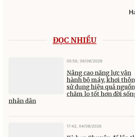
Hà
ĐỌC NHIỀU
05:59, 06/08/2026
Nâng cao năng lực vận
hành bộ máy, khơi thông
sử dụng hiệu quả nguồn 
chăm lo tốt hơn đời sốn
nhân dân
17:42, 04/08/2026