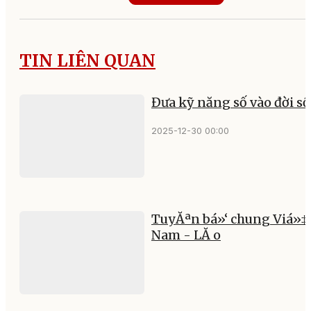
TIN LIÊN QUAN
Đưa kỹ năng số vào đời s
2025-12-30 00:00
TuyĂªn bá»‘ chung Viá»‡
Nam - LĂ o