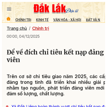
CHÍNH TRỊ
KINH TẾ
VĂN HÓA - XÃ HỘI
ĐẤT VÀ NGƯỜ
Trang chủ
Chính trị
00:00, 04/12/2025
Để về đích chỉ tiêu kết nạp đảng
viên
Trên cơ sở chỉ tiêu giao năm 2025, các cấ
đảng trong tỉnh đã triển khai nhiều giải 
nhằm tạo nguồn, phát triển đảng viên mới
đảm số lượng, chất lượng.
Xã Đắk Liêng hoàn thành vượt chỉ tiêu kết nạp đ