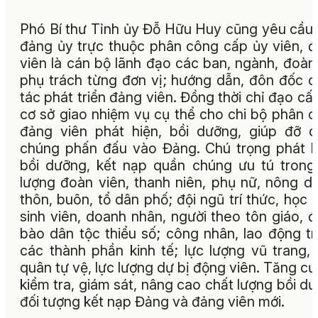
Phó Bí thư Tỉnh ủy Đỗ Hữu Huy cũng yêu cầu
đảng ủy trực thuộc phân công cấp ủy viên, 
viên là cán bộ lãnh đạo các ban, ngành, đoàn
phụ trách từng đơn vị; hướng dẫn, đôn đốc 
tác phát triển đảng viên. Đồng thời chỉ đạo cấ
cơ sở giao nhiệm vụ cụ thể cho chi bộ phân 
đảng viên phát hiện, bồi dưỡng, giúp đỡ 
chúng phấn đấu vào Đảng. Chú trọng phát h
bồi dưỡng, kết nạp quần chúng ưu tú trong
lượng đoàn viên, thanh niên, phụ nữ, nông d
thôn, buôn, tổ dân phố; đội ngũ trí thức, học s
sinh viên, doanh nhân, người theo tôn giáo, 
bào dân tộc thiểu số; công nhân, lao động t
các thành phần kinh tế; lực lượng vũ trang,
quân tự vệ, lực lượng dự bị động viên. Tăng c
kiểm tra, giám sát, nâng cao chất lượng bồi d
đối tượng kết nạp Đảng và đảng viên mới.