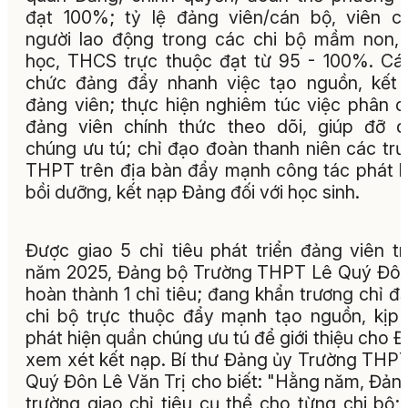
đạt 100%; tỷ lệ đảng viên/cán bộ, viên c
người lao động trong các chi bộ mầm non, 
học, THCS trực thuộc đạt từ 95 - 100%. Cá
chức đảng đẩy nhanh việc tạo nguồn, kết
đảng viên; thực hiện nghiêm túc việc phân 
đảng viên chính thức theo dõi, giúp đỡ 
chúng ưu tú; chỉ đạo đoàn thanh niên các tr
THPT trên địa bàn đẩy mạnh công tác phát h
bồi dưỡng, kết nạp Đảng đối với học sinh.
Được giao 5 chỉ tiêu phát triển đảng viên t
năm 2025, Đảng bộ Trường THPT Lê Quý Đô
hoàn thành 1 chỉ tiêu; đang khẩn trương chỉ đ
chi bộ trực thuộc đẩy mạnh tạo nguồn, kịp 
phát hiện quần chúng ưu tú để giới thiệu cho 
xem xét kết nạp. Bí thư Đảng ủy Trường THP
Quý Đôn Lê Văn Trị cho biết: "Hằng năm, Đản
trường giao chỉ tiêu cụ thể cho từng chi bộ;