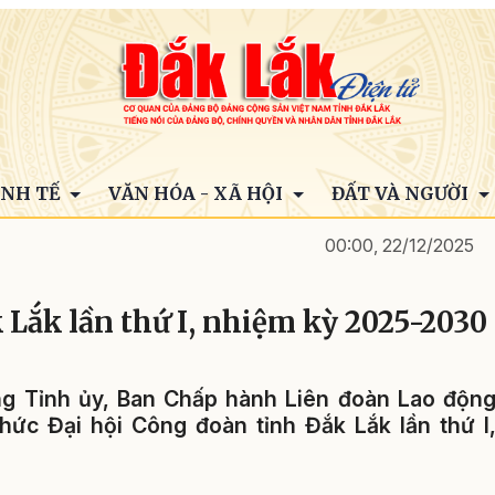
INH TẾ
VĂN HÓA - XÃ HỘI
ĐẤT VÀ NGƯỜI
00:00, 22/12/2025
 Lắk lần thứ I, nhiệm kỳ 2025-2030
ờng Tỉnh ủy, Ban Chấp hành Liên đoàn Lao độn
hức Đại hội Công đoàn tỉnh Đắk Lắk lần thứ I