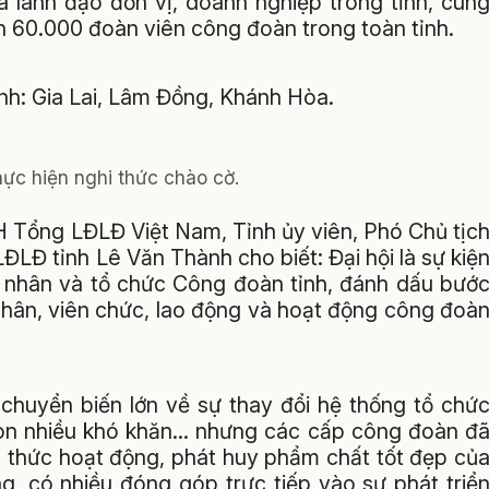
 lãnh đạo đơn vị, doanh nghiệp trong tỉnh, cùn
ơn 60.000 đoàn viên công đoàn trong toàn tỉnh.
ỉnh: Gia Lai, Lâm Đồng, Khánh Hòa.
hực hiện nghi thức chào cờ.
CH Tổng LĐLĐ Việt Nam, Tỉnh ủy viên, Phó Chủ tịc
LĐ tỉnh Lê Văn Thành cho biết: Đại hội là sự kiệ
ng nhân và tổ chức Công đoàn tỉnh, đánh dấu bướ
nhân, viên chức, lao động và hoạt động công đoà
chuyển biến lớn về sự thay đổi hệ thống tổ chứ
i còn nhiều khó khăn… nhưng các cấp công đoàn đ
 thức hoạt động, phát huy phẩm chất tốt đẹp củ
g, có nhiều đóng góp trực tiếp vào sự phát triể