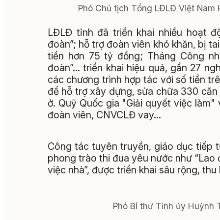
Phó Chủ tịch Tổng LĐLĐ Việt Nam 
LĐLĐ tỉnh đã triển khai nhiều hoạt 
đoàn”; hỗ trợ đoàn viên khó khăn, bị t
tiền hơn 75 tỷ đồng; Tháng Công nh
đoàn”… triển khai hiệu quả, gần 27 n
các chương trình hợp tác với số tiền t
để hỗ trợ xây dựng, sửa chữa 330 căn
ở. Quỹ Quốc gia "Giải quyết việc làm" v
đoàn viên, CNVCLĐ vay…
Công tác tuyên truyền, giáo dục tiếp 
phong trào thi đua yêu nước như “Lao đ
việc nhà”, được triển khai sâu rộng, th
Phó Bí thư Tỉnh ủy Huỳnh T