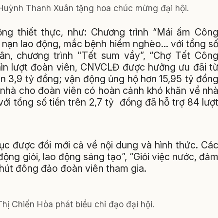
Huỳnh Thanh Xuân tặng hoa chúc mừng đại hội.
động thiết thực, như: Chương trình “Mái ấm Côn
ai nạn lao động, mắc bệnh hiểm nghèo… với tổng s
ân, chương trình "Tết sum vầy”, “Chợ Tết Côn
ghìn lượt đoàn viên, CNVCLĐ được hưởng ưu đãi t
rên 3,9 tỷ đồng; vận động ủng hộ hơn 15,95 tỷ đồn
 nhà cho đoàn viên có hoàn cảnh khó khăn về nh
ới tổng số tiền trên 2,7 tỷ đồng đã hỗ trợ 84 lượ
tục được đổi mới cả về nội dung và hình thức. Cá
ộng giỏi, lao động sáng tạo”, “Giỏi việc nước, đả
u hút đông đảo đoàn viên tham gia.
hị Chiến Hòa phát biểu chỉ đạo đại hội.