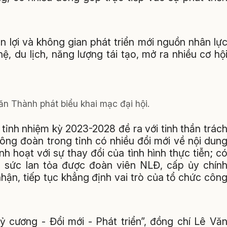
n lợi và không gian phát triển mới nguồn nhân lự
ệ, du lịch, năng lượng tái tạo, mở ra nhiều cơ hộ
ăn Thành phát biểu khai mạc đại hội.
tỉnh nhiệm kỳ 2023-2028 đề ra với tinh thần trác
ông đoàn trong tỉnh có nhiều đổi mới về nội dun
h hoạt với sự thay đổi của tình hình thực tiễn; c
 sức lan tỏa được đoàn viên NLĐ, cấp ủy chín
hận, tiếp tục khẳng định vai trò của tổ chức côn
ỷ cương - Đổi mới - Phát triển”, đồng chí Lê Vă