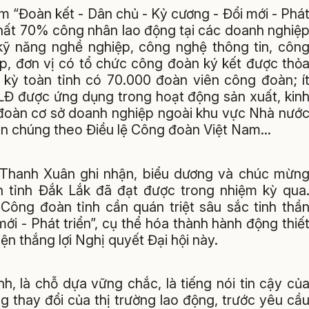
 “Đoàn kết - Dân chủ - Kỷ cương - Đổi mới - Phá
 nhất 70% công nhân lao động tại các doanh nghiệ
 kỹ năng nghề nghiệp, công nghệ thông tin, côn
p, đơn vị có tổ chức công đoàn ký kết được thỏ
 kỳ toàn tỉnh có 70.000 đoàn viên công đoàn; í
NLĐ được ứng dụng trong hoạt động sản xuất, kin
 đoàn cơ sở doanh nghiệp ngoài khu vực Nhà nướ
ần chúng theo Điều lệ Công đoàn Việt Nam...
nh Thanh Xuân ghi nhận, biểu dương và chúc mừn
 tỉnh Đắk Lắk đã đạt được trong nhiệm kỳ qua
 Công đoàn tỉnh cần quán triệt sâu sắc tinh thầ
ới - Phát triển”, cụ thể hóa thành hành động thiế
ện thắng lợi Nghị quyết Đại hội này.
, là chỗ dựa vững chắc, là tiếng nói tin cậy củ
 thay đổi của thị trường lao động, trước yêu cầ