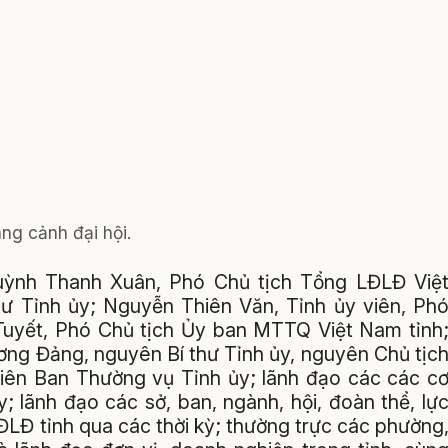
ng cảnh đại hội.
uỳnh Thanh Xuân, Phó Chủ tịch Tổng LĐLĐ Việ
ư Tỉnh ủy; Nguyễn Thiên Văn, Tỉnh ủy viên, Ph
uyết, Phó Chủ tịch Ủy ban MTTQ Việt Nam tỉnh
ng Đảng, nguyên Bí thư Tỉnh ủy, nguyên Chủ tịc
viên Ban Thường vụ Tỉnh ủy; lãnh đạo các các c
; lãnh đạo các sở, ban, ngành, hội, đoàn thể, lự
ĐLĐ tỉnh qua các thời kỳ; thường trực các phường