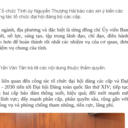
Tổ chức Tỉnh ủy Nguyễn Thượng Hải báo cáo xin ý kiến các
ng tác tổ chức đại hội đảng bộ các cấp.
ngành, địa phương và đặc biệt là từng đồng chí Ủy viên Ba
, nỗ lực, sáng tạo, tập trung lãnh đạo, chỉ đạo, điều hàn
o hơn để hoàn thành tốt nhất các nhiệm vụ của cơ quan, đơ
hiệm vụ chung của tỉnh.
Trần Văn Tân trả lời các nội dung thuộc thẩm quyền.
 liên quan đến công tác tổ chức đại hội đảng các cấp và Đạ
- 2030 tiến tới Đại hội Đảng toàn quốc lần thứ XIV; tiếp tụ
n hai cấp bảo đảm thông suốt, hiệu quả; đổi mới mạnh m
c lĩnh vực; đẩy mạnh phân cấp, phân quyền sâu, rộng gắn vớ
công vụ và phòng chống tham nhũng, tiêu cực, lãng phí.