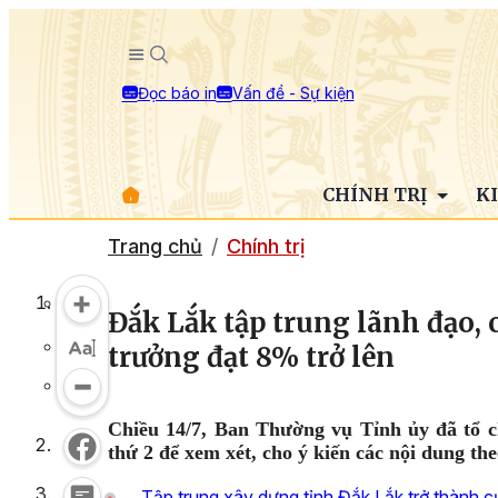
Đọc báo in
Vấn đề - Sự kiện
CHÍNH TRỊ
K
Trang chủ
Chính trị
Đắk Lắk tập trung lãnh đạo, 
trưởng đạt 8% trở lên
Chiều 14/7, Ban Thường vụ Tỉnh ủy đã tổ 
thứ 2 để xem xét, cho ý kiến các nội dung th
Tập trung xây dựng tỉnh Đắk Lắk trở thành