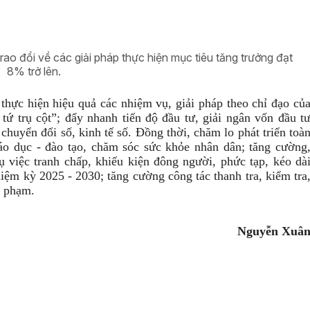
o đổi về các giải pháp thực hiện mục tiêu tăng trưởng đạt
8% trở lên.
 thực hiện hiệu quả các nhiệm vụ, giải pháp theo chỉ đạo củ
tứ trụ cột”; đẩy nhanh tiến độ đầu tư, giải ngân vốn đầu t
uyển đổi số, kinh tế số. Đồng thời, chăm lo phát triển toà
iáo dục - đào tạo, chăm sóc sức khỏe nhân dân; tăng cường
ụ việc tranh chấp, khiếu kiện đông người, phức tạp, kéo dà
hiệm kỳ 2025 - 2030; tăng cường công tác thanh tra, kiểm tra
i phạm.
Nguyễn Xuâ