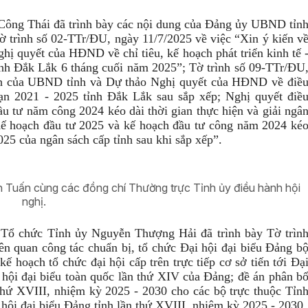
Công Thái đã trình bày các nội dung của Đảng ủy UBND tỉn
 trình số 02-TTr/ĐU, ngày 11/7/2025 về việc “Xin ý kiến v
ị quyết của HĐND về chỉ tiêu, kế hoạch phát triển kinh tế 
ỉnh Đắk Lắk 6 tháng cuối năm 2025”; Tờ trình số 09-TTr/ĐU
ình của UBND tỉnh và Dự thảo Nghị quyết của HĐND về điề
oạn 2021 - 2025 tỉnh Đắk Lắk sau sắp xếp; Nghị quyết điề
u tư năm công 2024 kéo dài thời gian thực hiện và giải ngâ
ế hoạch đầu tư 2025 và kế hoạch đầu tư công năm 2024 ké
025 của ngân sách cấp tỉnh sau khi sắp xếp”.
h Tuấn cùng các đồng chí Thường trực Tỉnh ủy điều hành hội
nghị.
Tổ chức Tỉnh ủy Nguyễn Thượng Hải đã trình bày Tờ trìn
n quan công tác chuẩn bị, tổ chức Đại hội đại biểu Đảng b
ế hoạch tổ chức đại hội cấp trên trực tiếp cơ sở tiến tới Đạ
 hội đại biểu toàn quốc lần thứ XIV của Đảng; đề án phân b
 thứ XVIII, nhiệm kỳ 2025 - 2030 cho các bộ trực thuộc Tỉn
 hội đại biểu Đảng tỉnh lần thứ XVIII, nhiệm kỳ 2025 - 2030.