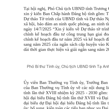
Tại hội nghị, Phó Chủ tịch UBND tỉnh Trương 
xin ý kiến Ban Chấp hành Đảng bộ tỉnh gồm: Tờ
Dự thảo Tờ trình của UBND tỉnh và Dự thảo Ngh
xã hội, bảo đảm an ninh quốc phòng, an ninh t
ngày 14/7/2025 “Xin ý kiến về Dự thảo tờ tr
chỉnh kế hoạch đầu tư công trung hạn giai đ
chỉnh kế hoạch đầu tư năm 2025 và kế hoạch đầ
sang năm 2025 của ngân sách cấp huyện vào K
dài thời gian thực hiện và giải ngân sang năm 2
Phó Bí thư Tỉnh ủy, Chủ tịch UBND tỉnh Tạ An
Ủy viên Ban Thường vụ Tỉnh ủy, Trưởng Ban 
của Ban Thường vụ Tỉnh ủy về các nội dung liê
tỉnh lần thứ XVIII nhiệm kỳ 2025 - 2030 gồm: k
hội đại biểu Đảng bộ tỉnh lần thứ XVIII và Đại
đại biểu dự Đại hội đại biểu Đảng bộ tỉnh lần
ủy; bổ sung, kiện toàn các tiểu ban phục vụ Đại