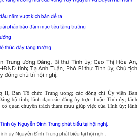
 đầu năm vượt kịch bản đề ra
giải pháp bảo đảm mục tiêu tăng trưởng
rưởng
 để thúc đẩy tăng trưởng
n Trung ương Đảng, Bí thư Tỉnh ủy; Cao Thị Hòa An
 HĐND tỉnh; Tạ Anh Tuấn, Phó Bí thư Tỉnh ủy, Chủ tịc
 đồng chủ trì hội nghị.
g II, Ban Tổ chức Trung ương; các đồng chí Ủy viên Ba
ng bộ tỉnh; lãnh đạo các đảng ủy trực thuộc Tỉnh ủy; lãn
cơ quan chuyên trách tham mưu giúp việc của Tỉnh ủy; lãn
ỉnh ủy Nguyễn Đình Trung phát biểu tại hội nghị.