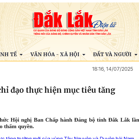
INH TẾ
VĂN HÓA - XÃ HỘI
ĐẤT VÀ NGƯỜI
18:16, 14/07/2025
chỉ đạo thực hiện mục tiêu tăng
chức Hội nghị Ban Chấp hành Đảng bộ tỉnh Đắk Lắk lầ
eo thẩm quyền.
 cực tăng trưởng mới của vùng Tây Nguyên và Duyên hải Nam