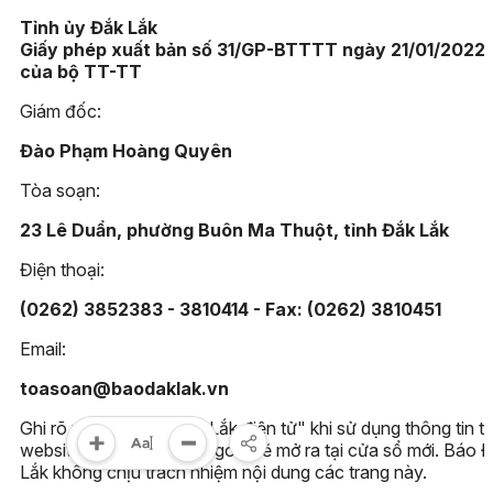
Tỉnh ủy Đắk Lắk
Giấy phép xuất bản số 31/GP-BTTTT ngày 21/01/2022
của bộ TT-TT
Giám đốc:
Đào Phạm Hoàng Quyên
Tòa soạn:
23 Lê Duẩn, phường Buôn Ma Thuột, tỉnh Đắk Lắk
Điện thoại:
(0262) 3852383 - 3810414 - Fax: (0262) 3810451
Email:
toasoan@baodaklak.vn
Ghi rõ nguồn "Báo Đắk Lắk điện tử" khi sử dụng thông tin t
website này. Các trang ngoài sẽ mở ra tại cửa sổ mới. Báo 
Lắk không chịu trách nhiệm nội dung các trang này.