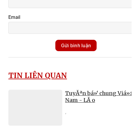
Email
Gửi bình luận
TIN LIÊN QUAN
TuyĂªn bá»‘ chung Viá»‡
Nam - LĂ o
,