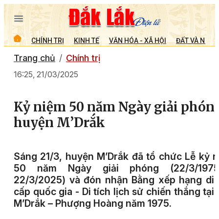
CHÍNH TRỊ
KINH TẾ
VĂN HÓA - XÃ HỘI
ĐẤT VÀ NGƯỜ
Trang chủ
Chính trị
16:25, 21/03/2025
Kỷ niệm 50 năm Ngày giải phón
huyện M’Drắk
Sáng 21/3, huyện M’Drắk đã tổ chức Lễ kỷ 
50 năm Ngày giải phóng (22/3/197
22/3/2025) và đón nhận Bằng xếp hạng di 
cấp quốc gia - Di tích lịch sử chiến thắng tại
M’Drắk – Phượng Hoàng năm 1975.