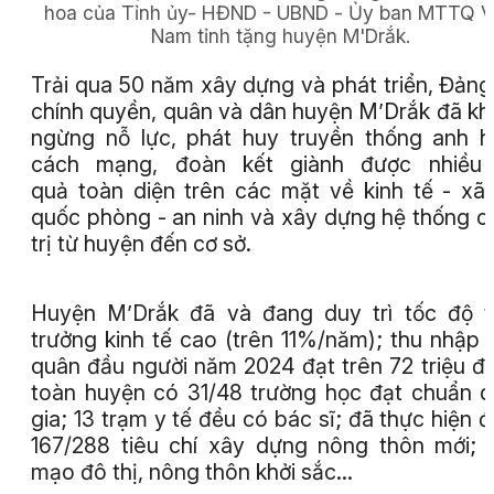
hoa của Tỉnh ủy- HĐND - UBND - Ủy ban MTTQ V
Nam tỉnh tặng huyện M'Drắk.
Trải qua 50 năm xây dựng và phát triển, Đảng
chính quyền, quân và dân huyện M’Drắk đã k
ngừng nỗ lực, phát huy truyền thống anh 
cách mạng, đoàn kết giành được nhiều 
quả toàn diện trên các mặt về kinh tế - xã 
quốc phòng - an ninh và xây dựng hệ thống c
trị từ huyện đến cơ sở.
Huyện M’Drắk đã và đang duy trì tốc độ 
trưởng kinh tế cao (trên 11%/năm); thu nhập 
quân đầu người năm 2024 đạt trên 72 triệu đ
toàn huyện có 31/48 trường học đạt chuẩn 
gia; 13 trạm y tế đều có bác sĩ; đã thực hiện 
167/288 tiêu chí xây dựng nông thôn mới; 
mạo đô thị, nông thôn khởi sắc…