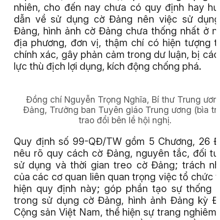
nhiên, cho đến nay chưa có quy định hay h
dẫn về sử dụng cờ Đảng nên việc sử dụng
Đảng, hình ảnh cờ Đảng chưa thống nhất ở n
địa phương, đơn vị, thậm chí có hiện tượng t
chính xác, gây phản cảm trong dư luận, bị các
lực thù địch lợi dụng, kích động chống phá.
Đồng chí Nguyễn Trọng Nghĩa, Bí thư Trung ươn
Đảng, Trưởng ban Tuyên giáo Trung ương (bìa trá
trao đổi bên lề hội nghị.
Quy định số 99-QĐ/TW gồm 5 Chương, 26 Đ
nêu rõ quy cách cờ Đảng, nguyên tắc, đối t
sử dụng và thời gian treo cờ Đảng; trách n
của các cơ quan liên quan trọng việc tổ chức 
hiện quy định này; góp phần tạo sự thống 
trong sử dụng cờ Đảng, hình ảnh Đảng kỳ 
Cộng sản Việt Nam, thể hiện sự trang nghiêm