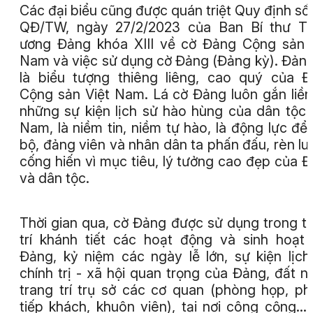
Các đại biểu cũng được quán triệt Quy định số
QĐ/TW, ngày 27/2/2023 của Ban Bí thư Tr
ương Đảng khóa XIII về cờ Đảng Cộng sản 
Nam và việc sử dụng cờ Đảng (Đảng kỳ). Đản
là biểu tượng thiêng liêng, cao quý của 
Cộng sản Việt Nam. Lá cờ Đảng luôn gắn liền
những sự kiện lịch sử hào hùng của dân tộc 
Nam, là niềm tin, niềm tự hào, là động lực để
bộ, đảng viên và nhân dân ta phấn đấu, rèn lu
cống hiến vì mục tiêu, lý tưởng cao đẹp của 
và dân tộc.
Thời gian qua, cờ Đảng được sử dụng trong t
trí khánh tiết các hoạt động và sinh hoạt
Đảng, kỷ niệm các ngày lễ lớn, sự kiện lịch
chính trị - xã hội quan trọng của Đảng, đất n
trang trí trụ sở các cơ quan (phòng họp, p
tiếp khách, khuôn viên), tại nơi công cộng...