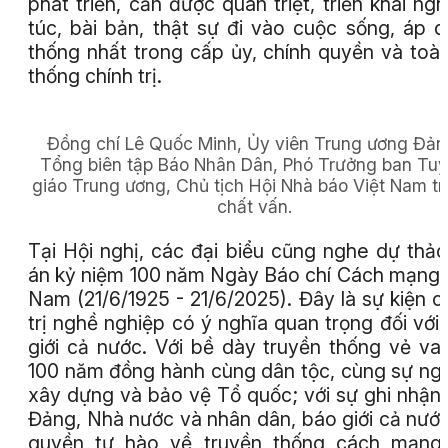
phát triển, cần được quán triệt, triển khai ng
túc, bài bản, thật sự đi vào cuộc sống, áp 
thống nhất trong cấp ủy, chính quyền và toà
thống chính trị.
Đồng chí Lê Quốc Minh, Ủy viên Trung ương Đản
Tổng biên tập Báo Nhân Dân, Phó Trưởng ban Tu
giáo Trung ương, Chủ tịch Hội Nhà báo Việt Nam trả
chất vấn.
Tại Hội nghị, các đại biểu cũng nghe dự thả
án kỷ niệm 100 năm Ngày Báo chí Cách mạng 
Nam (21/6/1925 - 21/6/2025). Đây là sự kiện c
trị nghề nghiệp có ý nghĩa quan trọng đối với
giới cả nước. Với bề dày truyền thống vẻ va
100 năm đồng hành cùng dân tộc, cùng sự ng
xây dựng và bảo vệ Tổ quốc; với sự ghi nhận
Đảng, Nhà nước và nhân dân, báo giới cả nướ
quyền tự hào về truyền thống cách mạng,