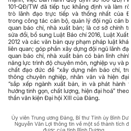
101-QĐ/TW đã tiếp tục khẳng định và làm rõ
trò lãnh đạo trực tiếp và thống nhất của 
trong công tác cán bộ, quản lý đội ngũ cán b
quan báo chí, nhà xuất bản; là cơ sở chính tr
sửa đổi, bổ sung Luật Báo chí 2016, Luật Xuất
2012 và các văn bản quy phạm pháp luật khá
liên quan; góp phần xây dựng đội ngũ lãnh đạ
quan báo chí, nhà xuất bản có bản lĩnh chính 
năng lực trình độ chuyên môn, nghiệp vụ và 
chất đạo đức để “xây dựng nền báo chí, tr
thông chuyên nghiệp, nhân văn và hiện đại
“sắp xếp ngành xuất bản, in và phát hành 
hướng tinh gọn, chất lượng, hiện đại hoá” theo 
thần văn kiện Đại hội XIII của Đảng.
Ủy viên Trung ương Đảng, Bí thư Tỉnh ủy Bình Dư
Nguyễn Văn Lợi thông tin về một số thành tích đ
được của tỉnh Bình Dương.