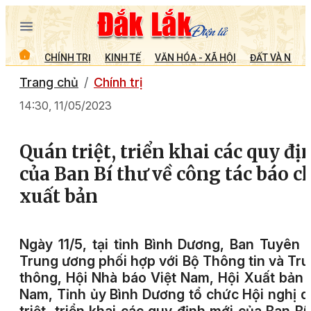
CHÍNH TRỊ
KINH TẾ
VĂN HÓA - XÃ HỘI
ĐẤT VÀ NGƯỜ
Trang chủ
Chính trị
14:30, 11/05/2023
Quán triệt, triển khai các quy đị
của Ban Bí thư về công tác báo ch
xuất bản
Ngày 11/5, tại tỉnh Bình Dương, Ban Tuyên 
Trung ương phối hợp với Bộ Thông tin và Tr
thông, Hội Nhà báo Việt Nam, Hội Xuất bản 
Nam, Tỉnh ủy Bình Dương tổ chức Hội nghị 