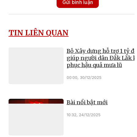
Gửi bình luận
TIN LIÊN QUAN
Bộ Xây dựng hỗ trợ 1 tỷ đ
giúp người dân Đắk Lắk 
phục hậu quả mưa lũ
00:00, 30/12/2025
Bài nổi bật mới
10:32, 24/12/2025