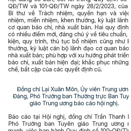
QĐ/TW và 101-QĐ/TW ngày 28/2/2023, của 
Bí thư về Trách nhiệm, quyền hạn và việ
nhiệm, miễn nhiệm, khen thưởng, kỷ luật lãnh
cơ quan báo chí, nhà xuất bản. Hai quy định
có nhiều điểm mới, đáng chú ý về tiêu chuẩn, 
kiện, quy trình, thủ tục bổ nhiệm cũng như 
thưởng, kỷ luật cán bộ lãnh đạo cơ quan báo 
nhà xuất bản; phù hợp với xu hướng phát triển
báo chí, xuất bản hiện đại; khắc phục những
chế, bất cập của các quyết định cũ.
Đồng chí Lại Xuân Môn, Ủy viên Trung ươn
Đảng, Phó Trưởng ban Thường trực Ban Tuy
giáo Trung ương báo cáo hội nghị.
Báo cáo tại Hội nghị, đồng chí Trần Thanh 
Phó Trưởng ban Tuyên giáo Trung ương n
mạnh, việc ban hành Quy định số 100-QĐ/T