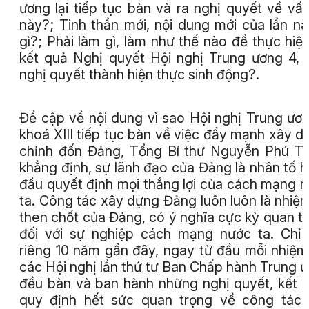
ương lại tiếp tục bàn và ra nghị quyết về vấ
này?; Tinh thần mới, nội dung mới của lần nà
gì?; Phải làm gì, làm như thế nào để thực hiệ
kết quả Nghị quyết Hội nghị Trung ương 4, 
nghị quyết thành hiện thực sinh động?.
Đề cập về nội dung vì sao Hội nghị Trung ươ
khoá XIII tiếp tục bàn về việc đẩy mạnh xây d
chỉnh đốn Đảng, Tổng Bí thư Nguyễn Phú T
khẳng định, sự lãnh đạo của Đảng là nhân tố 
đầu quyết định mọi thắng lợi của cách mạng 
ta. Công tác xây dựng Đảng luôn luôn là nhiệ
then chốt của Đảng, có ý nghĩa cực kỳ quan t
đối với sự nghiệp cách mạng nước ta. Chỉ 
riêng 10 năm gần đây, ngay từ đầu mỗi nhiệm
các Hội nghị lần thứ tư Ban Chấp hành Trung 
đều bàn và ban hành những nghị quyết, kết l
quy định hết sức quan trọng về công tác