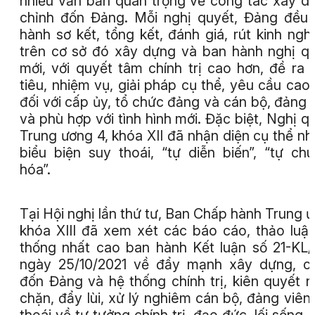
nhiều văn bản quan trọng về công tác xây d
chỉnh đốn Đảng. Mỗi nghị quyết, Đảng đều 
hành sơ kết, tổng kết, đánh giá, rút kinh ngh
trên cơ sở đó xây dựng và ban hành nghị q
mới, với quyết tâm chính trị cao hơn, đề ra
tiêu, nhiệm vụ, giải pháp cụ thể, yêu cầu cao
đối với cấp ủy, tổ chức đảng và cán bộ, đảng 
và phù hợp với tình hình mới. Đặc biệt, Nghị q
Trung ương 4, khóa XII đã nhận diện cụ thể n
biểu biện suy thoái, “tự diễn biến”, “tự ch
hóa”.
Tại Hội nghị lần thứ tư, Ban Chấp hành Trung 
khóa XIII đã xem xét các báo cáo, thảo luậ
thống nhất cao ban hành Kết luận số 21-KL
ngày 25/10/2021 về đẩy mạnh xây dựng, c
đốn Đảng và hệ thống chính trị, kiên quyết 
chặn, đẩy lùi, xử lý nghiêm cán bộ, đảng viên