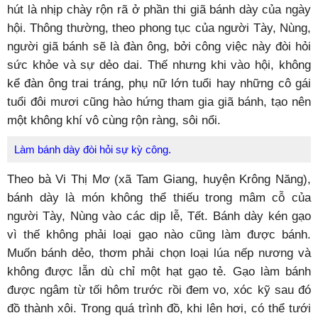
hút là nhịp chày rộn rã ở phần thi giã bánh dày của ngày
hội. Thông thường, theo phong tục của người Tày, Nùng,
người giã bánh sẽ là đàn ông, bởi công việc này đòi hỏi
sức khỏe và sự dẻo dai. Thế nhưng khi vào hội, không
kể đàn ông trai tráng, phụ nữ lớn tuổi hay những cô gái
tuổi đôi mươi cũng hào hứng tham gia giã bánh, tạo nên
một không khí vô cùng rộn ràng, sôi nổi.
Làm bánh dày đòi hỏi sự kỳ công.
Theo bà Vi Thị Mơ (xã Tam Giang, huyện Krông Năng),
bánh dày là món không thể thiếu trong mâm cỗ của
người Tày, Nùng vào các dịp lễ, Tết. Bánh dày kén gạo
vì thế không phải loại gạo nào cũng làm được bánh.
Muốn bánh dẻo, thơm phải chọn loại lúa nếp nương và
không được lẫn dù chỉ một hạt gạo tẻ. Gạo làm bánh
được ngâm từ tối hôm trước rồi đem vo, xóc kỹ sau đó
đồ thành xôi. Trong quá trình đồ, khi lên hơi, có thể tưới