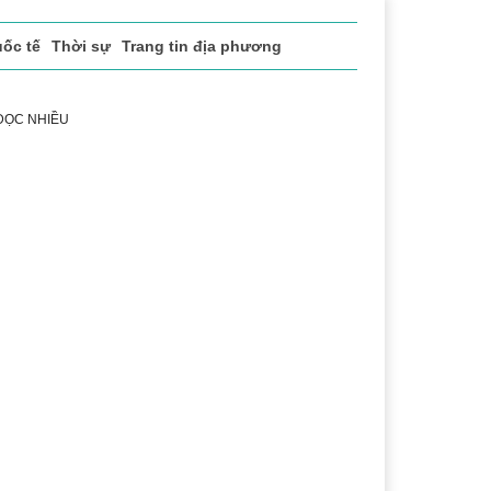
ốc tế
Thời sự
Trang tin địa phương
 ĐỌC NHIỀU
sách xã hội
Pháp luật
Chuyển đổi số
Thể thao
Vă