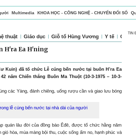
gười
Multimedia
KHOA HỌC - CÔNG NGHỆ - CHUYỂN ĐỔI SỐ
Qu
ọc báo in
Tòa soạn - Bạn đọc
Vấn Đề Bạn Đọc Quan Tâm
TIN
ệ thuật
Giáo dục
Giỗ tổ Hùng Vương
Y tế
Chính 
n H'ra Ea H'ning
Cư Kuin) đã tổ chức Lễ cúng bến nước tại buôn H’ra Ea
42 năm Chiến thắng Buôn Ma Thuột (10-3-1975 – 10-3-
Cúng các Yàng, đánh chiêng, uống rượu cần và giao lưu bóng