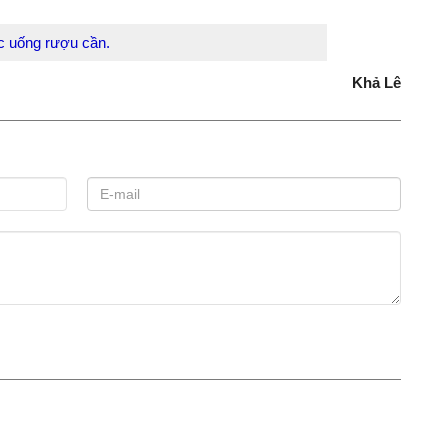
rong lễ cúng bến nước tại nhà dài của người
tập quán lâu đời của đồng bào Êđê, được tổ chức hằng năm
 gió hòa, mùa màng bội thu, cuộc sống ấm no, hạnh phúc và
ệc uống rượu cần.
Khả Lê