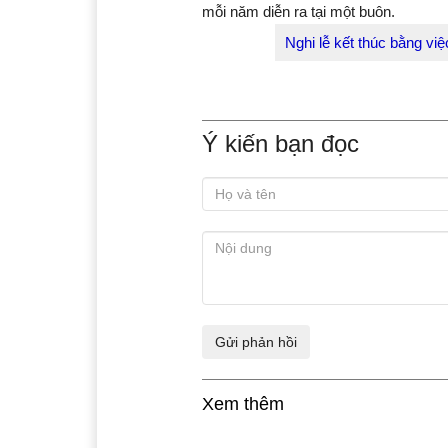
Tiếng chiêng ngân vang t
Êđê.
Đây là một trong những phong tục 
sau mùa thu hoạch để cầu mưa thuận
mỗi năm diễn ra tại một buôn.
Nghi lễ kết thúc bằng vi
Ý kiến bạn đọc