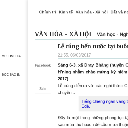
Chính trị
Kinh tế
Văn hóa - Xã hội
Đất và n
Doanh nghiệp giới thiệu
Phóng sự - Ký sự
Đ
MULTIMEDIA
VĂN HÓA - XÃ HỘI
Văn học - Ngh
ĐỌC BÁO IN
Lễ cúng bến nước tại buô
Zalo
21:55, 06/03/2017
Sáng 6-3, xã Dray Bhăng (huyện 
Facebook
H’ning nhằm chào mừng kỷ niệm 
2017).
Lễ cúng diễn ra với các nghi thức: 
Zalo
chuyền...