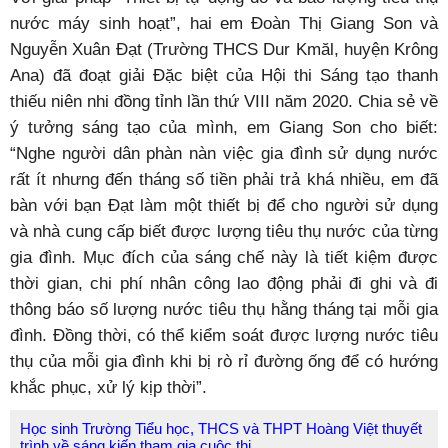
nước máy sinh hoạt”, hai em Đoàn Thị Giang Son và
Nguyễn Xuân Đạt (Trường THCS Dur Kmăl, huyện Krông
Ana) đã đoạt giải Đặc biệt của Hội thi Sáng tạo thanh
thiếu niên nhi đồng tỉnh lần thứ VIII năm 2020. Chia sẻ về
ý tưởng sáng tạo của mình, em Giang Son cho biết:
“Nghe người dân phàn nàn việc gia đình sử dụng nước
rất ít nhưng đến tháng số tiền phải trả khá nhiều, em đã
bàn với bạn Đạt làm một thiết bị để cho người sử dụng
và nhà cung cấp biết được lượng tiêu thụ nước của từng
gia đình. Mục đích của sáng chế này là tiết kiệm được
thời gian, chi phí nhân công lao động phải đi ghi và đi
thông báo số lượng nước tiêu thụ hằng tháng tại mỗi gia
đình. Đồng thời, có thể kiểm soát được lượng nước tiêu
thụ của mỗi gia đình khi bị rò rỉ đường ống để có hướng
khắc phục, xử lý kịp thời”.
Học sinh Trường Tiểu học, THCS và THPT Hoàng Việt thuyết
trình về sáng kiến tham gia cuộc thi.