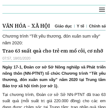
T
VĂN HÓA - XÃ HỘI
Giáo dục
Y tế
Chính sác
Chương trình "Tết yêu thương, đón xuân sum vầy"
năm 2020:
Trao 63 suất quà cho trẻ em mồ côi, cơ nhỡ
07:57, 18/01/2020
Ngày 17-1, Đoàn cơ sở Sở Nông nghiệp và Phát triển
nông thôn (NN-PTNT) tổ chức Chương trình “Tết yêu
thương, đón xuân sum vầy” năm 2020 tại Trung tâm
Bảo trợ xã hội tỉnh (cơ sở 1).
Tại chương trình, Đoàn cơ sở Sở NN-PTNT đã trao 63
suất quà (mỗi suất trị giá 220.000 đồng) cho các em
đang được chăm sóc tại Trung tâm; trao phần quà tặng