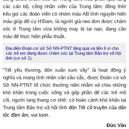
các cán bộ, công nhân viên của Trung tâm; đồng thời
kêu gọi các đoàn viên có nhóm máu AB tình nguyện hiến
máu giúp đỡ cụ H’Đam, là người già neo đơn được chăm
sóc ở Trung tâm vừa không may bị tai nạn, đang cần
máu để thực hiện phẫu thuật.
Đại diện Đoàn cơ sở Sở NN-PTNT tặng quà và tiền lì xì cho
các trẻ em đang được chăm sóc tại Trung tâm Bảo trợ xã hội
tỉnh (cơ sở 1).
“Tết yêu thương, đón xuân sum vầy” là hoạt động ý
nghĩa và mang tính nhân văn sâu sắc, được Đoàn cơ sở
Sở NN-PTNT tổ chức thường niên nhằm sẻ chia những
khó khăn trong cuộc sống và góp phần để các trẻ mồ
côi, người lang thang cơ nhỡ, có hoàn cảnh khó khăn tại
Trung tâm Bảo trợ xã hội tỉnh
đón Tết cổ truyền của dân
tộc đầm ấm, vui tươi.
Đức Văn