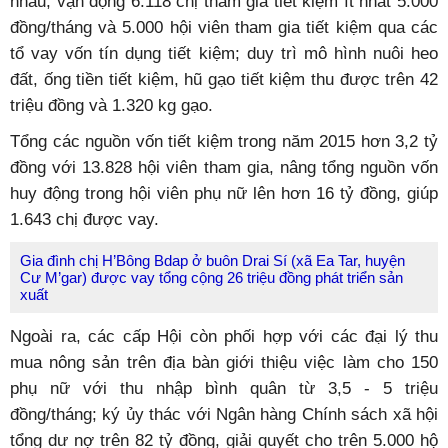
nhau; vận động 6.118 chị tham gia tiết kiệm ít nhất 5.000
đồng/tháng và 5.000 hội viên tham gia tiết kiệm qua các
tổ vay vốn tín dụng tiết kiệm; duy trì mô hình nuôi heo
đất, ống tiền tiết kiệm, hũ gạo tiết kiệm thu được trên 42
triệu đồng và 1.320 kg gạo.
Tổng các nguồn vốn tiết kiệm trong năm 2015 hơn 3,2 tỷ
đồng với 13.828 hội viên tham gia, nâng tổng nguồn vốn
huy động trong hội viên phụ nữ lên hơn 16 tỷ đồng, giúp
1.643 chị được vay.
Gia đình chị H’Bông Bdap ở buôn Drai Sí (xã Ea Tar, huyện
Cư M’gar) được vay tổng cộng 26 triệu đồng phát triển sản
xuất
Ngoài ra, các cấp Hội còn phối hợp với các đại lý thu
mua nông sản trên địa bàn giới thiệu việc làm cho 150
phụ nữ với thu nhập bình quân từ 3,5 - 5 triệu
đồng/tháng; ký ủy thác với Ngân hàng Chính sách xã hội
tổng dư nợ trên 82 tỷ đồng, giải quyết cho trên 5.000 hộ