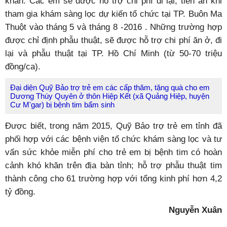
khăn. Các em sẽ được hỗ trợ chi phí đi lại, tiền ăn khi
tham gia khám sàng lọc dự kiến tổ chức tại TP. Buôn Ma
Thuột vào tháng 5 và tháng 8 -2016 . Những trường hợp
được chỉ định phẫu thuật, sẽ được hỗ trợ chi phí ăn ở, đi
lại và phẫu thuật tại TP. Hồ Chí Minh (từ 50-70 triệu
đồng/ca).
Đại diện Quỹ Bảo trợ trẻ em các cấp thăm, tặng quà cho em
Dương Thúy Quyên ở thôn Hiệp Kết (xã Quảng Hiệp, huyện
Cư M'gar) bị bệnh tim bẩm sinh
Được biết, trong năm 2015, Quỹ Bảo trợ trẻ em tỉnh đã
phối hợp với các bệnh viện tổ chức khám sàng lọc và tư
vấn sức khỏe miễn phí cho trẻ em bị bệnh tim có hoàn
cảnh khó khăn trên địa bàn tỉnh; hỗ trợ phẫu thuật tim
thành công cho 61 trường hợp với tổng kinh phí hơn 4,2
tỷ đồng.
Nguyễn Xuân