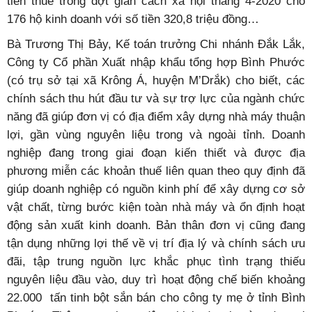
tiền thuế trong đợt giãn cách xã hội tháng 4-2020 cho
176 hộ kinh doanh với số tiền 320,8 triệu đồng…
Bà Trương Thị Bảy, Kế toán trưởng Chi nhánh Đắk Lắk,
Công ty Cổ phần Xuất nhập khẩu tổng hợp Bình Phước
(có trụ sở tại xã Krông Á, huyện M’Drắk) cho biết, các
chính sách thu hút đầu tư và sự trợ lực của ngành chức
năng đã giúp đơn vị có địa điểm xây dựng nhà máy thuận
lợi, gần vùng nguyên liệu trong và ngoài tỉnh. Doanh
nghiệp đang trong giai đoạn kiến thiết và được địa
phương miễn các khoản thuế liên quan theo quy định đã
giúp doanh nghiệp có nguồn kinh phí để xây dựng cơ sở
vật chất, từng bước kiện toàn nhà máy và ổn định hoạt
động sản xuất kinh doanh. Bản thân đơn vị cũng đang
tận dụng những lợi thế về vị trí địa lý và chính sách ưu
đãi, tập trung nguồn lực khắc phục tình trạng thiếu
nguyên liệu đầu vào, duy trì hoạt động chế biến khoảng
22.000 tấn tinh bột sắn bán cho công ty mẹ ở tỉnh Bình