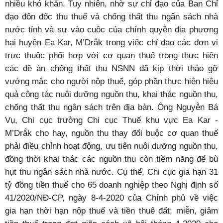
nhiều khó khăn. Tuy nhiên, nhờ sự chỉ đạo của Ban Chỉ
đạo đôn đốc thu thuế và chống thất thu ngân sách nhà
nước tỉnh và sự vào cuộc của chính quyền địa phương
hai huyện Ea Kar, M’Drắk trong việc chỉ đạo các đơn vị
trực thuộc phối hợp với cơ quan thuế trong thực hiện
các đề án chống thất thu NSNN đã kịp thời tháo gỡ
vướng mắc cho người nộp thuế, góp phần thực hiện hiệu
quả công tác nuôi dưỡng nguồn thu, khai thác nguồn thu,
chống thất thu ngân sách trên địa bàn. Ông Nguyễn Bá
Vụ, Chi cục trưởng Chi cục Thuế khu vực Ea Kar -
M’Drắk cho hay, nguồn thu thay đổi buộc cơ quan thuế
phải điều chỉnh hoạt động, ưu tiên nuôi dưỡng nguồn thu,
đồng thời khai thác các nguồn thu còn tiềm năng để bù
hụt thu ngân sách nhà nước. Cụ thể, Chi cục gia hạn 31
tỷ đồng tiền thuế cho 65 doanh nghiệp theo Nghị định số
41/2020/NĐ-CP, ngày 8-4-2020 của Chính phủ về việc
gia hạn thời hạn nộp thuế và tiền thuê đất; miễn, giảm