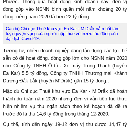
Phước. Thông qua hoạt động kinh doanh này, đơn vị
đóng góp vào NSNN bình quân mỗi năm khoảng 20 tỷ
đồng, riêng năm 2020 là hơn 22 tỷ đồng.
Cán bộ Chi cục Thuế khu vực Ea Kar - M’Drắk nắm bắt tâm
tư, nguyện vọng của người nộp thuế về trước tác động của
đại dịch Covid-19.
Tương tự, nhiều doanh nghiệp đang tận dụng các lợi thế
sẵn có để hoạt động, đóng góp lớn cho NSNN năm 2020
như Công ty TNHH Ô tô - Xe máy Trung Thạch (huyện
Ea Kar) 5,5 tỷ đồng, Công ty TNHH Thương mại Khánh
Dương Đắk Lắk (huyện M’Drắk) gần 15 tỷ đồng…
Mặc dù Chi cục Thuế khu vực Ea Kar - M’Drắk đã hoàn
thành dự toán năm 2020 nhưng đơn vị vẫn tiếp tục thực
hiện nhiệm vụ thu ngân sách theo kế hoạch đã đề ra
trước đó là thu 14,6 tỷ đồng trong tháng 12-2020.
Cụ thể, tính đến ngày 19-12 đơn vị thu được 14,47 tỷ