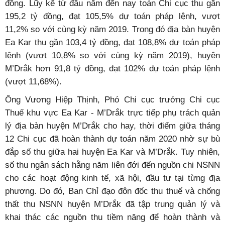
đồng. Lũy kế từ đầu năm đến nay toàn Chi cục thu gần
195,2 tỷ đồng, đạt 105,5% dự toán pháp lệnh, vượt
11,2% so với cùng kỳ năm 2019. Trong đó địa bàn huyện
Ea Kar thu gần 103,4 tỷ đồng, đạt 108,8% dự toán pháp
lệnh (vượt 10,8% so với cùng kỳ năm 2019), huyện
M’Drắk hơn 91,8 tỷ đồng, đạt 102% dự toán pháp lệnh
(vượt 11,68%).
Ông Vương Hiệp Thịnh, Phó Chi cục trưởng Chi cục
Thuế khu vực Ea Kar - M’Drắk trực tiếp phụ trách quản
lý địa bàn huyện M’Drắk cho hay, thời điểm giữa tháng
12 Chi cục đã hoàn thành dự toán năm 2020 nhờ sự bù
đắp số thu giữa hai huyện Ea Kar và M’Drắk. Tuy nhiên,
số thu ngân sách hằng năm liên đới đến nguồn chi NSNN
cho các hoạt động kinh tế, xã hội, đầu tư tại từng địa
phương. Do đó, Ban Chỉ đạo đôn đốc thu thuế và chống
thất thu NSNN huyện M’Drắk đã tập trung quản lý và
khai thác các nguồn thu tiềm năng để hoàn thành và