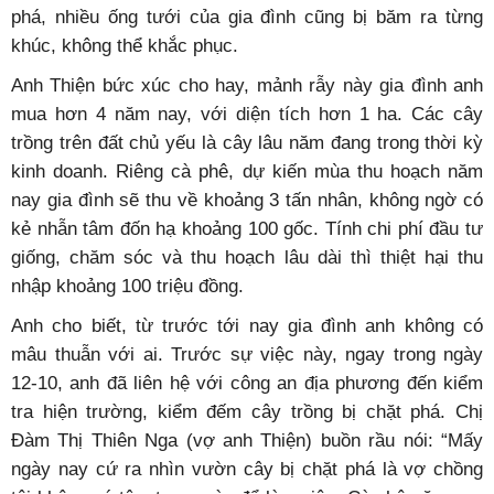
phá, nhiều ống tưới của gia đình cũng bị băm ra từng
khúc, không thể khắc phục.
Anh Thiện bức xúc cho hay, mảnh rẫy này gia đình anh
mua hơn 4 năm nay, với diện tích hơn 1 ha. Các cây
trồng trên đất chủ yếu là cây lâu năm đang trong thời kỳ
kinh doanh. Riêng cà phê, dự kiến mùa thu hoạch năm
nay gia đình sẽ thu về khoảng 3 tấn nhân, không ngờ có
kẻ nhẫn tâm đốn hạ khoảng 100 gốc. Tính chi phí đầu tư
giống, chăm sóc và thu hoạch lâu dài thì thiệt hại thu
nhập khoảng 100 triệu đồng.
Anh cho biết, từ trước tới nay gia đình anh không có
mâu thuẫn với ai. Trước sự việc này, ngay trong ngày
12-10, anh đã liên hệ với công an địa phương đến kiểm
tra hiện trường, kiểm đếm cây trồng bị chặt phá. Chị
Đàm Thị Thiên Nga (vợ anh Thiện) buồn rầu nói: “Mấy
ngày nay cứ ra nhìn vườn cây bị chặt phá là vợ chồng