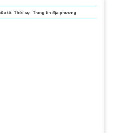
ốc tế
Thời sự
Trang tin địa phương
 ĐỌC NHIỀU
 vụ
Thị trường
Du lịch
Xo so ba mien
SXMN
SXMN
Vinhome Cần Giờ
diet moi
xsmn hôm nay
Khải Hoàn Imperial
The Emerald Boulevard
Vinhome Global Hạ Long