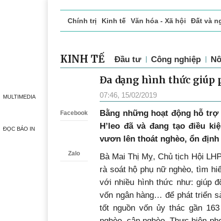
Chính trị
Kinh tế
Văn hóa - Xã hội
Đất và n
Doanh nghiệp giới thiệu
Phóng sự - Ký sự
Đ
KINH TẾ
Đầu tư
Công nghiệp
Nô
Đa dạng hình thức giúp
Zalo
07:46, 15/02/2019
MULTIMEDIA
Bằng những hoạt động hỗ trợ 
Facebook
H’leo đã và đang tạo điều kiệ
ĐỌC BÁO IN
vươn lên thoát nghèo, ổn định
Zalo
Bà Mai Thị Mỵ, Chủ tịch Hội LHP
rà soát hộ phụ nữ nghèo, tìm hi
với nhiều hình thức như: giúp đ
vốn ngân hàng… để phát triển sả
tốt nguồn vốn ủy thác gần 163 
nghèo, cận nghèo. Thực hiện pho