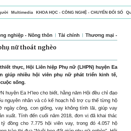
gười
Multimedia
KHOA HỌC - CÔNG NGHỆ - CHUYỂN ĐỔI SỐ
Qu
ọc báo in
Tòa soạn - Bạn đọc
Vấn Đề Bạn Đọc Quan Tâm
TIN
ng nghiệp - Nông thôn
Tài chính
Thương mại - Dịch
 phụ nữ thoát nghèo
thiết thực, Hội Liên hiệp Phụ nữ (LHPN) huyện Ea
n giúp nhiều hội viên phụ nữ phát triển kinh tế,
 cuộc sống.
N huyện Ea H’leo cho biết, hằng năm Hội đều chỉ đạo
ểu nguyên nhân và có kế hoạch hỗ trợ cụ thể từng hộ
ỡ ngày công, con giống, vay không tính lãi, giúp vay
n xuất. Tính đến cuối năm 2018, đơn vị đã khai thác
tỷ đồng cho 7.775 hội viên vay, trong đó 4.057 hộ
ng trào thi đua “Nuôi heo đất giúp phụ nữ nghèo”, Hội