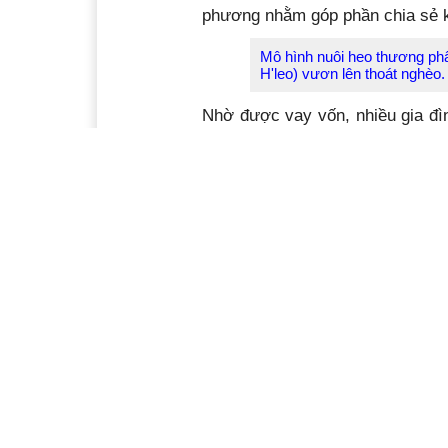
phương nhằm góp phần chia sẻ 
Mô hình nuôi heo thương phẩ
H'leo) vươn lên thoát nghèo.
Nhờ được vay vốn, nhiều gia đìn
tư phát triển sản xuất, thay đổi
chị Niê H’Phơi (buôn Tri C, xã
xã tạo điều kiện cho vay từ ng
trại kiên cố 70 m
2
để chăn nuôi
thương phẩm, xuất chuồng 3 lứa/
ngân hàng, cuộc sống gia đình đ
cực tham gia các hoạt động của
nghiệm sản xuất chị tận tình giú
Chị Cần và chị H’Phơi chỉ là ha
H’leo tạo điều kiện giúp đỡ nh
sống. Các hoạt động giúp phụ nữ
Hội trong nhiều năm qua cơ bản