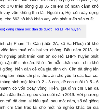
ược 370 triệu đồng giúp 35 chị em có hoàn cảnh khó
h vay vốn không tính lãi. Ngoài ra, Hội còn xây dựng
g, cho 662 hộ khó khăn vay vốn phát triển sản xuất.
’leo) đang chăm sóc đàn dê được Hội LHPN huyện
ình chị Phạm Thị Cần (thôn 2A, xã Ea H’leo) rất khó
 việc làm thuê của hai vợ chồng. Đầu năm 2018, từ
i nghiệp phát triển kinh tế” do Hội LHPN huyện phát
một cặp dê sinh sản. Nhờ cần mẫn chăm sóc, chịu khó
ê giống, hiện đàn dê của gia đình chị Cần đã tăng lên
ông tốn nhiều chi phí, thức ăn chủ yếu là các loại cỏ,
tháng sinh một lứa từ 2 - 3 con, dê con nuôi từ 5 - 6
nhanh có vốn xoay vòng. Hiện, gia đình chị Cần đã
 phấn đấu thoát nghèo vào cuối năm 2019. Với phương
on cá” đã đem lại hiệu quả, sau một năm, số dê giống
nh chị Cần trao lại cho một hộ nghèo khác tại địa