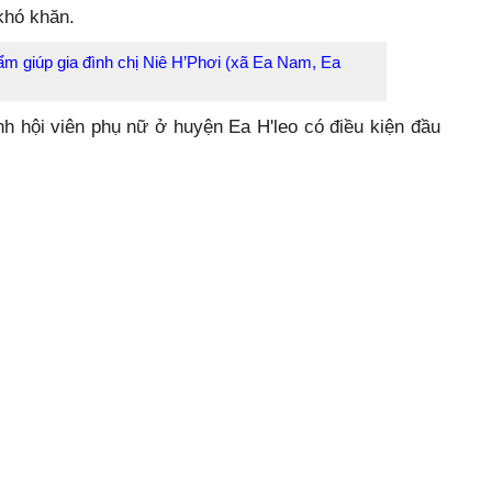
khó khăn.
m giúp gia đình chị Niê H’Phơi (xã Ea Nam, Ea
h hội viên phụ nữ ở huyện Ea H'leo có điều kiện đầu
 nếp nghĩ cách làm, vươn lên thoát nghèo. Điển hình là
 Ea Nam). Năm 2016, với 30 triệu đồng được Hội LHPN
uồn vốn ủy thác, chị H’Phơi đầu tư xây dựng chuồng
 heo. Mỗi lứa chị H’Phơi nuôi từ 10 - 12 con heo
năm. Chỉ trong vòng 2 năm, chị H’Phơi đã trả hết nợ
ược cải thiện. Sau khi thoát nghèo, chị H’Phơi tích
 Hội, đối với những chị em khó khăn hoặc thiếu kinh
p đỡ.
i trong số rất nhiều hội viên được Hội LHPN huyện Ea
ằm san sẻ khó khăn để các chị an tâm chăm lo cuộc
 phát triển kinh tế, giảm nghèo bền vững của các cấp
 đã phát huy hiệu quả, các hộ vay vốn đều sử dụng