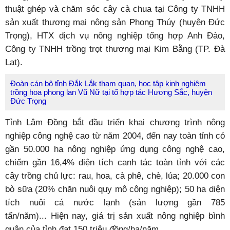
thuật ghép và chăm sóc cây cà chua tại Công ty TNHH
sản xuất thương mại nông sản Phong Thúy (huyện Đức
Trọng), HTX dịch vụ nông nghiệp tổng hợp Anh Đào,
Công ty TNHH trồng trọt thương mại Kim Bằng (TP. Đà
Lạt).
Đoàn cán bộ tỉnh Đắk Lắk tham quan, học tập kinh nghiệm
trồng hoa phong lan Vũ Nữ tại tổ hợp tác Hương Sắc, huyện
Đức Trọng
Tỉnh Lâm Đồng bắt đầu triển khai chương trình nông
nghiệp công nghệ cao từ năm 2004, đến nay toàn tỉnh có
gần 50.000 ha nông nghiệp ứng dụng công nghệ cao,
chiếm gần 16,4% diện tích canh tác toàn tỉnh với các
cây trồng chủ lực: rau, hoa, cà phê, chè, lúa; 20.000 con
bò sữa (20% chăn nuôi quy mô công nghiệp); 50 ha diện
tích nuôi cá nước lạnh (sản lượng gần 785
tấn/năm)... Hiện nay, giá trị sản xuất nông nghiệp bình
quân của tỉnh đạt 150 triệu đồng/ha/năm.