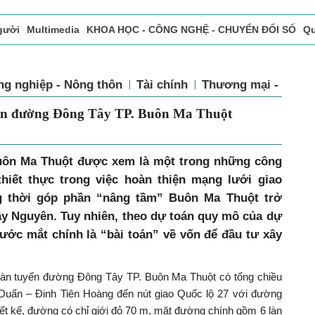
gười
Multimedia
KHOA HỌC - CÔNG NGHỆ - CHUYỂN ĐỔI SỐ
Qu
ọc báo in
Tòa soạn - Bạn đọc
Vấn Đề Bạn Đọc Quan Tâm
ng nghiệp - Nông thôn
Tài chính
Thương mại - Dịch 
 án đường Đông Tây TP. Buôn Ma Thuột
ôn Ma Thuột được xem là một trong những công
thiết thực trong việc hoàn thiện mạng lưới giao
g thời góp phần “nâng tầm” Buôn Ma Thuột trở
ây Nguyên. Tuy nhiên, theo dự toán quy mô của dự
trước mắt chính là “bài toán” về vốn để đầu tư xây
oàn tuyến đường Đông Tây TP. Buôn Ma Thuột có tổng chiều
 Duẩn – Đinh Tiên Hoàng đến nút giao Quốc lộ 27 với đường
ết kế, đường có chỉ giới đỏ 70 m, mặt đường chính gồm 6 làn