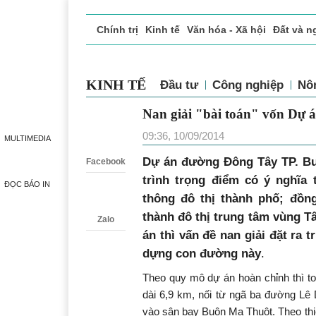
Chính trị
Kinh tế
Văn hóa - Xã hội
Đất và n
Doanh nghiệp giới thiệu
Phóng sự - Ký sự
Đ
KINH TẾ
Đầu tư
Công nghiệp
Nô
Nan giải "bài toán" vốn Dự
Zalo
09:36, 10/09/2014
MULTIMEDIA
Dự án đường Đông Tây TP. Bu
Facebook
trình trọng điểm có ý nghĩa 
ĐỌC BÁO IN
thông đô thị thành phố; đồn
thành đô thị trung tâm vùng T
Zalo
án thì vấn đề nan giải đặt ra 
dựng con đường này
.
Theo quy mô dự án hoàn chỉnh thì t
dài 6,9 km, nối từ ngã ba đường Lê
vào sân bay Buôn Ma Thuột. Theo thi