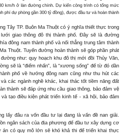
ế 80 km/h ở làn đường chính. Dự kiến công trình có tổng mức
inh phí dự phòng gần 300 tỷ đồng), được đầu tư và hoàn thành
g Tây TP. Buôn Ma Thuột có ý nghĩa thiết thực trong
lưới giao thông đô thị thành phố. Đây sẽ là đường
phía đông nam thành phố và nối thẳng trung tâm thành
Ma Thuột. Tuyến đường hoàn thành sẽ góp phần phát
n đường như: quy hoạch khu đô thị mới đồi Thủy Văn,
g sẽ là “điểm nhấn”, là “xương sống” để từ đó dần
 thành phố về hướng đông nam cũng như thu hút các
và các ngành nghề khác, khai thác tốt tiềm năng đất
àn thành sẽ đáp ứng nhu cầu giao thông, bảo đảm vệ
và tạo điều kiện phát triển kinh tế - xã hội, bảo đảm
g lấy đâu ra vốn đầu tư lại đang là vấn đề nan giải.
uồn ngân sách của địa phương để đầu tư xây dựng cơ
 án có quy mô lớn sẽ khó khả thi để triển khai thực