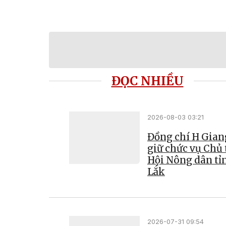
ĐỌC NHIỀU
2026-08-03 03:21
Đồng chí H Gian
giữ chức vụ Chủ 
Hội Nông dân tỉ
Lắk
2026-07-31 09:54