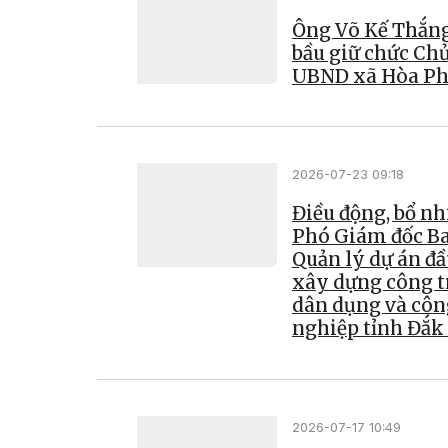
Ông Võ Kế Thắn
bầu giữ chức Chủ
UBND xã Hòa P
2026-07-23 09:18
Điều động, bổ n
Phó Giám đốc B
Quản lý dự án đầ
xây dựng công t
dân dụng và côn
nghiệp tỉnh Đắk
2026-07-17 10:49