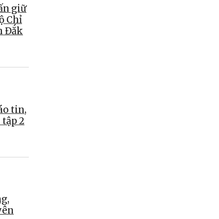
ấn giữ
ộ Chỉ
h Đắk
o tin,
 tập 2
g,
yên