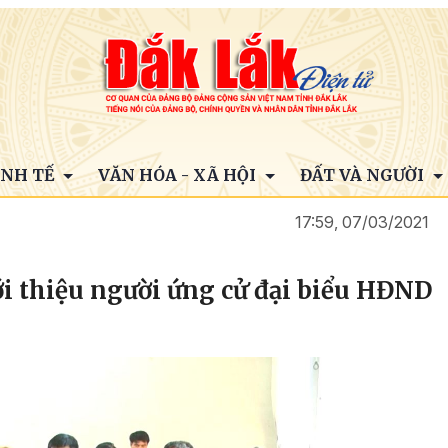
INH TẾ
VĂN HÓA - XÃ HỘI
ĐẤT VÀ NGƯỜI
17:59, 07/03/2021
i thiệu người ứng cử đại biểu HĐND
6