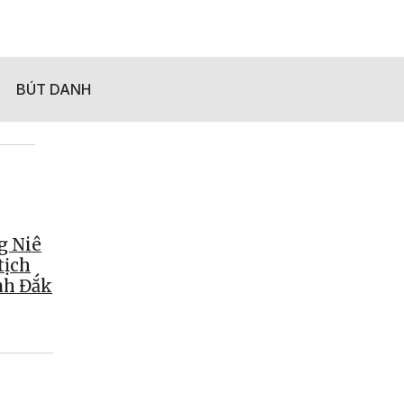
BÚT DANH
g Niê
tịch
nh Đắk