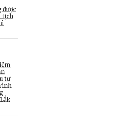
g được
 tịch
hú
hiệm
an
u tư
rình
g
 Lắk