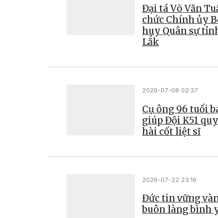
Đại tá Võ Văn Tu
chức Chính ủy B
huy Quân sự tỉn
Lắk
2026-07-08 02:37
Cụ ông 96 tuổi bá
giúp Đội K51 quy
hài cốt liệt sĩ
2026-07-22 23:16
Đức tin vững vàn
buôn làng bình 