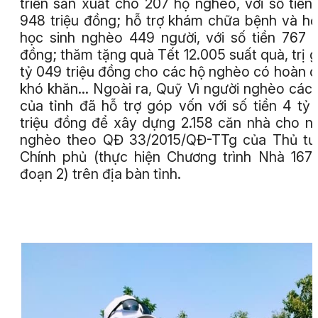
triển sản xuất cho 207 hộ nghèo, với số tiền 
948 triệu đồng; hỗ trợ khám chữa bệnh và hỗ
học sinh nghèo 449 người, với số tiền 767 t
đồng; thăm tặng quà Tết 12.005 suất quà, trị g
tỷ 049 triệu đồng cho các hộ nghèo có hoàn 
khó khăn... Ngoài ra, Quỹ Vì người nghèo các
của tỉnh đã hỗ trợ góp vốn với số tiền 4 tỷ
triệu đồng để xây dựng 2.158 căn nhà cho n
nghèo theo QĐ 33/2015/QĐ-TTg của Thủ tư
Chính phủ (thực hiện Chương trình Nhà 167 
đoạn 2) trên địa bàn tỉnh.