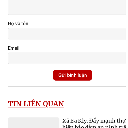
Họ và tên
Email
Gửi bình luận
TIN LIÊN QUAN
Xã Ea Kly: Đẩy mạnh thực
hiện bảo đảm an ninh trật