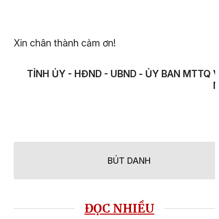
Xin chân thành cảm ơn!
TỈNH ỦY - HĐND - UBND - ỦY BAN MTTQ 
BÚT DANH
ĐỌC NHIỀU