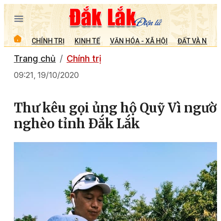
CHÍNH TRỊ
KINH TẾ
VĂN HÓA - XÃ HỘI
ĐẤT VÀ NGƯỜ
Trang chủ
Chính trị
09:21, 19/10/2020
Thư kêu gọi ủng hộ Quỹ Vì người
nghèo tỉnh Ðắk Lắk