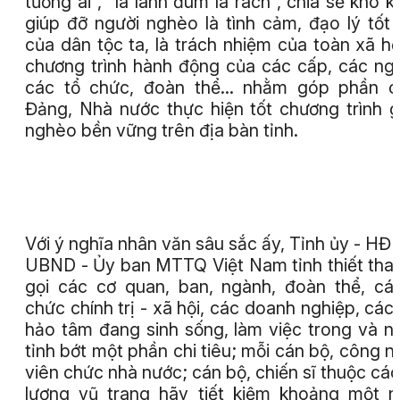
tương ái", "lá lành đùm lá rách", chia sẻ khó k
giúp đỡ người nghèo là tình cảm, đạo lý tốt
của dân tộc ta, là trách nhiệm của toàn xã hội
chương trình hành động của các cấp, các ng
các tổ chức, đoàn thể... nhằm góp phần 
Đảng, Nhà nước thực hiện tốt chương trình 
nghèo bền vững trên địa bàn tỉnh.
Với ý nghĩa nhân văn sâu sắc ấy, Tỉnh ủy - HĐ
UBND - Ủy ban MTTQ Việt Nam tỉnh thiết tha
gọi các cơ quan, ban, ngành, đoàn thể, cá
chức chính trị - xã hội, các doanh nghiệp, các
hảo tâm đang sinh sống, làm việc trong và n
tỉnh bớt một phần chi tiêu; mỗi cán bộ, công n
viên chức nhà nước; cán bộ, chiến sĩ thuộc các
lượng vũ trang hãy tiết kiệm khoảng một 