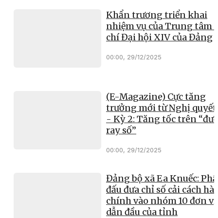
Khẩn trương triển khai
nhiệm vụ của Trung tâm 
chí Đại hội XIV của Đảng
00:00, 29/12/2025
(E-Magazine) Cực tăng
trưởng mới từ Nghị quyết
- Kỳ 2: Tăng tốc trên “đư
ray số”
00:00, 29/12/2025
Đảng bộ xã Ea Knuếc: Ph
đấu đưa chỉ số cải cách hà
chính vào nhóm 10 đơn vị
dẫn đầu của tỉnh