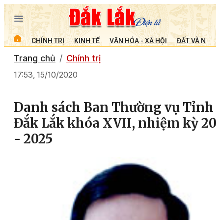
CHÍNH TRỊ
KINH TẾ
VĂN HÓA - XÃ HỘI
ĐẤT VÀ NGƯỜ
Trang chủ
Chính trị
17:53, 15/10/2020
Danh sách Ban Thường vụ Tỉnh 
Đắk Lắk khóa XVII, nhiệm kỳ 20
- 2025