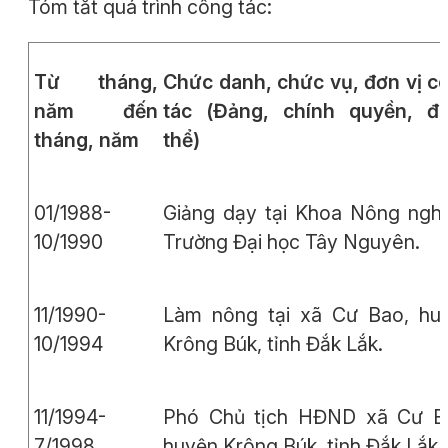
T
óm tắt quá trình công tác:
Từ tháng,
Chức danh, chức vụ, đơn vị c
năm đến
tác
(Đảng, chính quyền, đ
tháng, năm
thể)
01/1988-
Giảng dạy tại Khoa Nông nghi
10/1990
Trường Đại học Tây Nguyên.
11/1990-
Làm nông tại xã Cư Bao, hu
10/1994
Krông Búk, tỉnh Đắk Lắk.
11/1994-
Phó Chủ tịch HĐND xã Cư B
7/1998
huyện Krông Búk, tỉnh Đắk Lắk.