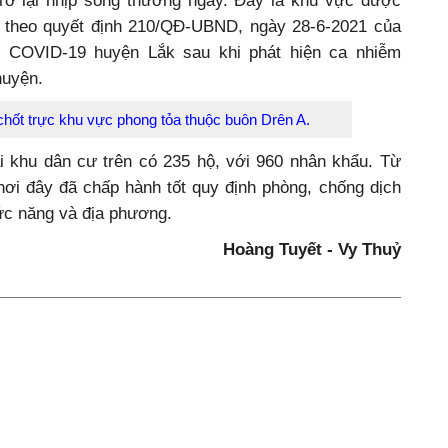
trở lại nhịp sống thường ngày. Đây là khu vực được
 tế theo quyết định 210/QĐ-UBND, ngày 28-6-2021 của
h COVID-19 huyện Lắk sau khi phát hiện ca nhiễm
 huyện.
chốt trực khu vực phong tỏa thuộc buôn Drên A.
ai khu dân cư trên có 235 hộ, với 960 nhân khẩu. Từ
nơi đây đã chấp hành tốt quy định phòng, chống dịch
c năng và địa phương.
Hoàng Tuyết - Vy Thuỷ