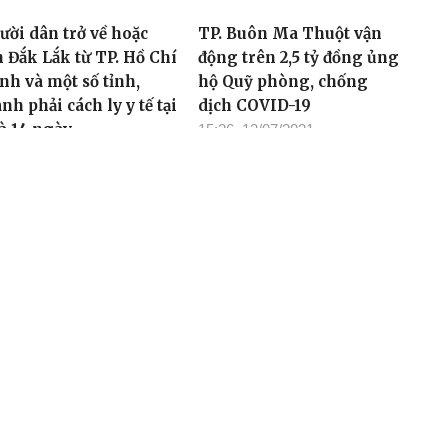
ười dân trở về hoặc
TP. Buôn Ma Thuột vận
n Đắk Lắk từ TP. Hồ Chí
động trên 2,5 tỷ đồng ủng
nh và một số tỉnh,
hộ Quỹ phòng, chống
nh phải cách ly y tế tại
dịch COVID-19
à 14 ngày
15:26, 13/07/2021
00, 13/07/2021
ng dân từ TP. Hồ Chí
Chung tay hỗ trợ tiêu thụ
nh trở về địa phương
nông sản: Khi doanh
i cách ly y tế tại nhà
nghiệp, người dân đồng
 ngày
lòng
26, 13/07/2021
08:17, 13/07/2021