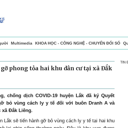
gười
Multimedia
KHOA HỌC - CÔNG NGHỆ - CHUYỂN ĐỔI SỐ
Qu
ọc báo in
Tòa soạn - Bạn đọc
Vấn Đề Bạn Đọc Quan Tâm
TIN
k gỡ phong tỏa hai khu dân cư tại xã Đắk
ng, chống dịch COVID-19 huyện Lắk đã ký Quyết
ỡ bỏ vùng cách ly y tế đối với buôn Dranh A và
 xã Đắk Liêng.
n Lắk sẽ tiến hành gỡ bỏ vùng cách ly y tế tại hai khu