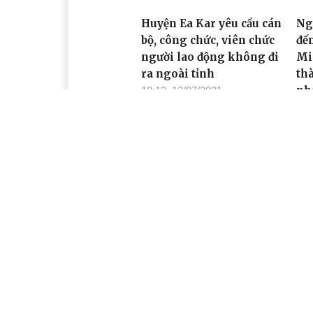
Huyện Ea Kar yêu cầu cán
Ng
bộ, công chức, viên chức
đế
người lao động không đi
Mi
ra ngoài tỉnh
thà
nh
18:13, 13/07/2021
18:
Phát động đợt cao điểm
Cô
tuyên truyền phòng,
Mi
chống dịch COVID-19
phả
14
10:31, 13/07/2021
10: