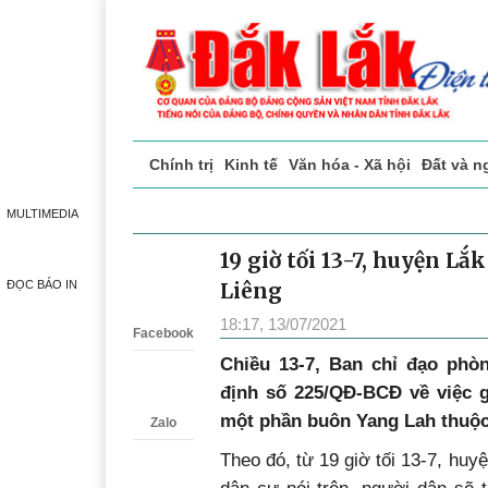
Chính trị
Kinh tế
Văn hóa - Xã hội
Đất và n
Doanh nghiệp giới thiệu
Phóng sự - Ký sự
Đ
MULTIMEDIA
19 giờ tối 13-7, huyện Lắ
Zalo
ĐỌC BÁO IN
Liêng
18:17, 13/07/2021
Facebook
Chiều 13-7, Ban chỉ đạo phò
định số 225/QĐ-BCĐ về việc g
một phần buôn Yang Lah thuộc
Zalo
Theo đó, từ 19 giờ tối 13-7, huyệ