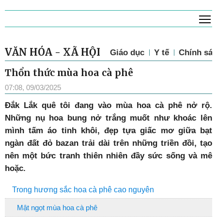
T
VĂN HÓA - XÃ HỘI
Giáo dục
Y tế
Chính sác
Thổn thức mùa hoa cà phê
07:08, 09/03/2025
Đ
ắk Lắk quê tôi đang vào mùa hoa cà phê nở rộ.
Những nụ hoa bung nở trắng muốt như khoác lên
mình tấm áo tinh khôi, đẹp tựa giấc mơ giữa bạt
ngàn đất đỏ bazan trải dài trên những triền đồi, tạo
nên một bức tranh thiên nhiên đầy sức sống và mê
hoặc.
Trong hương sắc hoa cà phê cao nguyên
Mật ngọt mùa hoa cà phê