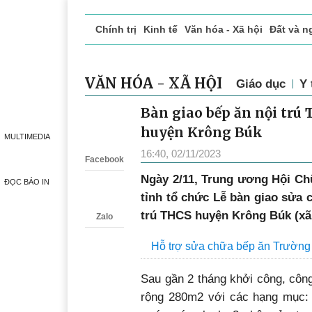
Chính trị
Kinh tế
Văn hóa - Xã hội
Đất và n
Doanh nghiệp giới thiệu
Phóng sự - Ký sự
Đ
VĂN HÓA - XÃ HỘI
Giáo dục
Y 
Bàn giao bếp ăn nội trú
Zalo
huyện Krông Búk
MULTIMEDIA
16:40, 02/11/2023
Facebook
Ngày 2/11, Trung ương Hội Ch
ĐỌC BÁO IN
tỉnh tổ chức Lễ bàn giao sửa 
trú THCS huyện Krông Búk (xã
Zalo
Hỗ trợ sửa chữa bếp ăn Trường
Sau gần 2 tháng khởi công, công
rộng 280m
2
với các hạng mục: c