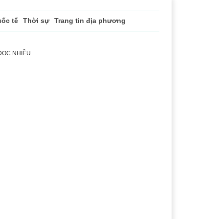
ốc tế
Thời sự
Trang tin địa phương
 ĐỌC NHIỀU
ể thao
Văn hóa