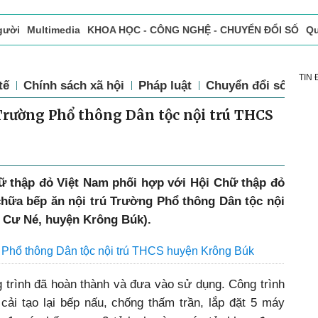
gười
Multimedia
KHOA HỌC - CÔNG NGHỆ - CHUYỂN ĐỔI SỐ
Qu
ọc báo in
Tòa soạn - Bạn đọc
Vấn Đề Bạn Đọc Quan Tâm
TIN
tế
Chính sách xã hội
Pháp luật
Chuyển đổi số
Th
 Trường Phổ thông Dân tộc nội trú THCS
ữ thập đỏ Việt Nam phối hợp với Hội Chữ thập đỏ
chữa bếp ăn nội trú Trường Phổ thông Dân tộc nội
 Cư Né, huyện Krông Búk)
.
 Phổ thông Dân tộc nội trú THCS huyện Krông Búk
 trình đã hoàn thành và đưa vào sử dụng. Công trình
ải tạo lại bếp nấu, chống thấm trần, lắp đặt 5 máy