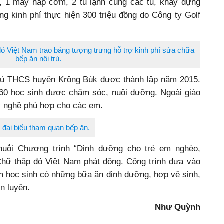
, 1 máy hấp cơm, 2 tủ lạnh cùng các tủ, khay đựng
ổng kinh phí thực hiện 300 triệu đồng do
Công ty Golf
ỏ Việt Nam trao bảng tượng trưng hỗ trợ kinh phí sửa chữa
bếp ăn nội trú.
trú THCS huyện Krông Búk được thành lập năm 2015.
160 học sinh được chăm sóc, nuôi dưỡng. Ngoài giáo
y nghề phù hợp cho các em.
 đại biểu tham quan bếp ăn.
huỗi Chương trình “Dinh dưỡng cho trẻ em nghèo,
Chữ thập đỏ Việt Nam phát động. Công trình đưa vào
em học sinh có những bữa ăn dinh dưỡng, hợp vệ sinh,
n luyện.
Như Quỳnh