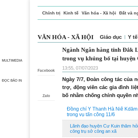
Chính trị
Kinh tế
Văn hóa - Xã hội
Đất và n
Doanh nghiệp giới thiệu
Phóng sự - Ký sự
Đ
VĂN HÓA - XÃ HỘI
Giáo dục
Y tế
Ngành Ngân hàng tỉnh Đắk Lắk
Zalo
trong vụ khủng bố tại huyện
MULTIMEDIA
13:55, 07/07/2023
Facebook
Ngày 7/7, Đoàn công tác của 
ĐỌC BÁO IN
trợ, động viên các gia đình li
bố nhằm chống chính quyền nh
Zalo
Đồng chí Y Thanh Hà Niê Kdăm th
trong vụ tấn công 11/6
Lãnh đạo huyện Cư Kuin thăm hỏi,
công trụ sở công an xã