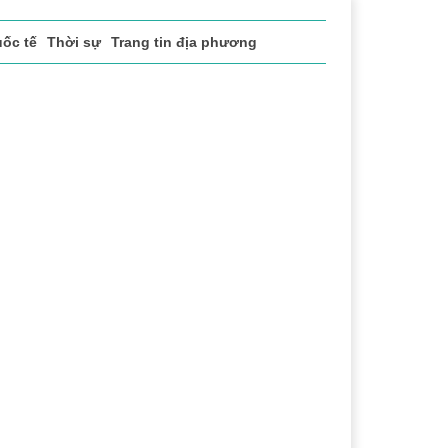
ốc tế
Thời sự
Trang tin địa phương
thao
Văn hóa