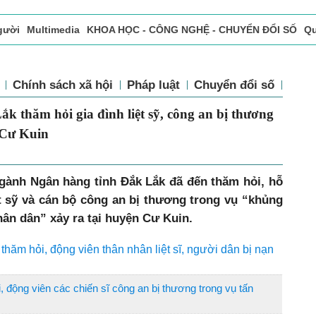
gười
Multimedia
KHOA HỌC - CÔNG NGHỆ - CHUYỂN ĐỔI SỐ
Qu
ọc báo in
Tòa soạn - Bạn đọc
Vấn Đề Bạn Đọc Quan Tâm
Chính sách xã hội
Pháp luật
Chuyển đổi số
Thể 
 thăm hỏi gia đình liệt sỹ, công an bị thương
 Cư Kuin
ngành Ngân hàng tỉnh Đắk Lắk đã đến thăm hỏi, hỗ
ệt sỹ và cán bộ công an bị thương trong vụ “khủng
ân dân” xảy ra tại huyện Cư Kuin.
ăm hỏi, động viên thân nhân liệt sĩ, người dân bị nạn
 động viên các chiến sĩ công an bị thương trong vụ tấn