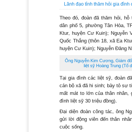
Lãnh đạo tỉnh thăm hỏi gia đình
Theo đó, đoàn đã thăm hỏi, hỗ t
dân phố 5, phường Tân Hòa, TP
Ktur, huyện Cư Kuin); Nguyễn V
Quốc Thắng (thôn 18, xã Ea Ktu
huyện Cư Kuin); Nguyễn Đăng Nh
Ông Nguyễn Kim Cương, Giám đốc 
liệt sỹ Hoàng Trung (Tổ
Tại gia đình các liệt sỹ, đoàn
cán bộ xã đã hi sinh; bày tỏ sự
mất mát to lớn của thân nhân, g
đình liệt sỹ 30 triệu đồng).
Đại diện đoàn công tác, ông 
gửi lời động viên đến thân nhâ
cuộc sống.