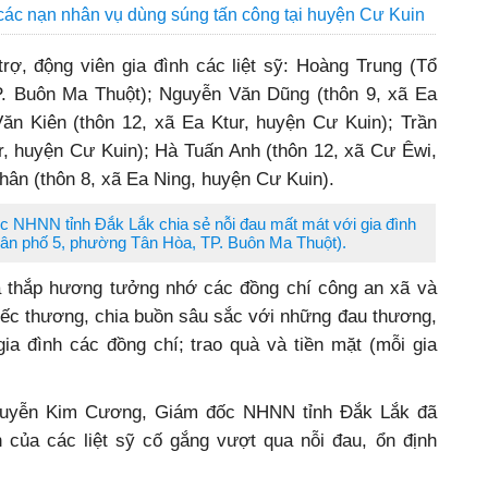
 các nạn nhân vụ dùng súng tấn công tại huyện Cư Kuin
rợ, động viên gia đình các liệt sỹ: Hoàng Trung (Tổ
. Buôn Ma Thuột); Nguyễn Văn Dũng (thôn 9, xã Ea
ăn Kiên (thôn 12, xã Ea Ktur, huyện Cư Kuin); Trần
r, huyện Cư Kuin); Hà Tuấn Anh (thôn 12, xã Cư Êwi,
ân (thôn 8, xã Ea Ning, huyện Cư Kuin).
NHNN tỉnh Đắk Lắk chia sẻ nỗi đau mất mát với gia đình
 dân phố 5, phường Tân Hòa, TP. Buôn Ma Thuột).
 đã thắp hương tưởng nhớ các đồng chí công an xã và
 tiếc thương, chia buồn sâu sắc với những đau thương,
ia đình các đồng chí; trao quà và tiền mặt (mỗi gia
Nguyễn Kim Cương, Giám đốc NHNN tỉnh Đắk Lắk đã
n của các liệt sỹ cố gắng vượt qua nỗi đau, ổn định