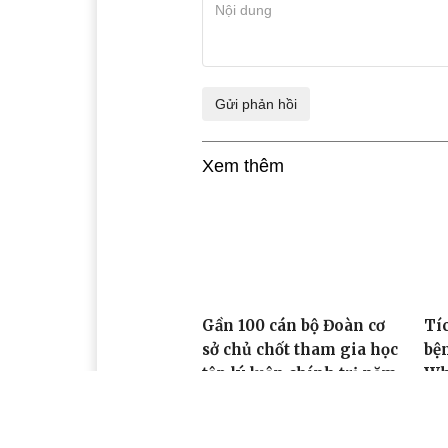
Xem thêm
Gần 100 cán bộ Đoàn cơ
Tíc
sở chủ chốt tham gia học
bệ
tập lý luận chính trị năm
Wh
2023
07:
07:54, 21/04/2023