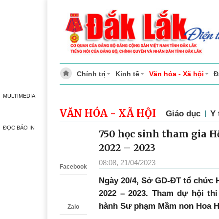
Chính trị
Kinh tế
Văn hóa - Xã hội
Đ
MULTIMEDIA
VĂN HÓA - XÃ HỘI
Giáo dục
Y 
ĐỌC BÁO IN
750 học sinh tham gia H
Zalo
2022 – 2023
08:08, 21/04/2023
Facebook
Ngày 20/4, Sở GD-ĐT tổ chức 
2022 – 2023. Tham dự hội th
hành Sư phạm Mầm non Hoa Hồ
Zalo