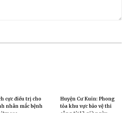
h cực điều trị cho
Huyện Cư Kuin: Phong
nh nhân mắc bệnh
tỏa khu vực bảo vệ thi
itmore
công từ 13 giờ ngày
20/4/2023
53, 21/04/2023
07:51, 21/04/2023