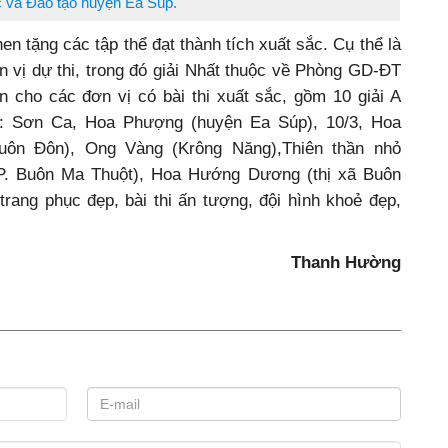
 và Đào tạo huyện Ea Súp.
en tặng các tập thể đạt thành tích xuất sắc. Cụ thể là
ơn vị dự thi, trong đó giải Nhất thuộc về Phòng GD-ĐT
n cho các đơn vị có bài thi xuất sắc, gồm 10 giải A
: Sơn Ca, Hoa Phượng (huyện Ea Súp), 10/3, Hoa
uôn Đôn), Ong Vàng (Krông Năng),Thiên thần nhỏ
TP. Buôn Ma Thuột), Hoa Hướng Dương (thị xã Buôn
i trang phục đẹp, bài thi ấn tượng, đội hình khoẻ đẹp,
.
Thanh Hường