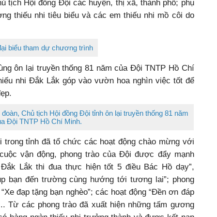
 3 năm hưởng ứng Cuộc vận động “Thiếu nhi Việt Nam thi
ạy”
ện Ban Thường vụ Tỉnh đoàn, Bí thư các huyện, thị
ủ tịch Hội đồng Đội các huyện, thị xã, thành phố; phụ
ơng thiếu nhi tiêu biểu và các em thiếu nhi mồ côi do
ại biểu tham dự chương trình
cùng ôn lại truyền thống 81 năm của Đội TNTP Hồ Chí
hiếu nhi Đắk Lắk góp vào vườn hoa nghìn việc tốt để
ẹp.
đoàn, Chủ tịch Hội đồng Đội tỉnh ôn lại truyền thống 81 năm
ủa Đội TNTP Hồ Chí Minh.
 trong tỉnh đã tổ chức các hoạt động chào mừng với
 cuộc vận động, phong trào của Đội được đẩy mạnh