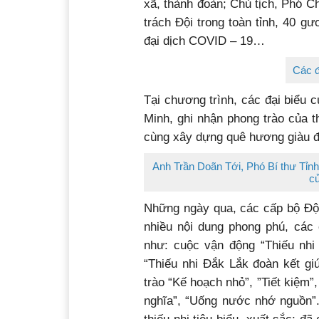
Những kết quả đáng ghi nhận sau
đua thực hiện tốt 5 điều Bác Hồ d
Tham dự chương trình có đại di
xã, thành đoàn; Chủ tịch, Phó Ch
trách Đội trong toàn tỉnh, 40 gư
đại dịch COVID – 19…
Các đ
Tại chương trình, các đại biểu 
Minh, ghi nhận phong trào của t
cùng xây dựng quê hương giàu đ
Anh Trần Doãn Tới, Phó Bí thư Tỉnh 
c
Những ngày qua, các cấp bộ Đội
nhiều nội dung phong phú, các