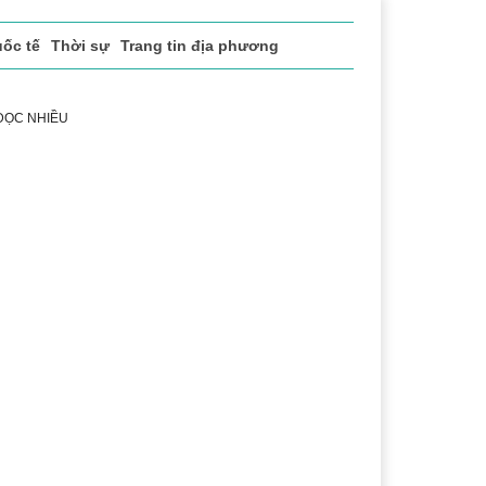
ốc tế
Thời sự
Trang tin địa phương
 ĐỌC NHIỀU
ể thao
Văn hóa