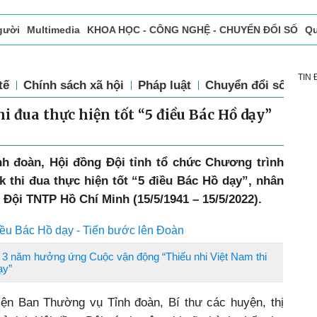
gười
Multimedia
KHOA HỌC - CÔNG NGHỆ - CHUYỂN ĐỔI SỐ
Qu
ọc báo in
Tòa soạn - Bạn đọc
Vấn Đề Bạn Đọc Quan Tâm
TIN
tế
Chính sách xã hội
Pháp luật
Chuyển đổi số
Th
i đua thực hiện tốt “5 điều Bác Hồ dạy”
h đoàn, Hội đồng Đội tỉnh tổ chức Chương trình
 thi đua thực hiện tốt “5 điều Bác Hồ dạy”, nhân
 Đội TNTP Hồ Chí Minh (15/5/1941 – 15/5/2022).
iều Bác Hồ dạy - Tiến bước lên Đoàn