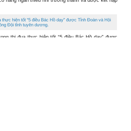
Đắk Lắk thi đua thực hiện tốt 5 điều Bác Hồ dạy”,
úp bạn đến trường cùng hướng tới tương lai”; phong
”, “Xe đạp tặng bạn nghèo”; các hoạt động “Đền ơn đáp
.. Từ các phong trào đã xuất hiện những tấm gương
ã có hàng ngàn thiếu nhi trưởng thành và được kết nạp
đua thực hiện tốt “5 điều Bác Hồ dạy” được Tỉnh Đoàn và Hội
ồng Đội tỉnh tuyên dương.
 trong thi đua thực hiện tốt “5 điều Bác Hồ dạy” được
 tuyên dương. Cùng với đó, 2 đội viên, gồm em Trần
 đội Trường Tiểu học Kim Đồng, thị xã Buôn Hồ ) và
n đội Trường Tiểu học Bùi Thị Xuân, huyện Buôn Đôn)
ỉnh, được nhận giải thưởng Kim Đồng, giải thưởng cao
iên xuất sắc do Trung ương Đoàn trao tặng.
 do đại dịch COVID -19 nhận quà và học bổng.