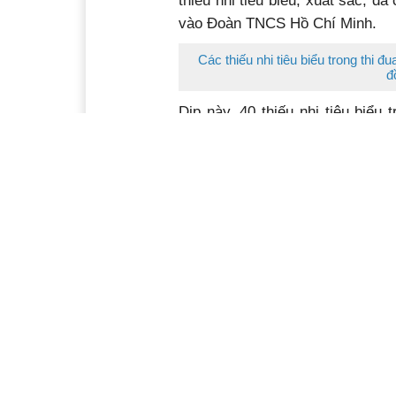
như: cuộc vận động “Thiếu nhi 
“Thiếu nhi Đắk Lắk đoàn kết gi
trào “Kế hoạch nhỏ”, ”Tiết kiệm
nghĩa”, “Uống nước nhớ nguồn”.
thiếu nhi tiêu biểu, xuất sắc; đ
vào Đoàn TNCS Hồ Chí Minh.
Các thiếu nhi tiêu biểu trong thi 
đ
Dịp này, 40 thiếu nhi tiêu biểu
Tỉnh Đoàn và Hội đồng Đội tỉnh
Phương Linh (Chi đội 5A2, Liên
em Ngân Như Ý (Chi đội 5B, Liê
là 2 chỉ huy Đội xuất sắc của t
quý nhất dành cho các bạn Đội v
Các thiếu nhi mồ côi