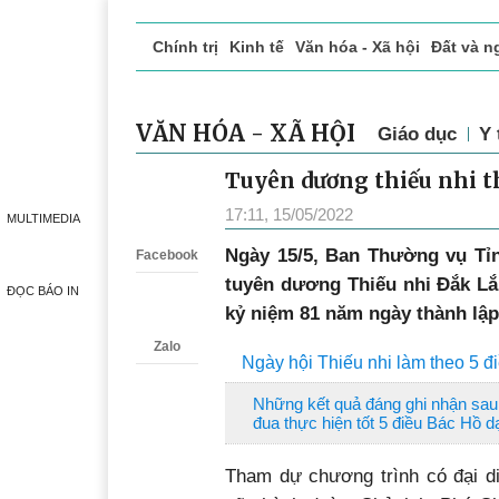
Chính trị
Kinh tế
Văn hóa - Xã hội
Đất và n
Doanh nghiệp giới thiệu
Phóng sự - Ký sự
Đ
MULTIMEDIA
VĂN HÓA - XÃ HỘI
Giáo dục
Y 
ĐỌC BÁO IN
Tuyên dương thiếu nhi th
Zalo
17:11, 15/05/2022
Ngày 15/5, Ban Thường vụ Tỉn
Facebook
tuyên dương Thiếu nhi Đắk Lắk
kỷ niệm 81 năm ngày thành lập
Zalo
Ngày hội Thiếu nhi làm theo 5 đ