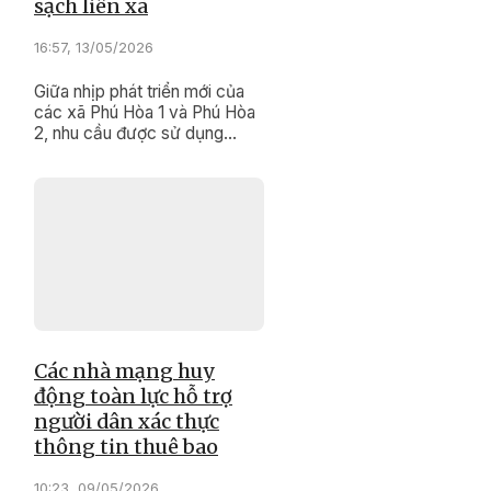
sạch liên xã
16:57, 13/05/2026
Giữa nhịp phát triển mới của
các xã Phú Hòa 1 và Phú Hòa
2, nhu cầu được sử dụng
nguồn nước sạch, an toàn
đang trở thành mong mỏi của
hàng chục nghìn người dân.
Việc triển khai Dự án Công
trình cấp nước sạch liên xã
với tổng vốn đầu tư hơn 249
tỷ đồng không chỉ góp phần
hoàn thiện hạ tầng dân sinh,
nâng cao chất lượng cuộc
sống, mà còn mở ra nền tảng
quan trọng cho phát triển đô
Các nhà mạng huy
thị, thu hút đầu tư và bảo đảm
động toàn lực hỗ trợ
an sinh bền vững trên địa bàn.
người dân xác thực
thông tin thuê bao
10:23, 09/05/2026