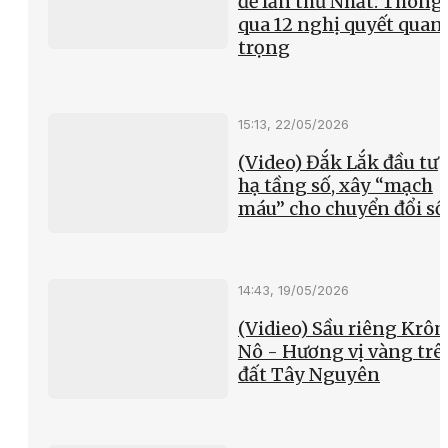
đề lần thứ Nhất: Thông
qua 12 nghị quyết quan
trọng
15:13, 22/05/2026
(Video) Đắk Lắk đầu tư
hạ tầng số, xây “mạch
máu” cho chuyển đổi số
14:43, 19/05/2026
(Vidieo) Sầu riêng Krô
Nô - Hương vị vàng trê
đất Tây Nguyên