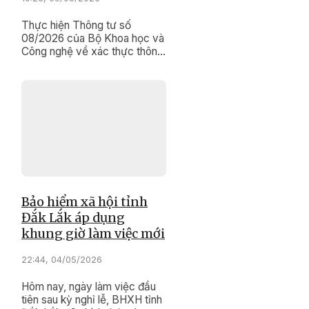
Thực hiện Thông tư số
08/2026 của Bộ Khoa học và
Công nghệ về xác thực thông
tin đăng ký, sử dụng số thuê
bao di dộng, những ngày này,
các nhà mạng viễn thông trên
địa bàn tỉnh Đắk Lắk đang
bước vào đợt cao điểm “làm
sạch” dữ liệu, bảo vệ quyền
lợi và sự an toàn cho người sử
dụng điện thoại.
Bảo hiểm xã hội tỉnh
Đắk Lắk áp dụng
khung giờ làm việc mới
22:44, 04/05/2026
Hôm nay, ngày làm việc đầu
tiên sau kỳ nghỉ lễ, BHXH tỉnh