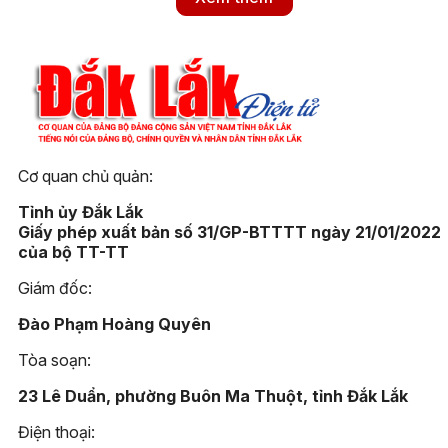
động phòng cháy, chữa cháy
rừng. Công tác này được triển
khai quyết liệt từ các chủ
rừng, địa phương và lực lượng
chức năng theo phương châm
“phòng là chính".
Cơ quan chủ quản:
Tỉnh ủy Đắk Lắk
Giấy phép xuất bản số 31/GP-BTTTT ngày 21/01/2022
của bộ TT-TT
Giám đốc:
Đào Phạm Hoàng Quyên
Tòa soạn:
23 Lê Duẩn, phường Buôn Ma Thuột, tỉnh Đắk Lắk
Điện thoại: