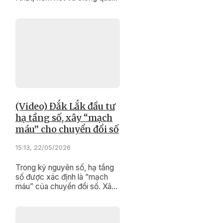
nhiều nghị quyết quan trọng
liên quan đến điều chỉnh quy
hoạch, phân bổ nguồn lực đầu
tư và phát triển kinh tế - xã
hội.
(Video) Đắk Lắk đầu tư
hạ tầng số, xây “mạch
máu” cho chuyển đổi số
15:13, 22/05/2026
Trong kỷ nguyên số, hạ tầng
số được xác định là “mạch
máu” của chuyển đổi số. Xây
dựng hạ tầng số đồng bộ đã
trở thành một trong những
nhiệm vụ trọng tâm và ưu tiên