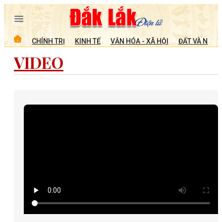
CHÍNH TRỊ
KINH TẾ
VĂN HÓA - XÃ HỘI
ĐẤT VÀ NGƯỜ
VIDEO