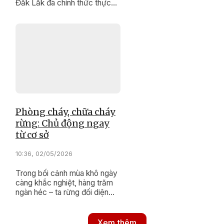
Đắk Lắk đã chính thức thực
hiện thời gian làm việc hành
chính mới.
Phòng cháy, chữa cháy
rừng: Chủ động ngay
từ cơ sở
10:36, 02/05/2026
Trong bối cảnh mùa khô ngày
càng khắc nghiệt, hàng trăm
ngàn héc – ta rừng đối diện
nguy cơ cháy cao, tỉnh Đắk
Lắk đang triển khai đồng bộ
nhiều giải pháp nhằm chủ
Xem thêm