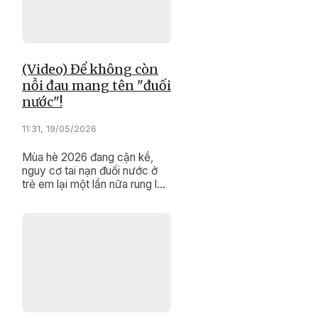
(Video) Để không còn
nỗi đau mang tên "đuối
nước"!
11:31, 19/05/2026
Mùa hè 2026 đang cận kề,
nguy cơ tai nạn đuối nước ở
trẻ em lại một lần nữa rung lên
hồi chuông cảnh báo. Trước
thực tế này, sự vào cuộc của
các cấp, các ngành và toàn
xã hội không thể chậm trễ.