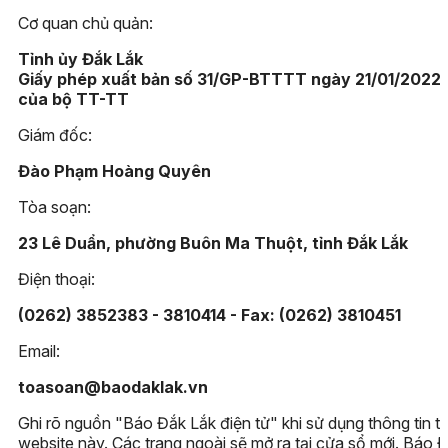
Cơ quan chủ quản:
Tỉnh ủy Đắk Lắk
Giấy phép xuất bản số 31/GP-BTTTT ngày 21/01/2022
của bộ TT-TT
Giám đốc:
Đào Phạm Hoàng Quyên
Tòa soạn:
23 Lê Duẩn, phường Buôn Ma Thuột, tỉnh Đắk Lắk
Điện thoại:
(0262) 3852383 - 3810414 - Fax: (0262) 3810451
Email:
toasoan@baodaklak.vn
Ghi rõ nguồn "Báo Đắk Lắk điện tử" khi sử dụng thông tin t
website này. Các trang ngoài sẽ mở ra tại cửa sổ mới. Báo 