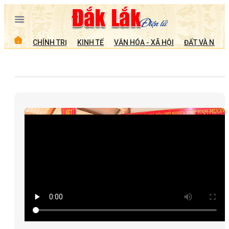
CHÍNH TRỊ
KINH TẾ
VĂN HÓA - XÃ HỘI
ĐẤT VÀ NGƯỜ