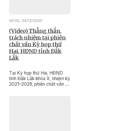
00:00, 24/12/2025
(Video) Thẳng thắn,
trách nhiệm tại phiên
chất vấn Kỳ họp thứ
Hai, HĐND tỉnh Đắk
Lắk
Tại Kỳ họp thứ Hai, HĐND
tỉnh Đắk Lắk khóa X, nhiệm kỳ
2021–2026, phiên chất vấn và
trả lời chất vấn diễn ra trong
không khí dân chủ, thẳng thắn,
trách nhiệm. Nhiều vấn đề
quan trọng liên quan đến phát
triển khoa học – công nghệ,
chuyển đổi số, cải cách hành
chính và bảo tồn, phát huy giá
trị di tích lịch sử, di sản văn