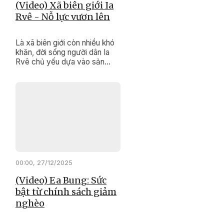
(Video) Xã biên giới Ia
Rvê - Nỗ lực vươn lên
Là xã biên giới còn nhiều khó
khăn, đời sống người dân Ia
Rvê chủ yếu dựa vào sản
xuất nông nghiệp, hạ tầng
chưa đồng bộ. Tuy nhiên, với
sự quan tâm đầu tư của Đảng,
Nhà nước cùng nỗ lực của
chính quyền và Nhân dân địa
phương, diện mạo xã biên giới
này đang từng bước đổi thay
rõ nét.
00:00, 27/12/2025
(Video) Ea Bung: Sức
bật từ chính sách giảm
nghèo