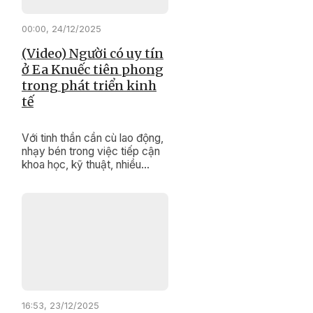
hóa sau hợp nhất tỉnh được
các đại biểu quan tâm, đặt
00:00, 24/12/2025
câu hỏi chất vấn.
(Video) Người có uy tín
ở Ea Knuếc tiên phong
trong phát triển kinh
tế
Với tinh thần cần cù lao động,
nhạy bén trong việc tiếp cận
khoa học, kỹ thuật, nhiều
người có uy tín ở xã Ea Knuếc
đã trở thành tấm gương tiêu
biểu trong phát triển kinh tế gia
đình; tích cực tuyên truyền,
vận động người dân vùng
đồng bào dân tộc thiểu số thi
đua lao động sản xuất để
nâng cao đời sống.
16:53, 23/12/2025