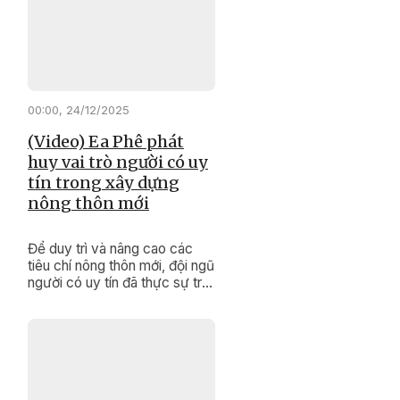
nội dung quan trọng, tạo cơ sở
pháp lý cho việc thực hiện
các mục tiêu phát triển kinh tế
- xã hội, đảm bảo quốc phòng
- an ninh của tỉnh trong năm
2026 và những năm tiếp theo.
00:00, 24/12/2025
(Video) Ea Phê phát
huy vai trò người có uy
tín trong xây dựng
nông thôn mới
Để duy trì và nâng cao các
tiêu chí nông thôn mới, đội ngũ
người có uy tín đã thực sự trở
thành những “cánh tay nối dài”
đắc lực của cấp ủy, chính
quyền, khơi dậy sức dân,
nâng cao đồng thuận xã hội
để thay đổi diện mạo buôn
làng.