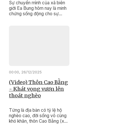
Sự chuyển mình của xã biên
giới Ea Bung hôm nay là minh
chứng sống động cho sự
đúng đắn, kịp thời của các
chính sách dân tộc, Chương
trình mục tiêu quốc gia giảm
nghèo bền vững.
00:00, 26/12/2025
(Video) Thôn Cao Bằng
- Khát vọng vươn lên
thoát nghèo
Từng là địa bàn có tỷ lệ hộ
nghèo cao, đời sống vô cùng
khó khăn, thôn Cao Bằng (xã
Krông Pắc ) hôm nay đang