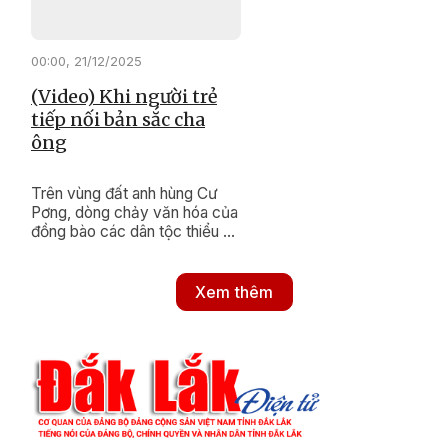
00:00, 21/12/2025
(Video) Khi người trẻ
tiếp nối bản sắc cha
ông
Trên vùng đất anh hùng Cư
Pơng, dòng chảy văn hóa của
đồng bào các dân tộc thiểu số
vẫn luôn được nuôi dưỡng bền
bỉ. Bằng những hành động
thiết thực, xã Cư Pơng đang
Xem thêm
nỗ lực khơi dậy và gìn giữ
những nét đẹp di sản, để ngọn
lửa truyền thống mãi tiếp nối
trong lòng thế hệ trẻ hôm nay.