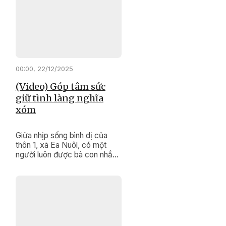
của mình, họ vừa là “cầu nối”
đưa chính sách đến gần dân,
vừa là biểu tượng sống động
trong công tác bảo tồn và
phát huy các giá trị văn hóa
truyền thống đặc sắc của
cộng đồng.
00:00, 22/12/2025
(Video) Góp tâm sức
giữ tình làng nghĩa
xóm
Giữa nhịp sống bình dị của
thôn 1, xã Ea Nuôl, có một
người luôn được bà con nhắc
đến bằng sự tin cậy và kính
trọng. Đó là ông Lưu Thanh
Giáp, người uy tín của thôn,
người đã hơn hai thập kỷ lặng
lẽ giữ bình yên cho thôn xóm.