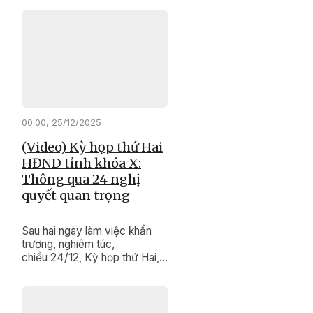
"thay da đổi thịt" từng ngày. ​​​​​​​
00:00, 25/12/2025
(Video) Kỳ họp thứ Hai
HĐND tỉnh khóa X:
Thông qua 24 nghị
quyết quan trọng
Sau hai ngày làm việc khẩn
trương, nghiêm túc,
chiều 24/12, Kỳ họp thứ Hai,
HĐND tỉnh khóa X, nhiệm kỳ
2021 - 2026 đã hoàn thành
chương trình làm việc. Kỳ họp
đã xem xét, quyết nghị nhiều