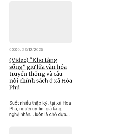
góp sức giữ gìn đoàn kết, thúc
đẩy phát triển kinh tế, bảo tồn
văn hóa truyền thống, xây
dựng cuộc sống bình yên, no
ấm cho buôn làng.
00:00, 23/12/2025
(Video) “Kho tàng
sống” giữ lửa văn hóa
truyền thống và cầu
nối chính sách ở xã Hòa
Phú
Suốt nhiều thập kỷ, tại xã Hòa
Phú, người uy tín, già làng,
nghệ nhân… luôn là chỗ dựa
tinh thần, là “kho tàng di sản
sống” vô giá của buôn làng.
Bằng uy tín và kinh nghiệm