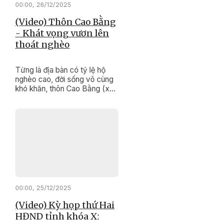
00:00, 26/12/2025
(Video) Thôn Cao Bằng
- Khát vọng vươn lên
thoát nghèo
Từng là địa bàn có tỷ lệ hộ
nghèo cao, đời sống vô cùng
khó khăn, thôn Cao Bằng (xã
Krông Pắc ) hôm nay đang
"thay da đổi thịt" từng ngày. ​​​​​​​
00:00, 25/12/2025
(Video) Kỳ họp thứ Hai
HĐND tỉnh khóa X: