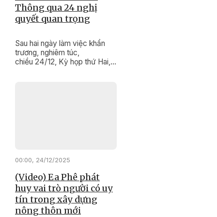
Thông qua 24 nghị
quyết quan trọng
Sau hai ngày làm việc khẩn
trương, nghiêm túc,
chiều 24/12, Kỳ họp thứ Hai,
HĐND tỉnh khóa X, nhiệm kỳ
2021 - 2026 đã hoàn thành
chương trình làm việc. Kỳ họp
đã xem xét, quyết nghị nhiều
nội dung quan trọng, tạo cơ sở
pháp lý cho việc thực hiện
các mục tiêu phát triển kinh tế
- xã hội, đảm bảo quốc phòng
- an ninh của tỉnh trong năm
2026 và những năm tiếp theo.
00:00, 24/12/2025
(Video) Ea Phê phát
huy vai trò người có uy
tín trong xây dựng
nông thôn mới