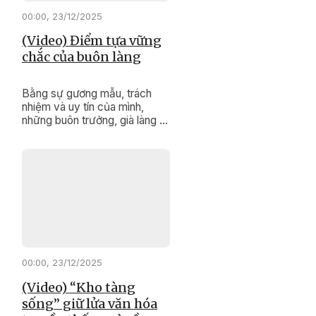
00:00, 23/12/2025
(Video) Điểm tựa vững
chắc của buôn làng
Bằng sự gương mẫu, trách
nhiệm và uy tín của mình,
những buôn trưởng, già làng ở
xã Cư Pơng đang lặng thầm
góp sức giữ gìn đoàn kết, thúc
đẩy phát triển kinh tế, bảo tồn
văn hóa truyền thống, xây
dựng cuộc sống bình yên, no
ấm cho buôn làng.
00:00, 23/12/2025
(Video) “Kho tàng
sống” giữ lửa văn hóa