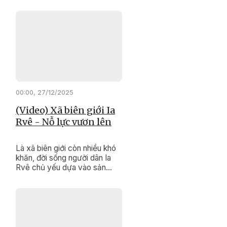
00:00, 27/12/2025
(Video) Xã biên giới Ia
Rvê - Nỗ lực vươn lên
Là xã biên giới còn nhiều khó
khăn, đời sống người dân Ia
Rvê chủ yếu dựa vào sản
xuất nông nghiệp, hạ tầng
chưa đồng bộ. Tuy nhiên, với
sự quan tâm đầu tư của Đảng,
Nhà nước cùng nỗ lực của
chính quyền và Nhân dân địa
phương, diện mạo xã biên giới