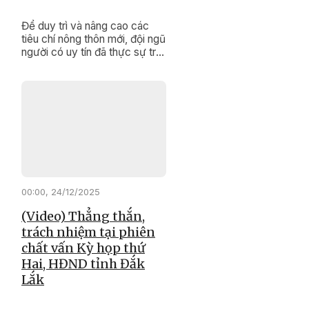
Để duy trì và nâng cao các
tiêu chí nông thôn mới, đội ngũ
người có uy tín đã thực sự trở
thành những “cánh tay nối dài”
đắc lực của cấp ủy, chính
quyền, khơi dậy sức dân,
nâng cao đồng thuận xã hội
để thay đổi diện mạo buôn
làng.
00:00, 24/12/2025
(Video) Thẳng thắn,
trách nhiệm tại phiên
chất vấn Kỳ họp thứ
Hai, HĐND tỉnh Đắk
Lắk