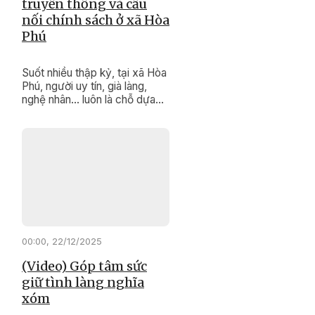
truyền thống và cầu
nối chính sách ở xã Hòa
Phú
Suốt nhiều thập kỷ, tại xã Hòa
Phú, người uy tín, già làng,
nghệ nhân… luôn là chỗ dựa
tinh thần, là “kho tàng di sản
sống” vô giá của buôn làng.
Bằng uy tín và kinh nghiệm
của mình, họ vừa là “cầu nối”
đưa chính sách đến gần dân,
vừa là biểu tượng sống động
trong công tác bảo tồn và
phát huy các giá trị văn hóa
truyền thống đặc sắc của
cộng đồng.
00:00, 22/12/2025
(Video) Góp tâm sức
giữ tình làng nghĩa
xóm