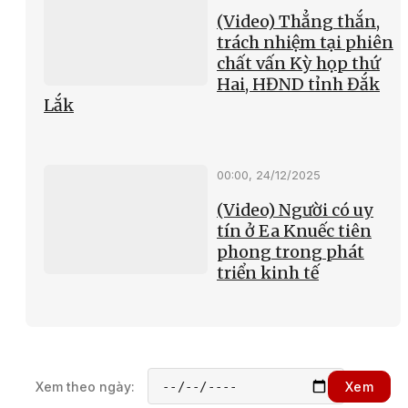
(Video) Thẳng thắn,
trách nhiệm tại phiên
chất vấn Kỳ họp thứ
Hai, HĐND tỉnh Đắk
Lắk
00:00, 24/12/2025
(Video) Người có uy
tín ở Ea Knuếc tiên
phong trong phát
triển kinh tế
Xem theo ngày:
Xem