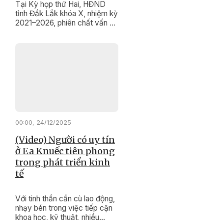
Tại Kỳ họp thứ Hai, HĐND
tỉnh Đắk Lắk khóa X, nhiệm kỳ
2021–2026, phiên chất vấn và
trả lời chất vấn diễn ra trong
không khí dân chủ, thẳng thắn,
trách nhiệm. Nhiều vấn đề
quan trọng liên quan đến phát
triển khoa học – công nghệ,
chuyển đổi số, cải cách hành
chính và bảo tồn, phát huy giá
trị di tích lịch sử, di sản văn
hóa sau hợp nhất tỉnh được
các đại biểu quan tâm, đặt
00:00, 24/12/2025
câu hỏi chất vấn.
(Video) Người có uy tín
ở Ea Knuếc tiên phong
trong phát triển kinh
tế
Với tinh thần cần cù lao động,
nhạy bén trong việc tiếp cận
khoa học, kỹ thuật, nhiều