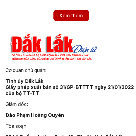
vẫn luôn được nuôi dưỡng bền
bỉ. Bằng những hành động
thiết thực, xã Cư Pơng đang
Xem thêm
nỗ lực khơi dậy và gìn giữ
những nét đẹp di sản, để ngọn
lửa truyền thống mãi tiếp nối
trong lòng thế hệ trẻ hôm nay.
Cơ quan chủ quản:
Tỉnh ủy Đắk Lắk
Giấy phép xuất bản số 31/GP-BTTTT ngày 21/01/2022
của bộ TT-TT
Giám đốc:
Đào Phạm Hoàng Quyên
Tòa soạn: