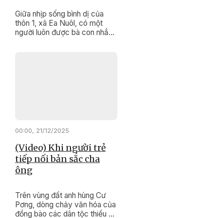
Giữa nhịp sống bình dị của
thôn 1, xã Ea Nuôl, có một
người luôn được bà con nhắc
đến bằng sự tin cậy và kính
trọng. Đó là ông Lưu Thanh
Giáp, người uy tín của thôn,
người đã hơn hai thập kỷ lặng
lẽ giữ bình yên cho thôn xóm.
00:00, 21/12/2025
(Video) Khi người trẻ
tiếp nối bản sắc cha
ông
Trên vùng đất anh hùng Cư
Pơng, dòng chảy văn hóa của
đồng bào các dân tộc thiểu số