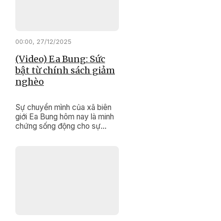
này đang từng bước đổi thay
rõ nét.
00:00, 27/12/2025
(Video) Ea Bung: Sức
bật từ chính sách giảm
nghèo
Sự chuyển mình của xã biên
giới Ea Bung hôm nay là minh
chứng sống động cho sự
đúng đắn, kịp thời của các
chính sách dân tộc, Chương
trình mục tiêu quốc gia giảm
nghèo bền vững.