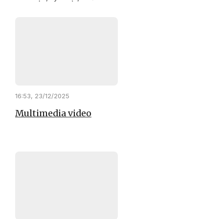
người có uy tín ở xã Ea Knuếc
đã trở thành tấm gương tiêu
biểu trong phát triển kinh tế gia
đình; tích cực tuyên truyền,
vận động người dân vùng
đồng bào dân tộc thiểu số thi
đua lao động sản xuất để
nâng cao đời sống.
16:53, 23/12/2025
Multimedia video