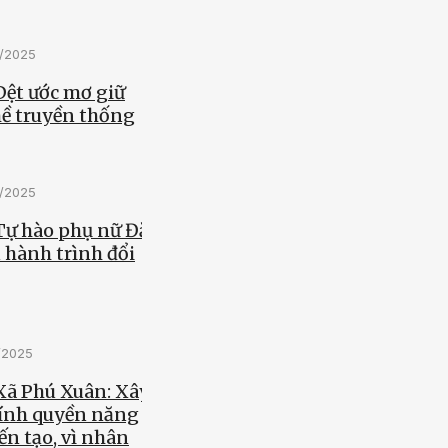
0/2025
Dệt ước mơ giữ
ề truyền thống
0/2025
 Tự hào phụ nữ Đắk
 hành trình đổi
0/2025
Xã Phú Xuân: Xây
ính quyền năng
ến tạo, vì nhân