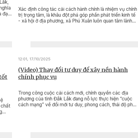
Lắk,
nghĩa
Xác định công tác cải cách hành chính là nhiệm vụ chính
a đại
trị trọng tâm, là khâu đột phá góp phần phát triển kinh tế
ắc
- xã hội ở địa phương, xã Phú Xuân luôn quan tâm lãnh
h
đạo, tổ chức thực hiện.
12:01, 17/10/2025
(Video) Thay đổi tư duy để xây nền hành
tốt
chính phục vụ
Trong công cuộc cải cách mới, chính quyền các địa
phương của tỉnh Đắk Lắk đang nỗ lực thực hiện “cuộc
hệ
cách mạng” về đổi mới tư duy, phong cách, thái độ phụ
 chất
vụ, hướng đến sự hài lòng của người dân.
g
 kinh
nhiệm