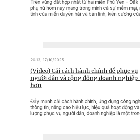
Trên vùng đất hợp nhất từ hai miền Phú Yên – Đắk 
phụ nữ hôm nay mang trong mình cả sự mềm mại, 
tình của miền duyên hải và bản lĩnh, kiên cường củ
ngàn Tây Nguyên. Sự hòa quyện ấy tạo nên bản s
riêng – vừa truyền thống, vừa hiện đại; vừa giàu tìn
người, vừa tràn đầy khát vọng đổi mới.
20:13, 17/10/2025
(Video) Cải cách hành chính để phục vụ
người dân và cộng đồng doanh nghiệp 
hơn
Đẩy mạnh cải cách hành chính, ứng dụng công ng
thông tin, nâng cao hiệu lực, hiệu quả hoạt động và
lượng phục vụ người dân, doanh nghiệp là một tron
những nhiệm vụ quan trọng, được Ban Quản lý Khu
tế Phú Yên đề ra và tích cực triển khai trong toàn 
kỳ 2025-2030.