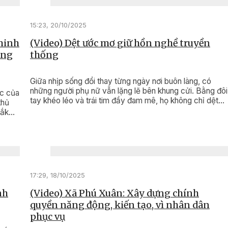
15:23, 20/10/2025
 minh
(Video) Dệt ước mơ giữ hồn nghề truyền
ông
thống
Giữa nhịp sống đổi thay từng ngày nơi buôn làng, có
những người phụ nữ vẫn lặng lẽ bên khung cửi. Bằng đôi
ức của
tay khéo léo và trái tim đầy đam mê, họ không chỉ dệt
thủ
nên những tấm vải thổ cẩm rực rỡ, mà còn dệt nên cả
Đắk
ước mơ, nghị lực và gìn giữ hồn cốt văn hóa của dân tộc
mình.
17:29, 18/10/2025
nh
(Video) Xã Phú Xuân: Xây dựng chính
quyền năng động, kiến tạo, vì nhân dân
phục vụ