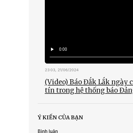
23:03, 21/06/2024
(Video) Báo Đắk Lắk ngày c
tín trong hệ thống báo Đả
Ý KIẾN CỦA BẠN
Bình luận