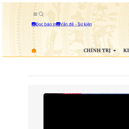
Đọc báo in
Vấn đề - Sự kiện
CHÍNH TRỊ
K