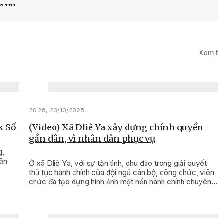
c vụ
0/2025
Xem 
Cải cách hành
 phục vụ người
cộng đồng doanh
tốt hơn
20:26, 23/10/2025
k Số
(Video) Xã Dliê Ya xây dựng chính quyền
gần dân, vì nhân dân phục vụ
g,
rên
Ở xã Dliê Ya, với sự tận tình, chu đáo trong giải quyết
thủ tục hành chính của đội ngũ cán bộ, công chức, viên
chức đã tạo dựng hình ảnh một nền hành chính chuyên
nghiệp, hiện đại, thân thiện, gần gũi với nhân dân.