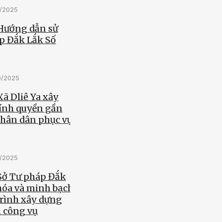
0/2025
 Hướng dẫn sử
p Đắk Lắk Số
0/2025
Xã Dliê Ya xây
ính quyền gần
nhân dân phục vụ
0/2025
 Sở Tư pháp Đắk
hóa và minh bạch
trình xây dựng
n công vụ