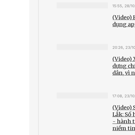
15:55, 28/1
(Video)
dụng ap
20:26, 23/1
(Video) 
dựng ch
dân, vì 
17:08, 23/1
(Video)
Lắk: Số 
- hành 
niềm ti