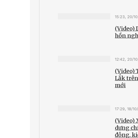
15:23, 20/1
(Video) 
hồn ngh
12:42, 20/1
(Video)
Lắk trên
mới
17:29, 18/1
(Video) 
dựng ch
động, ki