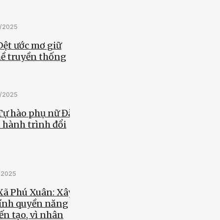
0/2025
Dệt ước mơ giữ
ề truyền thống
0/2025
 Tự hào phụ nữ Đắk
 hành trình đổi
0/2025
Xã Phú Xuân: Xây
ính quyền năng
ến tạo, vì nhân