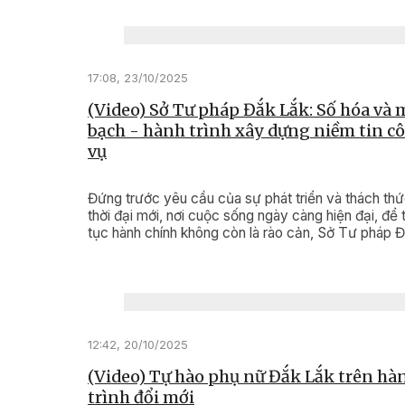
17:08, 23/10/2025
(Video) Sở Tư pháp Đắk Lắk: Số hóa và
bạch - hành trình xây dựng niềm tin c
vụ
Đứng trước yêu cầu của sự phát triển và thách th
thời đại mới, nơi cuộc sống ngày càng hiện đại, để 
tục hành chính không còn là rào cản, Sở Tư pháp 
Lắk đã quyết liệt hành động.
12:42, 20/10/2025
(Video) Tự hào phụ nữ Đắk Lắk trên hà
trình đổi mới