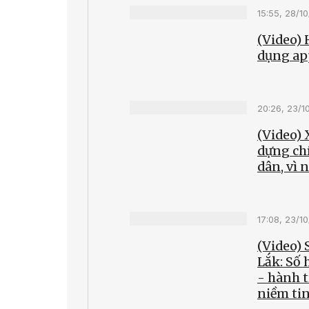
15:55, 28/1
(Video)
dụng ap
20:26, 23/1
(Video) 
dựng ch
dân, vì 
17:08, 23/1
(Video)
Lắk: Số 
- hành 
niềm ti