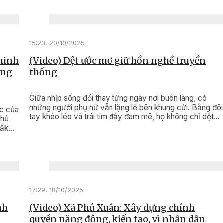
15:23, 20/10/2025
 minh
(Video) Dệt ước mơ giữ hồn nghề truyền
ông
thống
Giữa nhịp sống đổi thay từng ngày nơi buôn làng, có
những người phụ nữ vẫn lặng lẽ bên khung cửi. Bằng đôi
ức của
tay khéo léo và trái tim đầy đam mê, họ không chỉ dệt
thủ
nên những tấm vải thổ cẩm rực rỡ, mà còn dệt nên cả
Đắk
ước mơ, nghị lực và gìn giữ hồn cốt văn hóa của dân tộc
mình.
17:29, 18/10/2025
nh
(Video) Xã Phú Xuân: Xây dựng chính
quyền năng động, kiến tạo, vì nhân dân