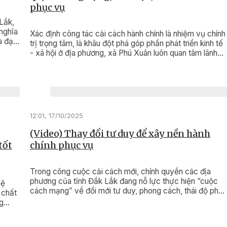
phục vụ
Lắk,
nghĩa
Xác định công tác cải cách hành chính là nhiệm vụ chính
a đại
trị trọng tâm, là khâu đột phá góp phần phát triển kinh tế
ắc
- xã hội ở địa phương, xã Phú Xuân luôn quan tâm lãnh
h
đạo, tổ chức thực hiện.
12:01, 17/10/2025
(Video) Thay đổi tư duy để xây nền hành
tốt
chính phục vụ
Trong công cuộc cải cách mới, chính quyền các địa
phương của tỉnh Đắk Lắk đang nỗ lực thực hiện “cuộc
hệ
cách mạng” về đổi mới tư duy, phong cách, thái độ phụ
 chất
vụ, hướng đến sự hài lòng của người dân.
g
 kinh
nhiệm