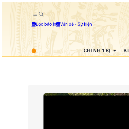
Đọc báo in
Vấn đề - Sự kiện
CHÍNH TRỊ
K