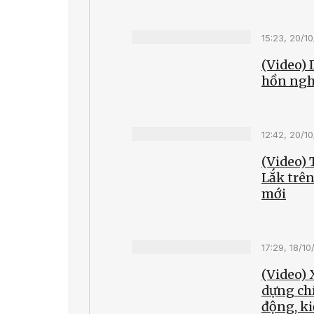
15:23, 20/1
(Video) 
hồn ngh
12:42, 20/1
(Video)
Lắk trên
mới
17:29, 18/1
(Video) 
dựng ch
động, ki