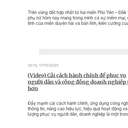
Trên vùng đất hợp nhất từ hai miền Phú Yên – Đắk 
phụ nữ hôm nay mang trong mình cả sự mềm mại, 
tình của miền duyên hải và bản lĩnh, kiên cường củ
ngàn Tây Nguyên. Sự hòa quyện ấy tạo nên bản s
riêng – vừa truyền thống, vừa hiện đại; vừa giàu tìn
người, vừa tràn đầy khát vọng đổi mới.
20:13, 17/10/2025
(Video) Cải cách hành chính để phục vụ
người dân và cộng đồng doanh nghiệp 
hơn
Đẩy mạnh cải cách hành chính, ứng dụng công ng
thông tin, nâng cao hiệu lực, hiệu quả hoạt động và
lượng phục vụ người dân, doanh nghiệp là một tron
những nhiệm vụ quan trọng, được Ban Quản lý Khu
tế Phú Yên đề ra và tích cực triển khai trong toàn 