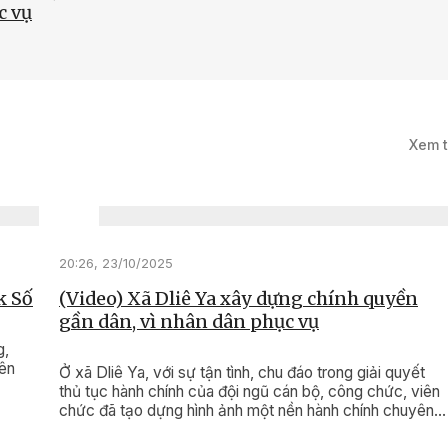
c vụ
0/2025
Cải cách hành
Xem 
 phục vụ người
cộng đồng doanh
tốt hơn
20:26, 23/10/2025
k Số
(Video) Xã Dliê Ya xây dựng chính quyền
gần dân, vì nhân dân phục vụ
g,
rên
Ở xã Dliê Ya, với sự tận tình, chu đáo trong giải quyết
thủ tục hành chính của đội ngũ cán bộ, công chức, viên
chức đã tạo dựng hình ảnh một nền hành chính chuyên
nghiệp, hiện đại, thân thiện, gần gũi với nhân dân.