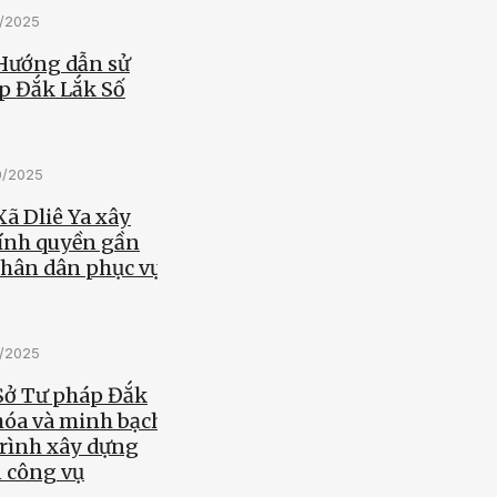
0/2025
 Hướng dẫn sử
p Đắk Lắk Số
0/2025
Xã Dliê Ya xây
ính quyền gần
nhân dân phục vụ
0/2025
 Sở Tư pháp Đắk
hóa và minh bạch
trình xây dựng
n công vụ