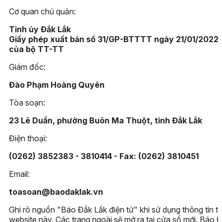
Cơ quan chủ quản:
Tỉnh ủy Đắk Lắk
Giấy phép xuất bản số 31/GP-BTTTT ngày 21/01/2022
của bộ TT-TT
Giám đốc:
Đào Phạm Hoàng Quyên
Tòa soạn:
23 Lê Duẩn, phường Buôn Ma Thuột, tỉnh Đắk Lắk
Điện thoại:
(0262) 3852383 - 3810414 - Fax: (0262) 3810451
Email:
toasoan@baodaklak.vn
Ghi rõ nguồn "Báo Đắk Lắk điện tử" khi sử dụng thông tin t
website này. Các trang ngoài sẽ mở ra tại cửa sổ mới. Báo 