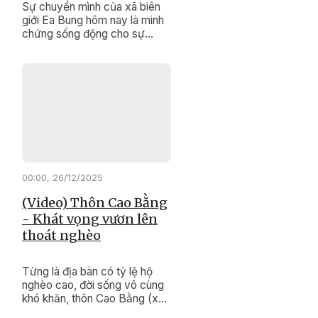
Sự chuyển mình của xã biên
giới Ea Bung hôm nay là minh
chứng sống động cho sự
đúng đắn, kịp thời của các
chính sách dân tộc, Chương
trình mục tiêu quốc gia giảm
nghèo bền vững.
00:00, 26/12/2025
(Video) Thôn Cao Bằng
- Khát vọng vươn lên
thoát nghèo
Từng là địa bàn có tỷ lệ hộ
nghèo cao, đời sống vô cùng
khó khăn, thôn Cao Bằng (xã
Krông Pắc ) hôm nay đang