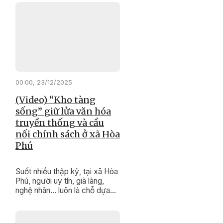
góp sức giữ gìn đoàn kết, thúc
đẩy phát triển kinh tế, bảo tồn
văn hóa truyền thống, xây
dựng cuộc sống bình yên, no
ấm cho buôn làng.
00:00, 23/12/2025
(Video) “Kho tàng
sống” giữ lửa văn hóa
truyền thống và cầu
nối chính sách ở xã Hòa
Phú
Suốt nhiều thập kỷ, tại xã Hòa
Phú, người uy tín, già làng,
nghệ nhân… luôn là chỗ dựa
tinh thần, là “kho tàng di sản
sống” vô giá của buôn làng.
Bằng uy tín và kinh nghiệm