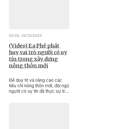
nội dung quan trọng, tạo cơ sở
pháp lý cho việc thực hiện
các mục tiêu phát triển kinh tế
- xã hội, đảm bảo quốc phòng
- an ninh của tỉnh trong năm
2026 và những năm tiếp theo.
00:00, 24/12/2025
(Video) Ea Phê phát
huy vai trò người có uy
tín trong xây dựng
nông thôn mới
Để duy trì và nâng cao các
tiêu chí nông thôn mới, đội ngũ
người có uy tín đã thực sự trở
thành những “cánh tay nối dài”
đắc lực của cấp ủy, chính
quyền, khơi dậy sức dân,
nâng cao đồng thuận xã hội
để thay đổi diện mạo buôn
làng.