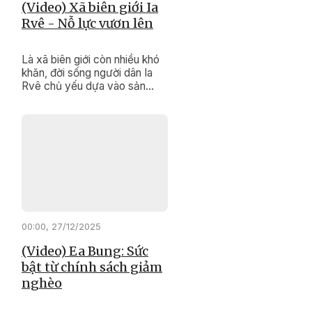
(Video) Xã biên giới Ia
Rvê - Nỗ lực vươn lên
Là xã biên giới còn nhiều khó
khăn, đời sống người dân Ia
Rvê chủ yếu dựa vào sản
xuất nông nghiệp, hạ tầng
chưa đồng bộ. Tuy nhiên, với
sự quan tâm đầu tư của Đảng,
Nhà nước cùng nỗ lực của
chính quyền và Nhân dân địa
phương, diện mạo xã biên giới
này đang từng bước đổi thay
rõ nét.
00:00, 27/12/2025
(Video) Ea Bung: Sức
bật từ chính sách giảm
nghèo