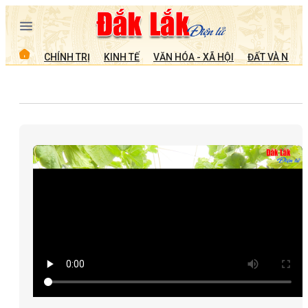
CHÍNH TRỊ
KINH TẾ
VĂN HÓA - XÃ HỘI
ĐẤT VÀ NGƯỜ