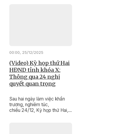
"thay da đổi thịt" từng ngày. ​​​​​​​
00:00, 25/12/2025
(Video) Kỳ họp thứ Hai
HĐND tỉnh khóa X:
Thông qua 24 nghị
quyết quan trọng
Sau hai ngày làm việc khẩn
trương, nghiêm túc,
chiều 24/12, Kỳ họp thứ Hai,
HĐND tỉnh khóa X, nhiệm kỳ
2021 - 2026 đã hoàn thành
chương trình làm việc. Kỳ họp
đã xem xét, quyết nghị nhiều