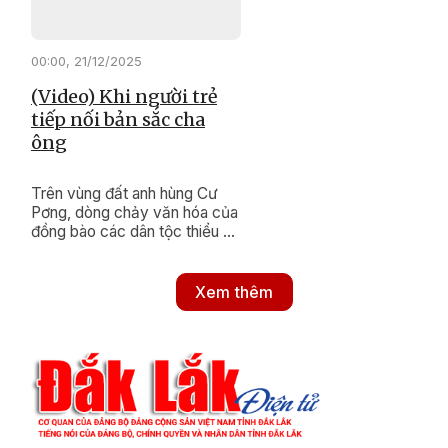
00:00, 21/12/2025
(Video) Khi người trẻ
tiếp nối bản sắc cha
ông
Trên vùng đất anh hùng Cư
Pơng, dòng chảy văn hóa của
đồng bào các dân tộc thiểu số
vẫn luôn được nuôi dưỡng bền
bỉ. Bằng những hành động
thiết thực, xã Cư Pơng đang
Xem thêm
nỗ lực khơi dậy và gìn giữ
những nét đẹp di sản, để ngọn
lửa truyền thống mãi tiếp nối
trong lòng thế hệ trẻ hôm nay.