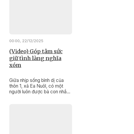
của mình, họ vừa là “cầu nối”
đưa chính sách đến gần dân,
vừa là biểu tượng sống động
trong công tác bảo tồn và
phát huy các giá trị văn hóa
truyền thống đặc sắc của
cộng đồng.
00:00, 22/12/2025
(Video) Góp tâm sức
giữ tình làng nghĩa
xóm
Giữa nhịp sống bình dị của
thôn 1, xã Ea Nuôl, có một
người luôn được bà con nhắc
đến bằng sự tin cậy và kính
trọng. Đó là ông Lưu Thanh
Giáp, người uy tín của thôn,
người đã hơn hai thập kỷ lặng
lẽ giữ bình yên cho thôn xóm.