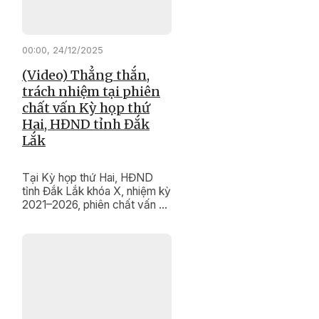
00:00, 24/12/2025
(Video) Thẳng thắn,
trách nhiệm tại phiên
chất vấn Kỳ họp thứ
Hai, HĐND tỉnh Đắk
Lắk
Tại Kỳ họp thứ Hai, HĐND
tỉnh Đắk Lắk khóa X, nhiệm kỳ
2021–2026, phiên chất vấn và
trả lời chất vấn diễn ra trong
không khí dân chủ, thẳng thắn,
trách nhiệm. Nhiều vấn đề
quan trọng liên quan đến phát
triển khoa học – công nghệ,
chuyển đổi số, cải cách hành
chính và bảo tồn, phát huy giá
trị di tích lịch sử, di sản văn