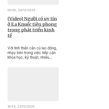
hóa sau hợp nhất tỉnh được
các đại biểu quan tâm, đặt
00:00, 24/12/2025
câu hỏi chất vấn.
(Video) Người có uy tín
ở Ea Knuếc tiên phong
trong phát triển kinh
tế
Với tinh thần cần cù lao động,
nhạy bén trong việc tiếp cận
khoa học, kỹ thuật, nhiều
người có uy tín ở xã Ea Knuếc
đã trở thành tấm gương tiêu
biểu trong phát triển kinh tế gia
đình; tích cực tuyên truyền,
vận động người dân vùng
đồng bào dân tộc thiểu số thi
đua lao động sản xuất để
nâng cao đời sống.
16:53, 23/12/2025