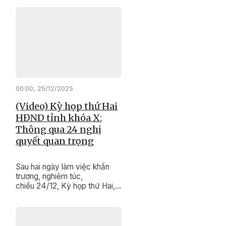
"thay da đổi thịt" từng ngày. ​​​​​​​
00:00, 25/12/2025
(Video) Kỳ họp thứ Hai
HĐND tỉnh khóa X:
Thông qua 24 nghị
quyết quan trọng
Sau hai ngày làm việc khẩn
trương, nghiêm túc,
chiều 24/12, Kỳ họp thứ Hai,
HĐND tỉnh khóa X, nhiệm kỳ
2021 - 2026 đã hoàn thành
chương trình làm việc. Kỳ họp
đã xem xét, quyết nghị nhiều