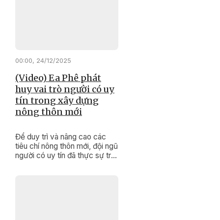
nội dung quan trọng, tạo cơ sở
pháp lý cho việc thực hiện
các mục tiêu phát triển kinh tế
- xã hội, đảm bảo quốc phòng
- an ninh của tỉnh trong năm
2026 và những năm tiếp theo.
00:00, 24/12/2025
(Video) Ea Phê phát
huy vai trò người có uy
tín trong xây dựng
nông thôn mới
Để duy trì và nâng cao các
tiêu chí nông thôn mới, đội ngũ
người có uy tín đã thực sự trở
thành những “cánh tay nối dài”
đắc lực của cấp ủy, chính
quyền, khơi dậy sức dân,
nâng cao đồng thuận xã hội
để thay đổi diện mạo buôn
làng.