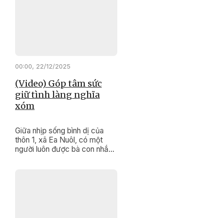
của mình, họ vừa là “cầu nối”
đưa chính sách đến gần dân,
vừa là biểu tượng sống động
trong công tác bảo tồn và
phát huy các giá trị văn hóa
truyền thống đặc sắc của
cộng đồng.
00:00, 22/12/2025
(Video) Góp tâm sức
giữ tình làng nghĩa
xóm
Giữa nhịp sống bình dị của
thôn 1, xã Ea Nuôl, có một
người luôn được bà con nhắc
đến bằng sự tin cậy và kính
trọng. Đó là ông Lưu Thanh
Giáp, người uy tín của thôn,
người đã hơn hai thập kỷ lặng
lẽ giữ bình yên cho thôn xóm.