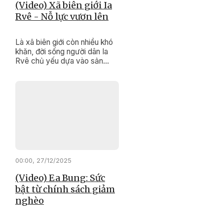
(Video) Xã biên giới Ia
Rvê - Nỗ lực vươn lên
Là xã biên giới còn nhiều khó
khăn, đời sống người dân Ia
Rvê chủ yếu dựa vào sản
xuất nông nghiệp, hạ tầng
chưa đồng bộ. Tuy nhiên, với
sự quan tâm đầu tư của Đảng,
Nhà nước cùng nỗ lực của
chính quyền và Nhân dân địa
phương, diện mạo xã biên giới
này đang từng bước đổi thay
rõ nét.
00:00, 27/12/2025
(Video) Ea Bung: Sức
bật từ chính sách giảm
nghèo