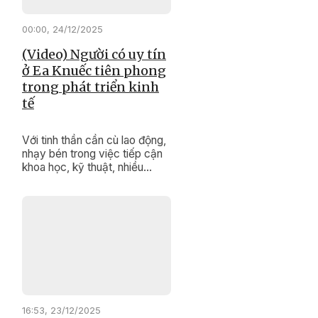
hóa sau hợp nhất tỉnh được
các đại biểu quan tâm, đặt
00:00, 24/12/2025
câu hỏi chất vấn.
(Video) Người có uy tín
ở Ea Knuếc tiên phong
trong phát triển kinh
tế
Với tinh thần cần cù lao động,
nhạy bén trong việc tiếp cận
khoa học, kỹ thuật, nhiều
người có uy tín ở xã Ea Knuếc
đã trở thành tấm gương tiêu
biểu trong phát triển kinh tế gia
đình; tích cực tuyên truyền,
vận động người dân vùng
đồng bào dân tộc thiểu số thi
đua lao động sản xuất để
nâng cao đời sống.
16:53, 23/12/2025