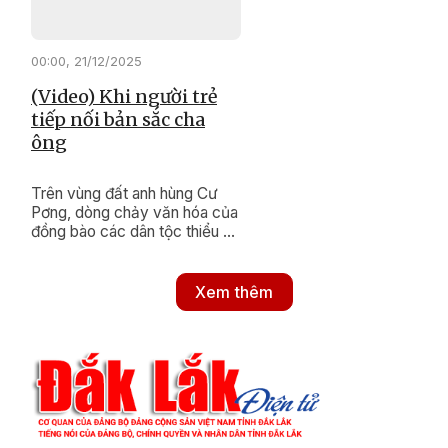
00:00, 21/12/2025
(Video) Khi người trẻ
tiếp nối bản sắc cha
ông
Trên vùng đất anh hùng Cư
Pơng, dòng chảy văn hóa của
đồng bào các dân tộc thiểu số
vẫn luôn được nuôi dưỡng bền
bỉ. Bằng những hành động
thiết thực, xã Cư Pơng đang
Xem thêm
nỗ lực khơi dậy và gìn giữ
những nét đẹp di sản, để ngọn
lửa truyền thống mãi tiếp nối
trong lòng thế hệ trẻ hôm nay.