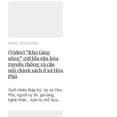
góp sức giữ gìn đoàn kết, thúc
đẩy phát triển kinh tế, bảo tồn
văn hóa truyền thống, xây
dựng cuộc sống bình yên, no
ấm cho buôn làng.
00:00, 23/12/2025
(Video) “Kho tàng
sống” giữ lửa văn hóa
truyền thống và cầu
nối chính sách ở xã Hòa
Phú
Suốt nhiều thập kỷ, tại xã Hòa
Phú, người uy tín, già làng,
nghệ nhân… luôn là chỗ dựa
tinh thần, là “kho tàng di sản
sống” vô giá của buôn làng.
Bằng uy tín và kinh nghiệm