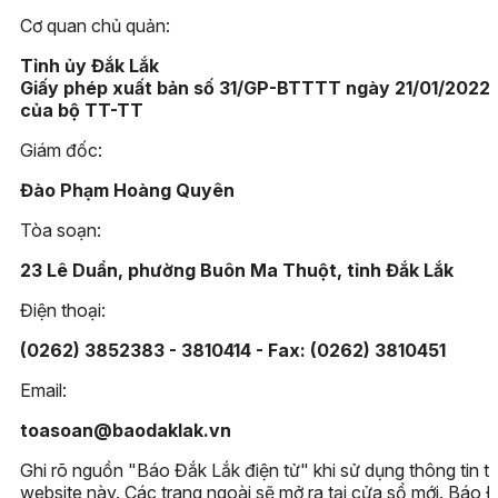
Cơ quan chủ quản:
Tỉnh ủy Đắk Lắk
Giấy phép xuất bản số 31/GP-BTTTT ngày 21/01/2022
của bộ TT-TT
Giám đốc:
Đào Phạm Hoàng Quyên
Tòa soạn:
23 Lê Duẩn, phường Buôn Ma Thuột, tỉnh Đắk Lắk
Điện thoại:
(0262) 3852383 - 3810414 - Fax: (0262) 3810451
Email:
toasoan@baodaklak.vn
Ghi rõ nguồn "Báo Đắk Lắk điện tử" khi sử dụng thông tin t
website này. Các trang ngoài sẽ mở ra tại cửa sổ mới. Báo 