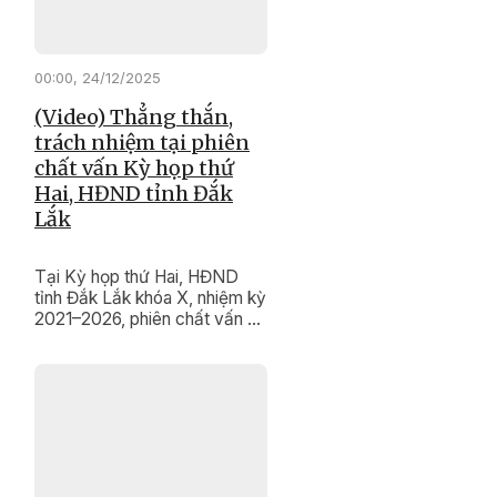
00:00, 24/12/2025
(Video) Thẳng thắn,
trách nhiệm tại phiên
chất vấn Kỳ họp thứ
Hai, HĐND tỉnh Đắk
Lắk
Tại Kỳ họp thứ Hai, HĐND
tỉnh Đắk Lắk khóa X, nhiệm kỳ
2021–2026, phiên chất vấn và
trả lời chất vấn diễn ra trong
không khí dân chủ, thẳng thắn,
trách nhiệm. Nhiều vấn đề
quan trọng liên quan đến phát
triển khoa học – công nghệ,
chuyển đổi số, cải cách hành
chính và bảo tồn, phát huy giá
trị di tích lịch sử, di sản văn