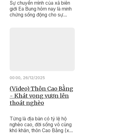
Sự chuyển mình của xã biên
giới Ea Bung hôm nay là minh
chứng sống động cho sự
đúng đắn, kịp thời của các
chính sách dân tộc, Chương
trình mục tiêu quốc gia giảm
nghèo bền vững.
00:00, 26/12/2025
(Video) Thôn Cao Bằng
- Khát vọng vươn lên
thoát nghèo
Từng là địa bàn có tỷ lệ hộ
nghèo cao, đời sống vô cùng
khó khăn, thôn Cao Bằng (xã
Krông Pắc ) hôm nay đang