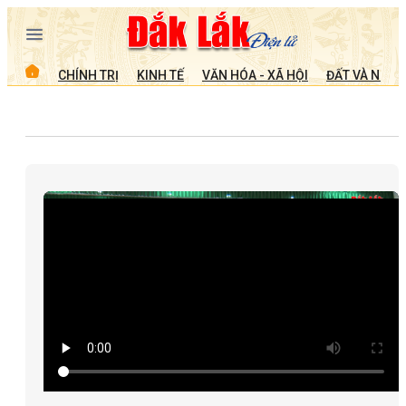
CHÍNH TRỊ
KINH TẾ
VĂN HÓA - XÃ HỘI
ĐẤT VÀ NGƯỜ