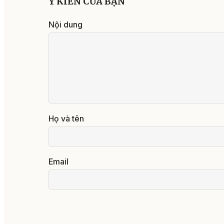
Ý KIẾN CỦA BẠN
Nội dung
Họ và tên
Email