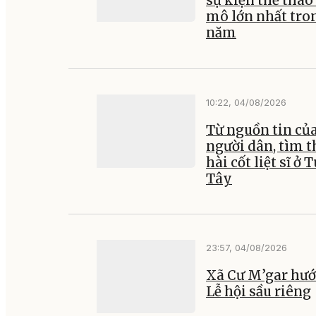
sự kiện thể thao
mô lớn nhất tro
năm
10:22, 04/08/2026
Từ nguồn tin củ
người dân, tìm t
hài cốt liệt sĩ ở 
Tây
23:57, 04/08/2026
Xã Cư M’gar hướ
Lễ hội sầu riêng