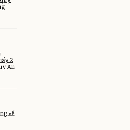
 quy
ng
a
hấy 2
Tuy An
ng về