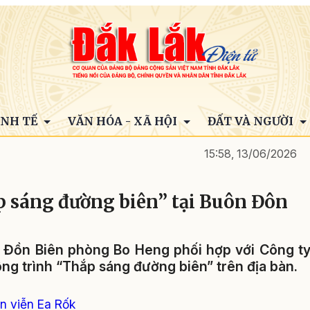
INH TẾ
VĂN HÓA - XÃ HỘI
ĐẤT VÀ NGƯỜI
15:58, 13/06/2026
p sáng đường biên” tại Buôn Đôn
n, Đồn Biên phòng Bo Heng phối hợp với Công t
ông trình “Thắp sáng đường biên” trên địa bàn.
n viễn Ea Rốk