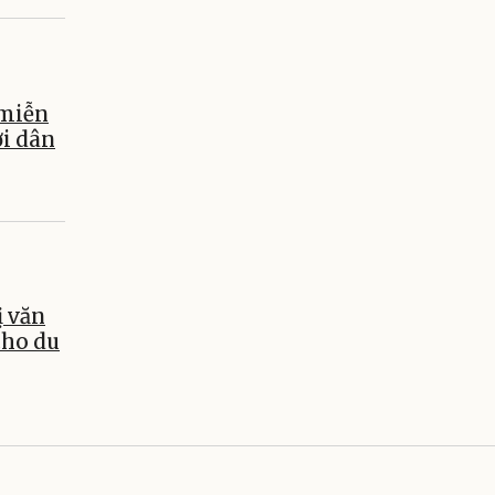
miễn
ời dân
ị văn
cho du