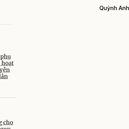
Quỳnh An
 phụ
i hoạt
uyên
dân
g cho