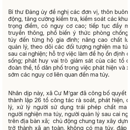
Bí thư Đảng ủy đề nghị các đơn vị, thôn buôn
động, tăng cường kiểm tra, kiểm soát các khu
trọng điểm, có nguy cơ cao; tiếp tục đẩy 
truyền thông, phổ biến ý thức phòng chốn
túy đến từng hộ gia đình; nâng cao chất l
quản lý, theo dõi các đối tượng nghiện ma tú
sau cai nghiện; hỗ trợ việc làm để họ ổn định 
sống; phát huy vai trò giám sát của các tổ 
đoàn thể, tổ dân phố trong việc phát hiện và x
sớm các nguy cơ liên quan đến ma túy.
Nhân dịp này, xã Cư M’gar đã công bố quyết 
thành lập 26 tổ công tác rà soát, phát hiện, 
lý, xử lý người sử dụng trái phép chất ma 
người nghiện ma túy, người quản lý sau cai ng
trên địa bàn xã; chủ động chung tay xây dựn
trở thành xã an toàn, không có ma túy, đáp