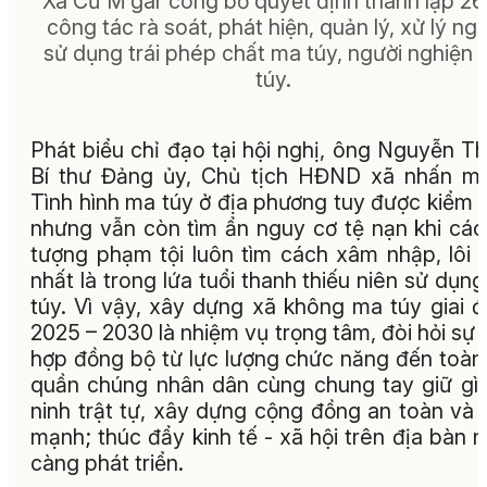
Xã Cư M’gar công bố quyết định thành lập 26
công tác rà soát, phát hiện, quản lý, xử lý ng
sử dụng trái phép chất ma túy, người nghiện
túy.
Phát biểu chỉ đạo tại hội nghị, ông Nguyễn Th
Bí thư Đảng ủy, Chủ tịch HĐND xã nhấn m
Tình hình ma túy ở địa phương tuy được kiểm 
nhưng vẫn còn tìm ẩn nguy cơ tệ nạn khi các
tượng phạm tội luôn tìm cách xâm nhập, lôi 
nhất là trong lứa tuổi thanh thiếu niên sử dụn
túy. Vì vậy, xây dựng xã không ma túy giai 
2025 – 2030 là nhiệm vụ trọng tâm, đòi hỏi sự 
hợp đồng bộ từ lực lượng chức năng đến toàn
quần chúng nhân dân cùng chung tay giữ gì
ninh trật tự, xây dựng cộng đồng an toàn và 
mạnh; thúc đẩy kinh tế - xã hội trên địa bàn 
càng phát triển.