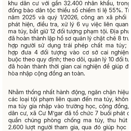
khu dân cư với gần 32.400 nhân khẩu, tron
đồng bào dân tộc thiểu số chiếm tỉ lệ 55%. T
năm 2025 và quý 1/2026, công an xã phối 
phát hiện, điều tra, xử lý 6 vụ việc liên quan
ma túy, bắt giữ 12 đối tượng phạm tội. Địa ph
đã hoàn thành lập hồ sơ quản lý chặt chẽ 8 tr
hợp người sử dụng trái phép chất ma túy; 
hợp đưa 4 đối tượng vào cơ sở cai nghiện
buộc theo quy định; theo dõi, quản lý 10 đối t
đã hoàn thành thời gian cai nghiện để giúp đỡ
hòa nhập cộng đồng an toàn.
Nhằm thống nhất hành động, ngăn chặn hiệu
các loại tội phạm liên quan đến ma túy, khôn
ma túy gia nhập vào trường học, cộng đồng,
dân cư, xã Cư M’gar đã tổ chức 7 buổi phát 
quần chúng phòng chống ma túy, thu hút 
2.600 lượt người tham gia, qua đó giúp học s