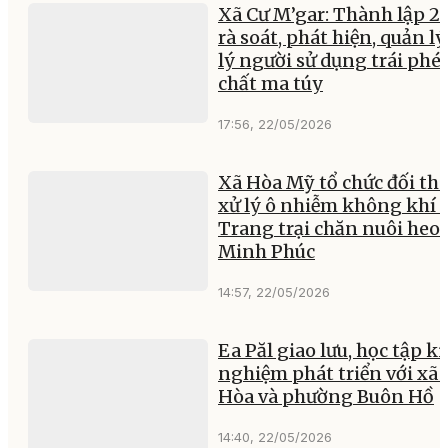
Xã Cư M’gar: Thành lập 26
rà soát, phát hiện, quản lý
lý người sử dụng trái phé
chất ma túy
17:56, 22/05/2026
Xã Hòa Mỹ tổ chức đối tho
xử lý ô nhiễm không khí 
Trang trại chăn nuôi heo
Minh Phúc
14:57, 22/05/2026
Ea Păl giao lưu, học tập k
nghiệm phát triển với xã
Hòa và phường Buôn Hồ
14:40, 22/05/2026