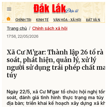
CHÍNH TRỊ
KINH TẾ
VĂN HÓA - XÃ HỘI
ĐẤT VÀ NGƯỜ
Trang chủ
Chính sách xã hội
17:56, 22/05/2026
Xã Cư M’gar: Thành lập 26 tổ rà
soát, phát hiện, quản lý, xử lý
người sử dụng trái phép chất ma
túy
Ngày 22/5, xã Cư M’gar tổ chức hội nghị tổn
soát, đánh giá tình hình thực trạng ma túy 
địa bàn; triển khai kế hoạch xây dựng xã k