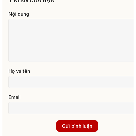
Ý KIẾN CỦA BẠN
Nội dung
Họ và tên
Email
Gửi bình luận