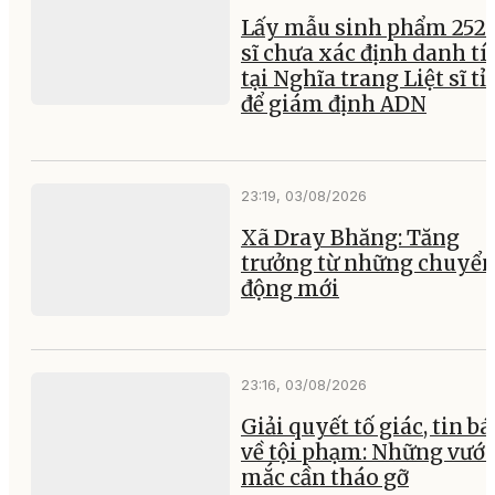
Lấy mẫu sinh phẩm 252 l
sĩ chưa xác định danh tí
tại Nghĩa trang Liệt sĩ t
để giám định ADN
23:19, 03/08/2026
Xã Dray Bhăng: Tăng
trưởng từ những chuyể
động mới
23:16, 03/08/2026
Giải quyết tố giác, tin b
về tội phạm: Những vướ
mắc cần tháo gỡ