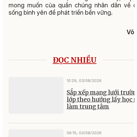
mong muốn của quần chúng nhân dân về c
sống bình yên để phát triển bền vững.
Võ 
ĐỌC NHIỀU
10:29, 03/08/2026
Sắp xếp mạng lưới trườ
lớp theo hướng lấy học 
làm trung tâm
06:15, 03/08/2026