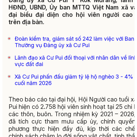
Đảng ủy xã Cư Pui Y’ Kok Mđrang; lãnh 
HĐND, UBND, Ủy ban MTTQ Việt Nam xã và
đại biểu đại diện cho hội viên người cao 
trên địa bàn.
Đoàn kiểm tra, giám sát số 242 làm việc với Ban
Thường vụ Đảng ủy xã Cư Pui
Lãnh đạo xã Cư Pui đối thoại với nhân dân về lĩnh
vực đất đai
Xã Cư Pui phấn đấu giảm tỷ lệ hộ nghèo 3 - 4% 
cuối năm 2026
Theo báo cáo tại đại hội, Hội Người cao tuổi x
Pui hiện có 2.758 hội viên sinh hoạt tại 25 chi h
các thôn, buôn. Trong nhiệm kỳ 2021 – 2026,
đã tích cực tham mưu cấp ủy, chính quyền
phương thực hiện đầy đủ, kịp thời các chế
chính sách chăm lo đời sống vật chất, tinh thầ