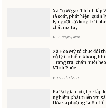
Xã Cư M’gar: Thành lập 26
rà soát, phát hiện, quản lý
lý người sử dụng trái phé
chất ma túy
17:56, 22/05/2026
Xã Hòa Mỹ tổ chức đối tho
xử lý ô nhiễm không khí 
Trang trại chăn nuôi heo
Minh Phúc
14:57, 22/05/2026
Ea Păl giao lưu, học tập k
nghiệm phát triển với xã
Hòa và phường Buôn Hồ