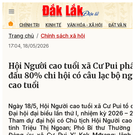
CHÍNH TRỊ
KINH TẾ
VĂN HÓA - XÃ HỘI
ĐẤT VÀ NGƯỜ
Trang chủ
Chính sách xã hội
17:04, 18/05/2026
Hội Người cao tuổi xã Cư Pui ph
đấu 80% chi hội có câu lạc bộ ng
cao tuổi
Ngày 18/5, Hội Người cao tuổi xã Cư Pui tổ 
Đại hội đại biểu lần thứ I, nhiệm kỳ 2026 – 2
Tham dự đại hội có Chủ tịch Hội Người cao 
tỉnh Triệu Thị Ngoan; Phó Bí thư Thường 