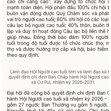
cao chí càng cao”, xây dựng tổ chức hội 
mạnh toàn diện. Hội phấn đấu 100% chi hội t
buôn vận động được Quỹ Chăm sóc và phát
vai trò người cao tuổi; 80% chi hội có các loại 
câu lạc bộ người cao tuổi; 40% thôn, buôn t
lập và duy trì hoạt động Câu lạc bộ liên thế h
giúp nhau. Đồng thời bảo đảm 100% người
tuổi trong độ tuổi được tổ chức chúc thọ, 
thọ và được hưởng trợ cấp xã hội, bảo hiểm 
theo quy định.
Lãnh đạo Hội Người cao tuổi tỉnh và lãnh đạo xã t
quyết định chỉ định Ban Chấp hành Hội Người cao 
xã Cư Pui, nhiệm kỳ 2026-2031.
Đại hội đã công bố quyết định chỉ định Ban 
hành Hội Người cao tuổi xã nhiệm kỳ 2026 – 
gồm 27 người; Ban Thường vụ gồm 5 người.
Nguyễn Huệ tái đắc cử giữ chức Chủ tịch