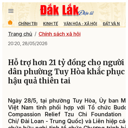
CHÍNH TRỊ
KINH TẾ
VĂN HÓA - XÃ HỘI
ĐẤT VÀ NGƯỜ
Trang chủ
Chính sách xã hội
20:20, 28/05/2026
Hỗ trợ hơn 21 tỷ đồng cho người
dân phường Tuy Hòa khắc phục
hậu quả thiên tai
Ngày 28/5, tại phường Tuy Hòa, Ủy ban M
Việt Nam tỉnh phối hợp với Tổ chức Budd
Compassion Relief Tzu Chi Foundation (
Chi/ Đài Loan - Trung Quốc) và Liên hiệp cá