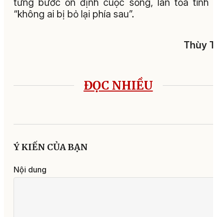
từng bước ổn định cuộc sống, lan tỏa tinh 
“không ai bị bỏ lại phía sau”.
Thùy T
ĐỌC NHIỀU
Ý KIẾN CỦA BẠN
Nội dung