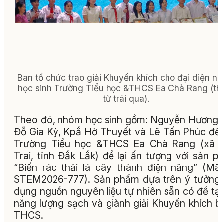
Ban tổ chức trao giải Khuyến khích cho đại diện n
học sinh Trường Tiểu học &THCS Ea Chà Rang (th
từ trái qua).
Theo đó, nhóm học sinh gồm: Nguyễn Hương 
Đỗ Gia Kỳ, Kpắ Hờ Thuyết và Lê Tấn Phúc đế
Trường Tiểu học &THCS Ea Chà Rang (xã S
Trai, tỉnh Đắk Lắk) để lại ấn tượng với sản 
“Biến rác thải lá cây thành điện năng” (Mã
STEM2026-777). Sản phẩm dựa trên ý tưởng
dụng nguồn nguyên liệu tự nhiên sẵn có để tạ
năng lượng sạch và giành giải Khuyến khích 
THCS.