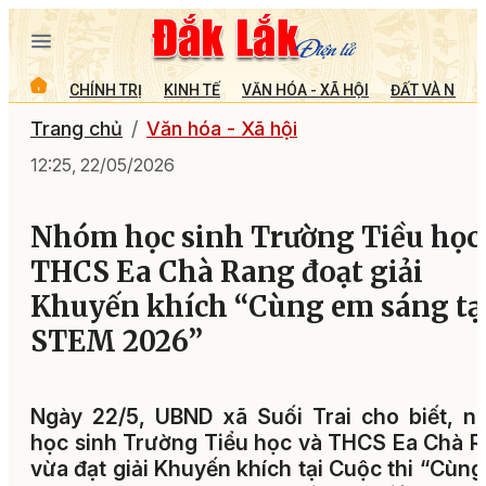
CHÍNH TRỊ
KINH TẾ
VĂN HÓA - XÃ HỘI
ĐẤT VÀ NGƯỜ
Trang chủ
Văn hóa - Xã hội
12:25, 22/05/2026
Nhóm học sinh Trường Tiều học
THCS Ea Chà Rang đoạt giải
Khuyến khích “Cùng em sáng tạ
STEM 2026”
Ngày 22/5, UBND xã Suối Trai cho biết, 
học sinh Trường Tiểu học và THCS Ea Chà 
vừa đạt giải Khuyến khích tại Cuộc thi “Cùn