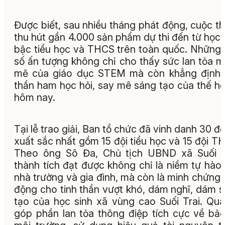
Được biết, sau nhiều tháng phát động, cuộc th
thu hút gần 4.000 sản phẩm dự thi đến từ học 
bậc tiểu học và THCS trên toàn quốc. Những
số ấn tượng không chỉ cho thấy sức lan tỏa 
mẽ của giáo dục STEM mà còn khẳng định 
thần ham học hỏi, say mê sáng tạo của thế hệ
hôm nay.
Tại lễ trao giải, Ban tổ chức đã vinh danh 30 đội
xuất sắc nhất gồm 15 đội tiểu học và 15 đội T
Theo ông Sô Đa, Chủ tịch UBND xã Suối T
thành tích đạt được không chỉ là niềm tự hào
nhà trường và gia đình, mà còn là minh chứng 
động cho tinh thần vượt khó, dám nghĩ, dám 
tạo của học sinh xã vùng cao Suối Trai. Qu
góp phần lan tỏa thông điệp tích cực về bả