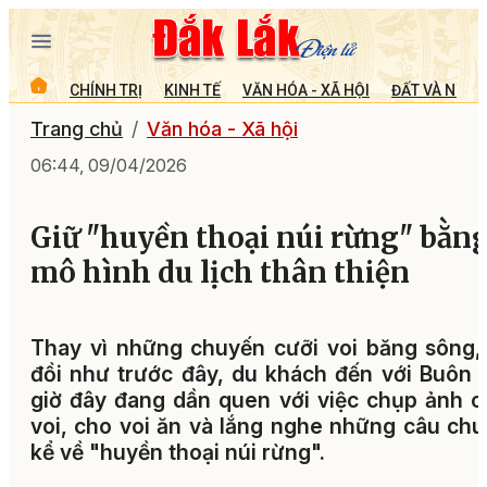
CHÍNH TRỊ
KINH TẾ
VĂN HÓA - XÃ HỘI
ĐẤT VÀ NGƯỜ
Trang chủ
Văn hóa - Xã hội
06:44, 09/04/2026
Giữ "huyền thoại núi rừng" bằn
mô hình du lịch thân thiện
Thay vì những chuyến cưỡi voi băng sông,
đồi như trước đây, du khách đến với Buôn
giờ đây đang dần quen với việc chụp ảnh 
voi, cho voi ăn và lắng nghe những câu ch
kể về "huyền thoại núi rừng".