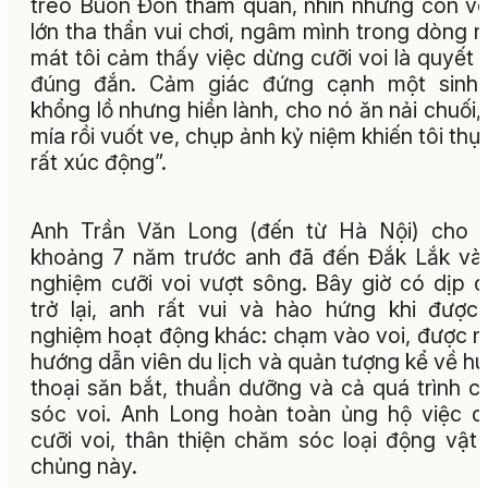
treo Buôn Đôn tham quan, nhìn những con vo
lớn tha thẩn vui chơi, ngâm mình trong dòng 
mát tôi cảm thấy việc dừng cưỡi voi là quyết 
đúng đắn. Cảm giác đứng cạnh một sinh 
khổng lồ nhưng hiền lành, cho nó ăn nải chuối,
mía rồi vuốt ve, chụp ảnh kỷ niệm khiến tôi thự
rất xúc động”.
Anh Trần Văn Long (đến từ Hà Nội) cho b
khoảng 7 năm trước anh đã đến Đắk Lắk và 
nghiệm cưỡi voi vượt sông. Bây giờ có dịp 
trở lại, anh rất vui và hào hứng khi được 
nghiệm hoạt động khác: chạm vào voi, được 
hướng dẫn viên du lịch và quản tượng kể về h
thoại săn bắt, thuần dưỡng và cả quá trình 
sóc voi. Anh Long hoàn toàn ủng hộ việc 
cưỡi voi, thân thiện chăm sóc loại động vật
chủng này.