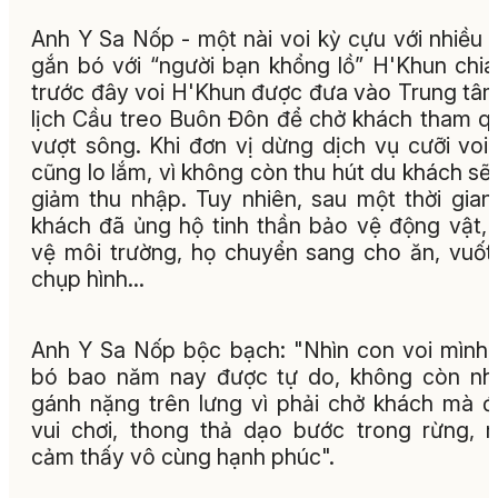
Anh Y Sa Nốp - một nài voi kỳ cựu với nhiều
gắn bó với “người bạn khổng lồ” H'Khun chia
trước đây voi H'Khun được đưa vào Trung tâ
lịch Cầu treo Buôn Đôn để chở khách tham q
vượt sông. Khi đơn vị dừng dịch vụ cưỡi voi
cũng lo lắm, vì không còn thu hút du khách sẽ
giảm thu nhập. Tuy nhiên, sau một thời gian
khách đã ủng hộ tinh thần bảo vệ động vật,
vệ môi trường, họ chuyển sang cho ăn, vuốt
chụp hình...
Anh Y Sa Nốp bộc bạch: "Nhìn con voi mình
bó bao năm nay được tự do, không còn nh
gánh nặng trên lưng vì phải chở khách mà 
vui chơi, thong thả dạo bước trong rừng, 
cảm thấy vô cùng hạnh phúc".