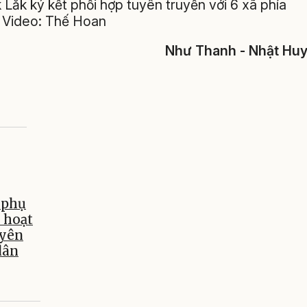
Lắk ký kết phối hợp tuyên truyền với 6 xã phía
 Video: Thế Hoan
Như Thanh - Nhật Hu
 phụ
i hoạt
uyên
dân