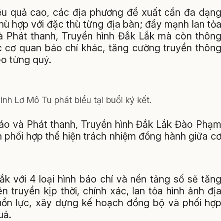
iệu quả cao, các địa phương đề xuất cần đa dạn
hù hợp với đặc thù từng địa bàn; đẩy mạnh lan tỏ
 và Phát thanh, Truyền hình Đắk Lắk mà còn thôn
ác cơ quan báo chí khác, tăng cường truyền thôn
heo từng quý.
nh Lơ Mô Tu phát biểu tại buổi ký kết.
 Báo và Phát thanh, Truyền hình Đắk Lắk Đào Phạ
phối hợp thể hiện trách nhiệm đồng hành giữa c
k với 4 loại hình báo chí và nền tảng số sẽ tăn
 truyền kịp thời, chính xác, lan tỏa hình ảnh đị
ồn lực, xây dựng kế hoạch đồng bộ và phối hợ
uả.