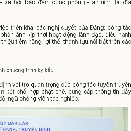
ế - xã hội, bảo đảm quốc phòng - an ninh tại đị
iệc triển khai các nghị quyết của Đảng; công tá
 phản ánh kịp thời hoạt động lãnh đạo, điều hàn
thiệu tiềm năng, lợi thế, thành tựu nổi bật trên cá
h chương trình ký kết.
định vai trò quan trọng của công tác tuyên truyề
am kết phối hợp chặt chẽ, cung cấp thông tin đầ
o đội ngũ phóng viên tác nghiệp.