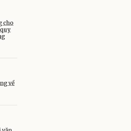
g cho
 quy
ng
ng về
ị văn