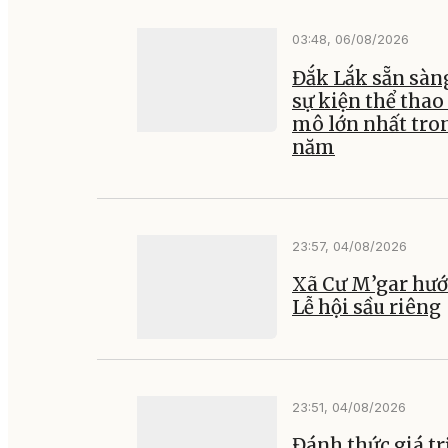
03:48, 06/08/2026
Đắk Lắk sẵn sàn
sự kiện thể thao
mô lớn nhất tro
năm
23:57, 04/08/2026
Xã Cư M’gar hướ
Lễ hội sầu riêng
23:51, 04/08/2026
Đánh thức giá tr