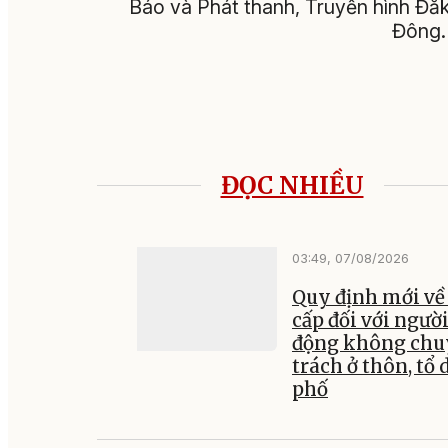
Báo và Phát thanh, Truyền hình Đắk 
Đông.
ĐỌC NHIỀU
03:49, 07/08/2026
Quy định mới về
cấp đối với ngườ
động không ch
trách ở thôn, tổ 
phố