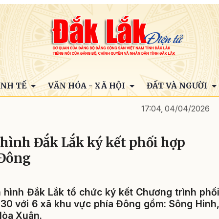
INH TẾ
VĂN HÓA - XÃ HỘI
ĐẤT VÀ NGƯỜI
17:04, 04/04/2026
 hình Đắk Lắk ký kết phối hợp
 Đông
n hình Đắk Lắk tổ chức ký kết Chương trình phố
030 với 6 xã khu vực phía Đông gồm: Sông Hinh
 Hòa Xuân.