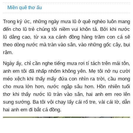
Miền quê thơ ấu
Trong ký ức, những ngày mưa lũ ở quê nghèo luôn mang
đến cho lũ trẻ chúng tôi niềm vui khôn tả. Bởi khi nước
lũ dâng cao, từ xa xa cánh đồng hàng trăm con cá sẽ
theo dòng nước mà tràn vào sân, vào những gốc cây, bụi
rậm.
Ngày ấy, chỉ cần nghe tiếng mưa rơi tí tách trên mái tôn,
anh em tôi đã nhấp nhổm không yên. Mẹ tôi nở nụ cười
méo xệch khi thấy mấy đứa con nhìn ra trời, cầu mong
cho mưa lớn hơn, nước ngập sâu hơn. Hồn nhiên tuổi
thơ khi thấy nước lũ tràn vào sân, hai anh em reo lên
sung sướng. Ba tôi vội chạy lấy cái rổ tre, vài cái lờ, dẫn
hai anh em đi bắt cá đồng.