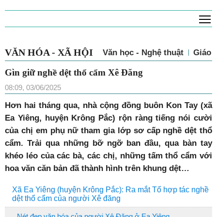
T
VĂN HÓA - XÃ HỘI
Văn học - Nghệ thuật
Giáo 
Gìn giữ nghề dệt thổ cẩm Xê Đăng
08:09, 03/06/2025
Hơn hai tháng qua, nhà cộng đồng buôn Kon Tay (xã
Ea Yiêng, huyện Krông Pắc) rộn ràng tiếng nói cười
của chị em phụ nữ tham gia lớp sơ cấp nghề dệt thổ
cẩm. Trải qua những bỡ ngỡ ban đầu, qua bàn tay
khéo léo của các bà, các chị, những tấm thổ cẩm với
hoa văn căn bản đã thành hình trên khung dệt…
Xã Ea Yiêng (huyện Krông Pắc): Ra mắt Tổ hợp tác nghề
dệt thổ cẩm của người Xê đăng
Nét đẹp văn hóa của người Xê Đăng ở Ea Yiêng