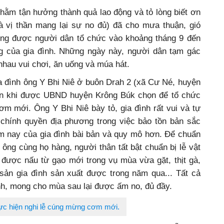
ằm tận hưởng thành quả lao động và tỏ lòng biết ơn
 (là vị thần mang lại sự no đủ) đã cho mưa thuận, gió
ờng được người dân tổ chức vào khoảng tháng 9 đến
ng của gia đình. Những ngày này, người dân tạm gác
nhau vui chơi, ăn uống và múa hát.
 đình ông Y Bhi Niê ở buôn Drah 2 (xã Cư Né, huyện
ơn khi được UBND huyện Krông Búk chọn để tổ chức
ơm mới. Ông Y Bhi Niê bày tỏ, gia đình rất vui và tự
chính quyền địa phương trong việc bảo tồn bản sắc
ăm nay của gia đình bài bản và quy mô hơn. Để chuẩn
 ông cùng họ hàng, người thân tất bật chuẩn bị lễ vật
ược nấu từ gạo mới trong vụ mùa vừa gặt, thịt gà,
ản gia đình sản xuất được trong năm qua... Tất cả
nh, mong cho mùa sau lại được ấm no, đủ đầy.
ực hiện nghi lễ cúng mừng cơm mới.