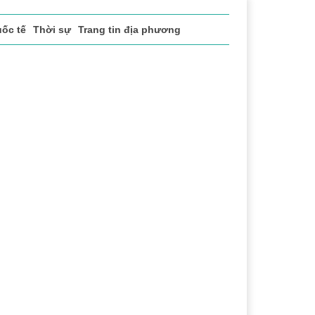
ốc tế
Thời sự
Trang tin địa phương
ch xã hội
Pháp luật
Chuyển đổi số
Thể thao
Văn