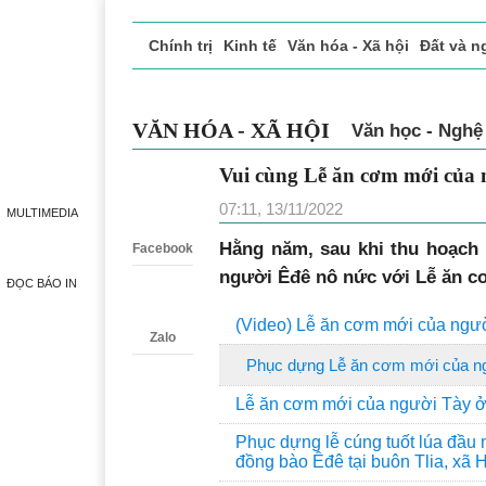
Chính trị
Kinh tế
Văn hóa - Xã hội
Đất và n
Doanh nghiệp giới thiệu
Phóng sự - Ký sự
Đ
VĂN HÓA - XÃ HỘI
Văn học - Nghệ
Vui cùng Lễ ăn cơm mới của 
Zalo
07:11, 13/11/2022
MULTIMEDIA
Hằng năm, sau khi thu hoạch 
Facebook
người Êđê nô nức với Lễ ăn c
ĐỌC BÁO IN
(Video) Lễ ăn cơm mới của ngư
Zalo
Phục dựng Lễ ăn cơm mới của n
Lễ ăn cơm mới của người Tày ở
Phục dựng lễ cúng tuốt lúa đầu 
đồng bào Êđê tại buôn Tlia, xã