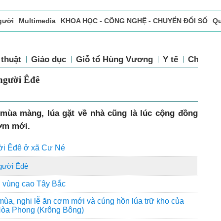
gười
Multimedia
KHOA HỌC - CÔNG NGHỆ - CHUYỂN ĐỔI SỐ
Qu
ọc báo in
Tòa soạn - Bạn đọc
Vấn Đề Bạn Đọc Quan Tâm
 thuật
Giáo dục
Giỗ tổ Hùng Vương
Y tế
Chính sá
người Êđê
mùa màng, lúa gặt về nhà cũng là lúc cộng đồng
ơm mới.
ời Êđê ở xã Cư Né
gười Êđê
 vùng cao Tây Bắc
mùa, nghi lễ ăn cơm mới và cúng hồn lúa trữ kho của
 Hòa Phong (Krông Bông)