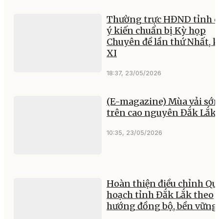
Thường trực HĐND tỉnh 
ý kiến chuẩn bị Kỳ họp
Chuyên đề lần thứ Nhất, 
XI
18:37, 23/05/2026
(E-magazine) Mùa vải sớ
trên cao nguyên Đắk Lắk
10:35, 23/05/2026
Hoàn thiện điều chỉnh Qu
hoạch tỉnh Đắk Lắk theo
hướng đồng bộ, bền vững