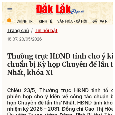
CHÍNH TRỊ
KINH TẾ
VĂN HÓA - XÃ HỘI
ĐẤT VÀ NGƯỜ
Trang chủ
Tin nổi bật
18:37, 23/05/2026
Thường trực HĐND tỉnh cho ý ki
chuẩn bị Kỳ họp Chuyên đề lần t
Nhất, khóa XI
Chiều 23/5, Thường trực HĐND tỉnh tổ c
phiên họp cho ý kiến về công tác chuẩn b
họp Chuyên đề lần thứ Nhất, HĐND tỉnh khóa
nhiệm kỳ 2026 – 2031. Đồng chí Cao Thị Hòa