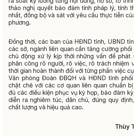
rà soát kỹ lưỡng từng nội dung, hồ sơ, tờ trình
thảo nghị quyết bảo đảm tính pháp lý, tính t
nhất, đồng bộ và sát với yêu cầu thực tiễn của
phương.
Đồng thời, các ban của HĐND tỉnh, UBND tỉn
các sở, ngành liên quan cần tăng cường phối 
chủ động xử lý kịp thời những vấn đề phát s
phân công rõ người, rõ việc, rõ trách nhiệm v
thời gian hoàn thành đối với từng phần việc cụ 
Văn phòng Đoàn ĐBQH và HĐND tỉnh phối 
chặt chẽ với các cơ quan liên quan chuẩn bị
đủ các điều kiện phục vụ kỳ họp, bảo đảm kỳ
diễn ra nghiêm túc, dân chủ, đúng quy định,
chất lượng và hiệu quả cao.
Thùy T