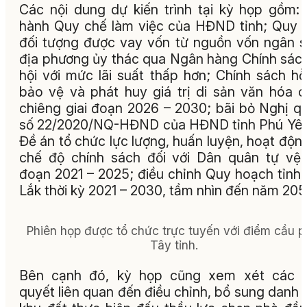
Các nội dung dự kiến trình tại kỳ họp gồm:
hành Quy chế làm việc của HĐND tỉnh; Quy 
đối tượng được vay vốn từ nguồn vốn ngân 
địa phương ủy thác qua Ngân hàng Chính sác
hội với mức lãi suất thấp hơn; Chính sách hỗ
bảo vệ và phát huy giá trị di sản văn hóa 
chiêng giai đoạn 2026 – 2030; bãi bỏ Nghị q
số 22/2020/NQ-HĐND của HĐND tỉnh Phú Yê
Đề án tổ chức lực lượng, huấn luyện, hoạt độn
chế độ chính sách đối với Dân quân tự vệ 
đoạn 2021 – 2025; điều chỉnh Quy hoạch tỉnh
Lắk thời kỳ 2021 – 2030, tầm nhìn đến năm 205
Phiên họp được tổ chức trực tuyến với điểm cầu p
Tây tỉnh.
Bên cạnh đó, kỳ họp cũng xem xét các n
quyết liên quan đến điều chỉnh, bổ sung danh