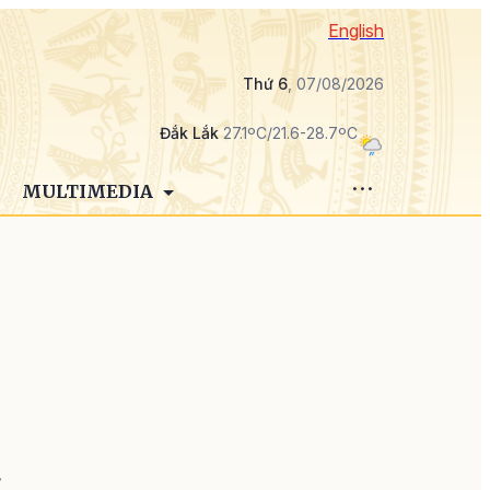
English
Thứ 6
, 07/08/2026
Đắk Lắk
27.1ºC/21.6-28.7ºC
MULTIMEDIA
g
g
ỹ