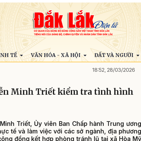
INH TẾ
VĂN HÓA - XÃ HỘI
ĐẤT VÀ NGƯỜI
18:52, 28/03/2026
ễn Minh Triết kiểm tra tình hình
Minh Triết, Ủy viên Ban Chấp hành Trung ươn
thực tế và làm việc với các sở ngành, địa phươn
t cộng đồng kết hợp phòng tránh lũ tại xã Hòa M