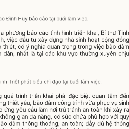
 Đình Huy báo cáo tại buổi làm việc.
a phương báo cáo tình hình triển khai, Bí thư Tỉn
h, việc đầu tư xây dựng nhà sinh hoạt cộng đồn
p thiết, có ý nghĩa quan trọng trong việc bảo đả
n dân, nhất là tại các khu vực thường xuyên chị
h Triết phát biểu chỉ đạo tại buổi làm việc.
 quá trình triển khai phải đặc biệt quan tâm đế
ăng thiết yếu, bảo đảm công trình vừa phục vụ sin
ứng yêu cầu làm nơi trú tránh an toàn khi xảy r
í không gian đa năng, có sức chứa phù hợp với qu
 bảo đảm thông thoáng, an toàn; đầy đủ hệ thốn