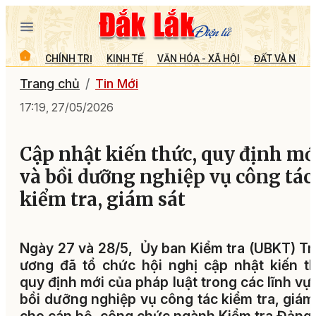
CHÍNH TRỊ
KINH TẾ
VĂN HÓA - XÃ HỘI
ĐẤT VÀ NGƯỜ
Trang chủ
Tin Mới
17:19, 27/05/2026
Cập nhật kiến thức, quy định mớ
và bồi dưỡng nghiệp vụ công tác
kiểm tra, giám sát
Ngày 27 và 28/5, Ủy ban Kiểm tra (UBKT) T
ương đã tổ chức hội nghị cập nhật kiến t
quy định mới của pháp luật trong các lĩnh vự
bồi dưỡng nghiệp vụ công tác kiểm tra, giám