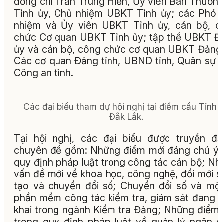
đồng chí Trần Trung Hiển, Ủy viên Ban Thườn
Tỉnh ủy, Chủ nhiệm UBKT Tỉnh ủy; các Phó
nhiệm và Ủy viên UBKT Tỉnh ủy, cán bộ, 
chức Cơ quan UBKT Tỉnh ủy; tập thể UBKT 
ủy và cán bộ, công chức cơ quan UBKT Đảng
Các cơ quan Đảng tỉnh, UBND tỉnh, Quân sự t
Công an tỉnh.
Các đại biểu tham dự hội nghị tại điểm cầu Tỉnh 
Đắk Lắk.
Tại hội nghị, các đại biểu được truyền đ
chuyên đề gồm: Những điểm mới đáng chú ý
quy định pháp luật trong công tác cán bộ; N
vấn đề mới về khoa học, công nghệ, đổi mới 
tạo và chuyển đổi số; Chuyển đổi số và mộ
phần mềm công tác kiểm tra, giám sát đang t
khai trong ngành Kiểm tra Đảng; Những điểm
trong quy định pháp luật về quản lý ngân 