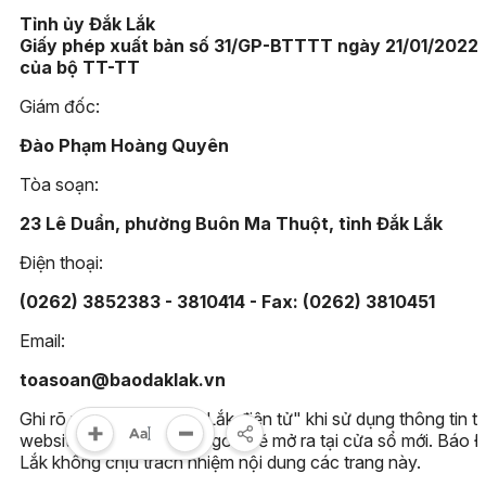
Tỉnh ủy Đắk Lắk
Giấy phép xuất bản số 31/GP-BTTTT ngày 21/01/2022
của bộ TT-TT
Giám đốc:
Đào Phạm Hoàng Quyên
Tòa soạn:
23 Lê Duẩn, phường Buôn Ma Thuột, tỉnh Đắk Lắk
Điện thoại:
(0262) 3852383 - 3810414 - Fax: (0262) 3810451
Email:
toasoan@baodaklak.vn
Ghi rõ nguồn "Báo Đắk Lắk điện tử" khi sử dụng thông tin t
website này. Các trang ngoài sẽ mở ra tại cửa sổ mới. Báo 
Lắk không chịu trách nhiệm nội dung các trang này.