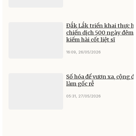
Đắk Lắk triển khai thực h
chiến dịch 500 ngày đêm 
kiếm hài cốt liệt sĩ
16:09, 26/05/2026
Số hóa để vươn xa, cộng 
làm gốc rễ
05:31, 27/05/2026