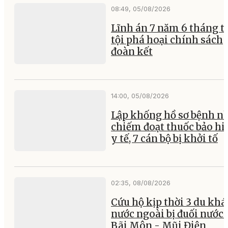
08:49, 05/08/2026
Lĩnh án 7 năm 6 tháng tù
tội phá hoại chính sách
đoàn kết
14:00, 05/08/2026
Lập khống hồ sơ bệnh n
chiếm đoạt thuốc bảo h
y tế, 7 cán bộ bị khởi tố
02:35, 08/08/2026
Cứu hộ kịp thời 3 du kh
nước ngoài bị đuối nước 
Bãi Môn - Mũi Điện